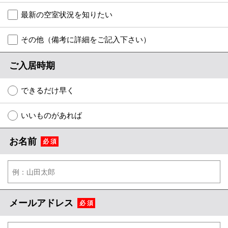
☆新築物件☆
最新の空室状況を知りたい
☆インターネット無料物件☆
その他（備考に詳細をご記入下さい）
☆敷金·礼金0円物件☆
ご入居時期
路線·駅から探す
できるだけ早く
地域から探す
いいものがあれば
地図から探す
お名前
必 須
スタッフ紹介
スタッフ募集中
店舗情報·アクセス
メールアドレス
必 須
会社概要