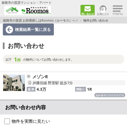
×
姫路市の賃貸マンション・アパート
問い合わせ
お気に入り
TOPページ
姫路市の賃貸 お部屋探しはRoomos（ルーモス）へ！
物件お問い合わせ
検索結果一覧
に戻る
ファミリー向けの部屋を探す
お問い合わせ
一人暮らし向けの部屋を探す
1
ペットと暮らせる部屋を探す
件
以下
の物件についてお問い合わせします。
カップル向けの部屋を探す
メゾンR
JR播但線 野里駅 徒歩7分
敷金礼金0円の部屋を探す
4.3万
1R
賃 料
間取り
1055476776
物件番号/
都市ガス&オール電化の部屋を探す
お問い合わせ内容
ネット無料の部屋を探す
物件を実際に見たい