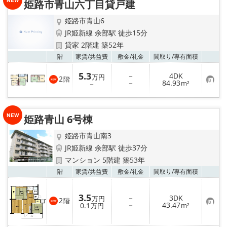
姫路市青山六丁目貸戸建
登
録
姫路市青山6
JR姫新線 余部駅 徒歩15分
貸家 2階建 築52年
お気
階
家賃/
共益費
敷金/
礼金
間取り/
専有面積
5.3
－
4DK
万円
2
階
お
－
84.93
－
m²
気
に
入
り
姫路青山 6号棟
登
録
姫路市青山南3
JR姫新線 余部駅 徒歩37分
マンション 5階建 築53年
お気
階
家賃/
共益費
敷金/
礼金
間取り/
専有面積
3.5
－
3DK
万円
2
階
お
－
43.47
0.1
m²
万円
気
に
入