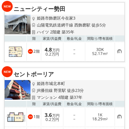
り
ニューシティー勢田
登
録
姫路市飾磨区今在家3
山陽電気鉄道網干線 西飾磨駅 徒歩5分
ハイツ 2階建 築35年
お気
階
家賃/
共益費
敷金/
礼金
間取り/
専有面積
4.8
－
3DK
万円
2
階
お
－
52.17
0.2
m²
万円
気
に
入
り
セントポーリア
登
録
姫路市城北本町
JR播但線 野里駅 徒歩23分
マンション 4階建 築37年
お気
階
家賃/
共益費
敷金/
礼金
間取り/
専有面積
3.6
－
1K
万円
1
階
お
－
18.29
0.2
m²
万円
気
に