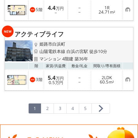
4.4
－
1R
万円
5
階
お
－
24.71
－
m²
気
に
入
り
アクティブライフ
登
録
姫路市白浜町
山陽電鉄本線 白浜の宮駅 徒歩10分
マンション 4階建 築36年
お気
階
家賃/
共益費
敷金/
礼金
間取り/
専有面積
5.4
－
2LDK
万円
3
階
お
－
60.5
0.5
m²
万円
気
に
入
り
登
録
1
2
3
4
5