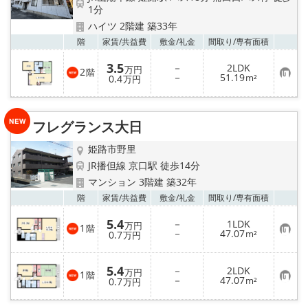
1分
ハイツ 2階建 築33年
お気
階
家賃/
共益費
敷金/
礼金
間取り/
専有面積
3.5
－
2LDK
万円
2
階
お
－
51.19
0.4
m²
万円
気
に
入
り
フレグランス大日
登
録
姫路市野里
JR播但線 京口駅 徒歩14分
マンション 3階建 築32年
お気
階
家賃/
共益費
敷金/
礼金
間取り/
専有面積
5.4
－
1LDK
万円
1
階
お
－
47.07
0.7
m²
万円
気
に
入
5.4
－
2LDK
り
万円
1
階
お
－
47.07
登
0.7
m²
万円
気
録
に