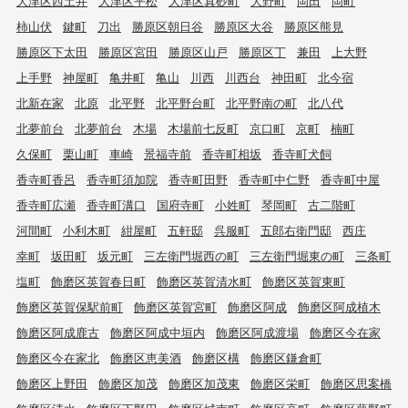
大津区西土井
大津区平松
大津区真砂町
大野町
岡田
岡町
柿山伏
鍵町
刀出
勝原区朝日谷
勝原区大谷
勝原区熊見
勝原区下太田
勝原区宮田
勝原区山戸
勝原区丁
兼田
上大野
上手野
神屋町
亀井町
亀山
川西
川西台
神田町
北今宿
北新在家
北原
北平野
北平野台町
北平野南の町
北八代
北夢前台
北夢前台
木場
木場前七反町
京口町
京町
楠町
久保町
栗山町
車崎
景福寺前
香寺町相坂
香寺町犬飼
香寺町香呂
香寺町須加院
香寺町田野
香寺町中仁野
香寺町中屋
香寺町広瀬
香寺町溝口
国府寺町
小姓町
琴岡町
古二階町
河間町
小利木町
紺屋町
五軒邸
呉服町
五郎右衛門邸
西庄
幸町
坂田町
坂元町
三左衛門堀西の町
三左衛門堀東の町
三条町
塩町
飾磨区英賀春日町
飾磨区英賀清水町
飾磨区英賀東町
飾磨区英賀保駅前町
飾磨区英賀宮町
飾磨区阿成
飾磨区阿成植木
飾磨区阿成鹿古
飾磨区阿成中垣内
飾磨区阿成渡場
飾磨区今在家
飾磨区今在家北
飾磨区恵美酒
飾磨区構
飾磨区鎌倉町
飾磨区上野田
飾磨区加茂
飾磨区加茂東
飾磨区栄町
飾磨区思案橋