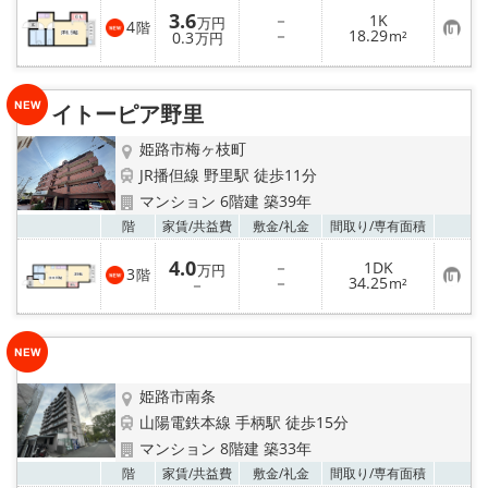
入
3.6
－
1K
り
万円
4
階
お
－
18.29
登
0.3
m²
万円
気
録
に
入
り
イトーピア野里
登
録
姫路市梅ヶ枝町
JR播但線 野里駅 徒歩11分
マンション 6階建 築39年
お気
階
家賃/
共益費
敷金/
礼金
間取り/
専有面積
4.0
－
1DK
万円
3
階
お
－
34.25
－
m²
気
に
入
り
登
録
姫路市南条
山陽電鉄本線 手柄駅 徒歩15分
マンション 8階建 築33年
お気
階
家賃/
共益費
敷金/
礼金
間取り/
専有面積