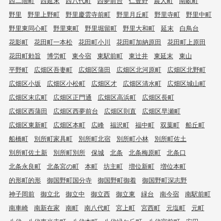
西二階町
西延末
西八代町
西夢前台
仁豊野
農人町
南畝町
野里
野里上野町
野里慶雲寺前町
野里月丘町
野里寺町
野里中町
野里東同心町
野里東町
野里堀留町
野里大和町
延末
白鳥台
花影町
花田町一本松
花田町小川
花田町加納原田
花田町上原田
花田町勅旨
博労町
東今宿
東駅前町
東辻井
東延末
東山
平野町
広畑区吾妻町
広畑区蒲田
広畑区北河原町
広畑区北野町
広畑区小坂
広畑区小松町
広畑区才
広畑区清水町
広畑区城山町
広畑区末広町
広畑区正門通
広畑区高浜町
広畑区長町
広畑区西蒲田
広畑区西夢前台
広畑区則直
広畑区早瀬町
広畑区東新町
広畑区本町
広峰
福沢町
福中町
双葉町
船丘町
船橋町
別所町家具町
別所町北宿
別所町小林
別所町佐土
別所町佐土新
別所町別所
保城
北条
北条梅原町
北条口
北条永良町
北条宮の町
本町
坊主町
増位新町
増位本町
的形町的形
御国野町国分寺
御国野町御着
御国野町深志野
神子岡前
御立北
御立中
御立西
御立東
緑台
南今宿
南駅前町
南車崎
南新在家
南町
南八代町
宮上町
宮西町
元塩町
元町