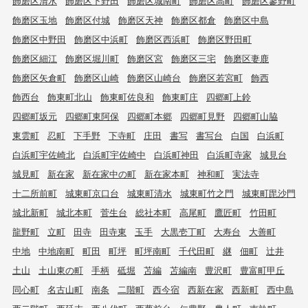
飾磨区清水
飾磨区下野田
飾磨区城南町
飾磨区高町
飾磨区蓼野町
飾磨区玉地
飾磨区付城
飾磨区天神
飾磨区都倉
飾磨区中島
飾磨区中野田
飾磨区中浜町
飾磨区西浜町
飾磨区野田町
飾磨区細江
飾磨区堀川町
飾磨区宮
飾磨区三宅
飾磨区妻鹿
飾磨区矢倉町
飾磨区山崎
飾磨区山崎台
飾磨区若宮町
飾西
飾西台
飾東町北山
飾東町佐良和
飾東町庄
四郷町上鈴
四郷町坂元
四郷町東阿保
四郷町本郷
四郷町見野
四郷町山脇
東雲町
忍町
下手野
下寺町
庄田
書写
書写台
白国
白浜町
白浜町宇佐崎北
白浜町宇佐崎中
白浜町神田
白浜町寺家
城見台
城見町
新在家
新在家中の町
新在家本町
神和町
実法寺
十二所前町
城東町京口台
城東町清水
城東町竹之門
城東町毘沙門
城北新町
城北本町
菅生台
総社本町
高尾町
鷹匠町
竹田町
龍野町
立町
田寺
田寺東
玉手
大黒壱丁町
大寿台
大善町
中地
中地南町
町田
町坪
町坪南町
千代田町
継
佃町
辻井
土山
土山東の町
手柄
砥堀
苫編
苫編南
豊沢町
豊富町甲丘
同心町
名古山町
南条
二階町
西今宿
西新在家
西新町
西中島