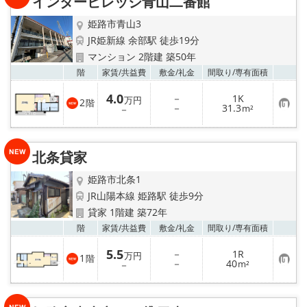
インタービレッジ青山二番館
録
姫路市青山3
メールでお問い合わせ
JR姫新線 余部駅 徒歩19分
マンション 2階建 築50年
お気
階
家賃/
共益費
敷金/
礼金
間取り/
専有面積
4.0
－
1K
万円
2
階
お
－
31.3
－
m²
気
に
入
り
北条貸家
登
録
姫路市北条1
JR山陽本線 姫路駅 徒歩9分
貸家 1階建 築72年
お気
階
家賃/
共益費
敷金/
礼金
間取り/
専有面積
5.5
－
1R
万円
1
階
お
－
40
－
m²
気
に
入
り