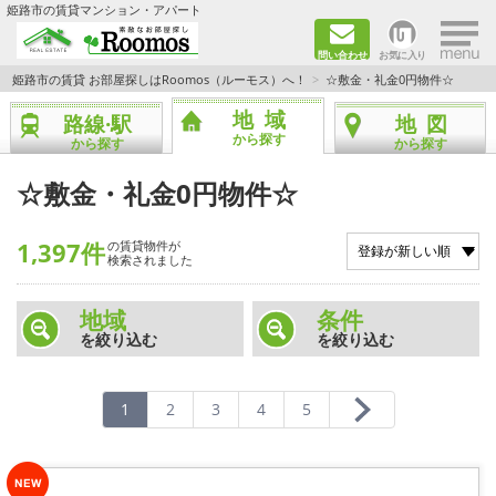
×
姫路市の賃貸マンション・アパート
問い合わせ
お気に入り
TOPページ
姫路市の賃貸 お部屋探しはRoomos（ルーモス）へ！
☆敷金・礼金0円物件☆
地域
路線·駅
地図
ファミリー向けの部屋を探す
から探す
から探す
から探す
一人暮らし向けの部屋を探す
☆敷金・礼金0円物件☆
ペットと暮らせる部屋を探す
1,397件
の賃貸物件が
検索されました
カップル向けの部屋を探す
地域
条件
を絞り込む
を絞り込む
敷金礼金0円の部屋を探す
都市ガス&オール電化の部屋を探す
1
2
3
4
5
ネット無料の部屋を探す