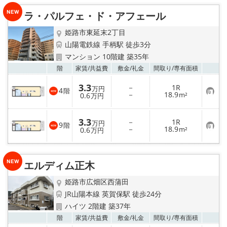
入
り
ラ・パルフェ・ド・アフェール
登
録
姫路市東延末2丁目
山陽電鉄線 手柄駅 徒歩3分
マンション 10階建 築35年
お気
階
家賃/
共益費
敷金/
礼金
間取り/
専有面積
3.3
－
1R
万円
4
階
お
－
18.9
0.6
m²
万円
気
に
入
3.3
－
1R
り
万円
9
階
お
－
18.9
登
0.6
m²
万円
気
録
に
入
り
エルディム正木
登
録
姫路市広畑区西蒲田
JR山陽本線 英賀保駅 徒歩24分
ハイツ 2階建 築37年
お気
階
家賃/
共益費
敷金/
礼金
間取り/
専有面積