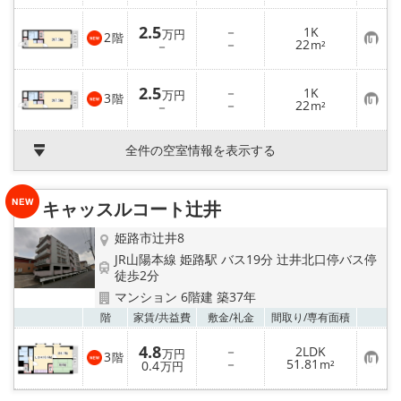
に
入
2.5
－
1K
り
万円
2
階
お
－
22
登
－
m²
気
録
に
入
2.5
－
1K
り
万円
3
階
お
－
22
登
－
m²
気
録
に
入
全件の空室情報を表示する
り
登
録
キャッスルコート辻井
姫路市辻井8
JR山陽本線 姫路駅 バス19分 辻井北口停バス停
徒歩2分
マンション 6階建 築37年
お気
階
家賃/
共益費
敷金/
礼金
間取り/
専有面積
4.8
－
2LDK
万円
3
階
お
－
51.81
0.4
m²
万円
気
に
入