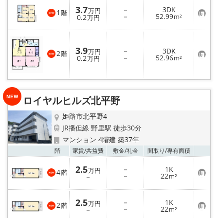
3.7
－
3DK
万円
1
階
お
－
52.99
0.2
m²
万円
気
に
入
り
3.9
登
－
3DK
万円
2
階
録
お
－
52.96
0.2
m²
万円
気
に
入
り
登
録
ロイヤルヒルズ北平野
姫路市北平野4
JR播但線 野里駅 徒歩30分
マンション 4階建 築37年
お気
階
家賃/
共益費
敷金/
礼金
間取り/
専有面積
2.5
－
1K
万円
4
階
お
－
22
－
m²
気
に
入
2.5
－
1K
り
万円
2
階
お
－
22
登
－
m²
気
録