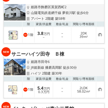
☆新築物件☆
姫路市飾磨区英賀西町2
☆インターネット無料物件☆
山陽電気鉄道網干線 夢前川駅 徒歩6分
アパート 2階建 築58年
☆敷金·礼金0円物件☆
お気
階
家賃/
共益費
敷金/
礼金
間取り/
専有面積
3.8
－
2DK
万円
1
階
路線·駅から探す
お
－
39
－
m²
気
に
入
地域から探す
り
サニーハイツ田寺 Ｂ棟
登
録
地図から探す
姫路市田寺6
JR姫新線 播磨高岡駅 徒歩30分
スタッフ紹介
ハイツ 2階建 築30年
お気
階
家賃/
共益費
敷金/
礼金
間取り/
専有面積
スタッフ募集中
5.4
－
2LDK
万円
1
階
お
－
58.02
0.3
m²
万円
店舗情報·アクセス
気
に
入
り
会社概要
登