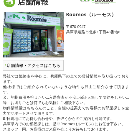
店舗情報
Roomos（ルーモス）
〒670-0947
兵庫県姫路市北条1丁目48番地8
店舗情報・アクセスはこちら
弊社では姫路市を中心に、兵庫県下の全ての賃貸情報を取り扱っており
ます。
他社様ではご紹介されていないような物件も沢山ご紹介させて頂きま
す。
又、初期費用を抑えたい…入居審査が不安…保証人無しで契約をしたい…
等、お困りごとは何でもお気軽にご相談下さい。
物件情報量はもちろんのこと、自慢の提案力でお客様のお部屋探しを全
力でサポートさせて頂きます。
即日現地にてお待ち合わせや、夜遅くからのご案内も可能です。
兵庫県内でのお部屋探しは、是非Roomos (ルーモス) にお任せ下さい。
スタッフ一同、お客様のご来店を心よりお待ちしております。