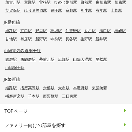
加古川駅
宝殿駅
曽根駅
ひめじ別所駅
御着駅
東姫路駅
姫路駅
英賀保駅
はりま勝原駅
網干駅
竜野駅
相生駅
有年駅
上郡駅
JR播但線
姫路駅
京口駅
野里駅
砥堀駅
仁豊野駅
香呂駅
溝口駅
福崎駅
甘地駅
鶴居駅
新野駅
寺前駅
長谷駅
生野駅
新井駅
山陽電気鉄道網干線
飾磨駅
西飾磨駅
夢前川駅
広畑駅
山陽天満駅
平松駅
山陽網干駅
JR姫新線
姫路駅
播磨高岡駅
余部駅
太市駅
本竜野駅
東觜崎駅
播磨新宮駅
千本駅
西栗栖駅
三日月駅
TOPページ
ファミリー向けの部屋を探す