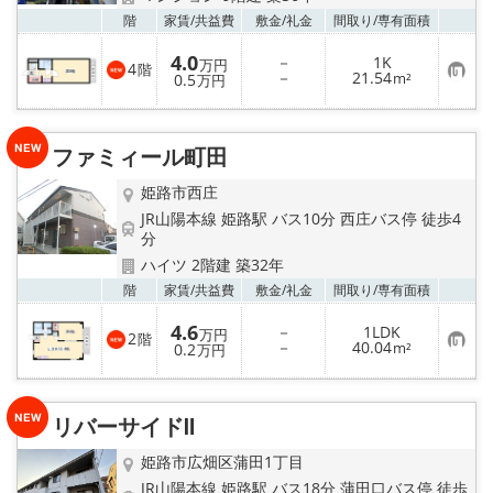
お気
階
家賃/
共益費
敷金/
礼金
間取り/
専有面積
4.0
－
1K
万円
4
階
お
－
21.54
0.5
m²
万円
気
に
入
り
ファミィール町田
登
録
姫路市西庄
JR山陽本線 姫路駅 バス10分 西庄バス停 徒歩4
分
ハイツ 2階建 築32年
お気
階
家賃/
共益費
敷金/
礼金
間取り/
専有面積
4.6
－
1LDK
万円
2
階
お
－
40.04
0.2
m²
万円
気
に
入
り
リバーサイドⅡ
登
録
姫路市広畑区蒲田1丁目
JR山陽本線 姫路駅 バス18分 蒲田口バス停 徒歩