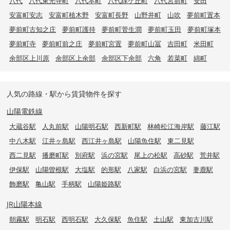
八代
八代東光寺町
八代本町
八代緑ケ丘町
八代宮前町
安田
安富町安志
安富町植木野
安富町長野
山野井町
山吹
夢前町置本
夢前町古知之庄
夢前町護持
夢前町菅生澗
夢前町玉田
夢前町塚本
夢前町寺
夢前町前之庄
夢前町宮置
夢前町山冨
吉田町
米田町
余部区上川原
余部区上余部
余部区下余部
六角
若菜町
綿町
人気の路線・駅から賃貸物件を探す
山陽電鉄線
大蔵谷駅
人丸前駅
山陽明石駅
西新町駅
林崎松江海岸駅
藤江駅
中八木駅
江井ヶ島駅
西江井ヶ島駅
山陽魚住駅
東二見駅
西二見駅
播磨町駅
別府駅
浜の宮駅
尾上の松駅
高砂駅
荒井駅
伊保駅
山陽曽根駅
大塩駅
的形駅
八家駅
白浜の宮駅
妻鹿駅
飾磨駅
亀山駅
手柄駅
山陽姫路駅
JR山陽本線
朝霧駅
明石駅
西明石駅
大久保駅
魚住駅
土山駅
東加古川駅