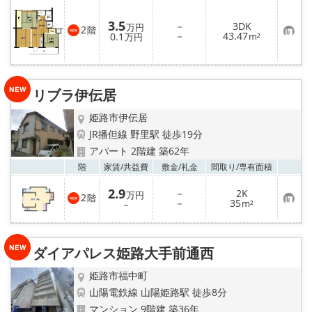
り
登
3.5
－
3DK
録
万円
2
階
お
－
43.47
0.1
m²
万円
気
に
入
り
登
リブラ伊伝居
録
姫路市伊伝居
JR播但線 野里駅 徒歩19分
アパート 2階建 築62年
お気
階
家賃/
共益費
敷金/
礼金
間取り/
専有面積
2.9
－
2K
万円
2
階
お
－
35
－
m²
気
に
入
り
ダイアパレス姫路大手前通西
登
録
姫路市福中町
山陽電鉄線 山陽姫路駅 徒歩8分
マンション 9階建 築36年