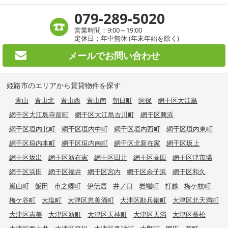
079-289-5020
営業時間：9:00～19:00
定休日：年中無休 (年末年始を除く)
メールで
お問い合わせ
姫路市のエリアから賃貸物件を探す
青山
青山北
青山西
青山南
朝日町
阿保
網干区大江島
網干区大江島寺前町
網干区大江島古川町
網干区興浜
網干区垣内北町
網干区垣内中町
網干区垣内西町
網干区垣内東町
網干区垣内本町
網干区垣内南町
網干区北新在家
網干区坂上
網干区坂出
網干区新在家
網干区田井
網干区高田
網干区津市場
網干区浜田
網干区福井
網干区宮内
網干区余子浜
網干区和久
嵐山町
飯田
市之郷町
伊伝居
井ノ口
岩端町
打越
梅ケ枝町
梅ケ谷町
大塩町
大津区恵美酒町
大津区勘兵衛町
大津区北天満町
大津区吉美
大津区新町
大津区天神町
大津区天満
大津区長松