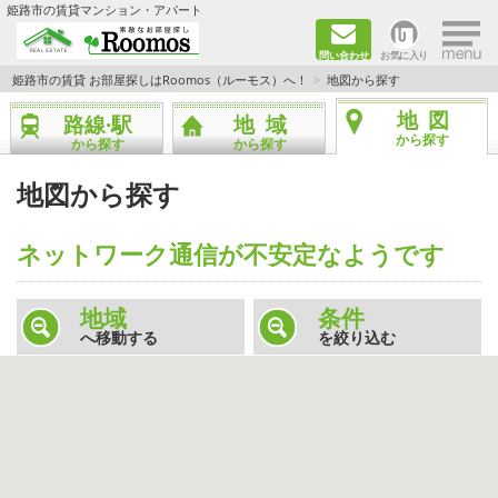
×
姫路市の賃貸マンション・アパート
問い合わせ
お気に入り
TOPページ
姫路市の賃貸 お部屋探しはRoomos（ルーモス）へ！
地図から探す
地図
路線·駅
地域
ファミリー向けの部屋を探す
から探す
から探す
から探す
一人暮らし向けの部屋を探す
地図から探す
ペットと暮らせる部屋を探す
ネットワーク通信が不安定なようです
カップル向けの部屋を探す
地域
条件
へ移動する
を絞り込む
敷金礼金0円の部屋を探す
都市ガス&オール電化の部屋を探す
ネット無料の部屋を探す