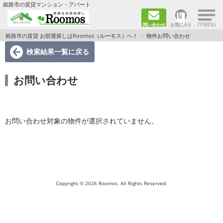
×
姫路市の賃貸マンション・アパート
問い合わせ
お気に入り
TOPページ
姫路市の賃貸 お部屋探しはRoomos（ルーモス）へ！
物件お問い合わせ
検索結果一覧
に戻る
ファミリー向けの部屋を探す
お問い合わせ
一人暮らし向けの部屋を探す
ペットと暮らせる部屋を探す
お問い合わせ対象の物件が選択されていません。
カップル向けの部屋を探す
敷金礼金0円の部屋を探す
都市ガス&オール電化の部屋を探す
Copyright © 2026 Roomos. All Rights Reserved.
ネット無料の部屋を探す