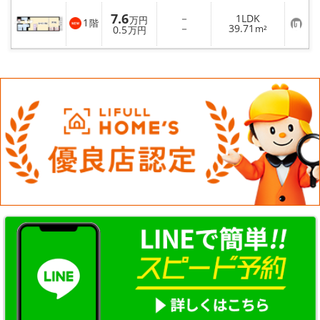
☆新築物件☆
7.6
－
1LDK
万円
1
階
お
－
39.71
0.5
m²
万円
☆インターネット無料物件☆
気
に
入
り
☆敷金·礼金0円物件☆
登
録
路線·駅から探す
地域から探す
地図から探す
スタッフ紹介
スタッフ募集中
店舗情報·アクセス
会社概要