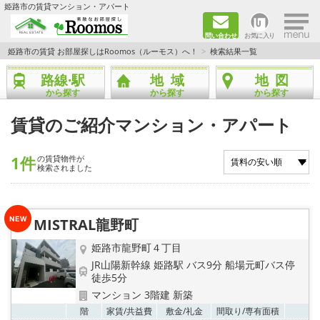
×
姫路市の賃貸マンション・アパート
問い合わせ
お気に入り
TOPページ
姫路市の賃貸 お部屋探しはRoomos（ルーモス）へ！
検索結果一覧
路線·駅
地域
地図
ファミリー向けの部屋を探す
から探す
から探す
から探す
一人暮らし向けの部屋を探す
賃貸のご紹介マンション・アパート
ペットと暮らせる部屋を探す
1件
の賃貸物件が
検索されました
カップル向けの部屋を探す
敷金礼金0円の部屋を探す
MISTRAL龍野町
姫路市龍野町４丁目
都市ガス&オール電化の部屋を探す
JR山陽新幹線 姫路駅 バス9分 船場元町バス停
徒歩5分
ネット無料の部屋を探す
マンション 3階建 新築
お気
階
家賃/
共益費
敷金/
礼金
間取り/
専有面積