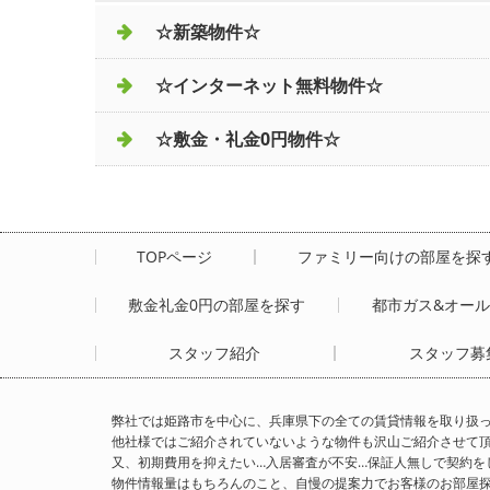
☆新築物件☆
☆インターネット無料物件☆
☆敷金・礼金0円物件☆
TOPページ
ファミリー向けの部屋を探
敷金礼金0円の部屋を探す
都市ガス&オー
スタッフ紹介
スタッフ募
弊社では姫路市を中心に、兵庫県下の全ての賃貸情報を取り扱
他社様ではご紹介されていないような物件も沢山ご紹介させて
又、初期費用を抑えたい…入居審査が不安…保証人無しで契約を
物件情報量はもちろんのこと、自慢の提案力でお客様のお部屋