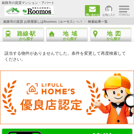
×
姫路市の賃貸マンション・アパート
問い合わせ
お気に入り
TOPページ
姫路市の賃貸 お部屋探しはRoomos（ルーモス）へ！
検索結果一覧
路線·駅
地域
地図
ファミリー向けの部屋を探す
から探す
から探す
から探す
一人暮らし向けの部屋を探す
該当する物件がありませんでした。条件を変更して再度検索して
ください。
ペットと暮らせる部屋を探す
カップル向けの部屋を探す
敷金礼金0円の部屋を探す
都市ガス&オール電化の部屋を探す
ネット無料の部屋を探す