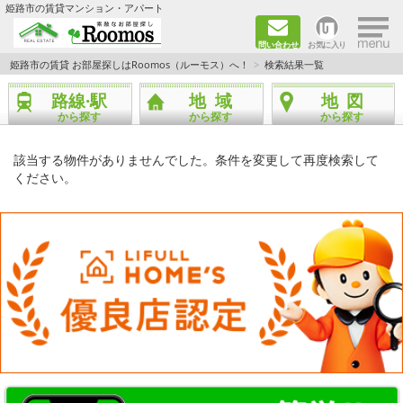
×
姫路市の賃貸マンション・アパート
問い合わせ
お気に入り
TOPページ
姫路市の賃貸 お部屋探しはRoomos（ルーモス）へ！
検索結果一覧
路線·駅
地域
地図
ファミリー向けの部屋を探す
から探す
から探す
から探す
一人暮らし向けの部屋を探す
該当する物件がありませんでした。条件を変更して再度検索して
ください。
ペットと暮らせる部屋を探す
カップル向けの部屋を探す
敷金礼金0円の部屋を探す
都市ガス&オール電化の部屋を探す
ネット無料の部屋を探す