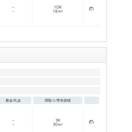
録
－
1DK
お
－
18
m²
気
に
入
り
登
録
敷金/
礼金
間取り/
専有面積
お気に入り
－
3K
お
－
30
m²
気