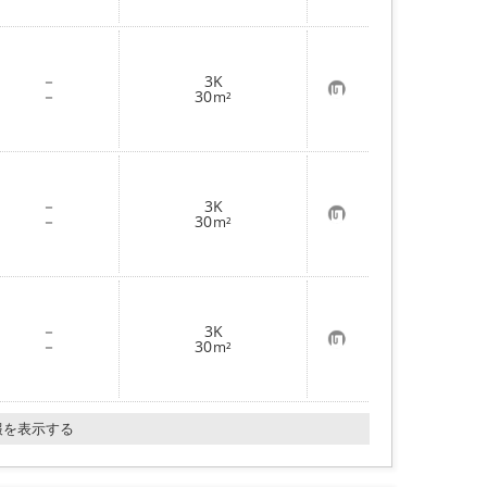
に
入
り
登
録
－
3K
お
－
30
m²
気
に
入
り
登
録
－
3K
お
－
30
m²
気
に
入
り
登
録
－
3K
お
－
30
m²
気
に
入
り
登
報を表示する
録