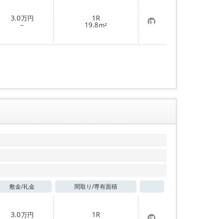
お気に入り
3.0
1R
万円
お
－
19.8
m²
気
に
入
り
登
録
敷金/
礼金
間取り/
専有面積
お気に入り
3.0
1R
万円