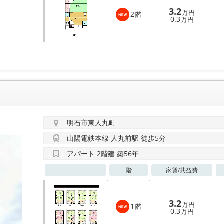
3.2
万円
2
階
0.3
万円
明石市東人丸町
山陽電鉄本線 人丸前駅 徒歩5分
アパート 2階建 築56年
階
家賃/
共益費
3.2
万円
1
階
0.3
万円