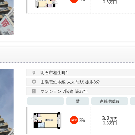
0.3
万円
明石市相生町1
山陽電鉄本線 人丸前駅 徒歩8分
マンション 7階建 築37年
階
家賃/
共益費
3.2
万円
6
階
0.3
万円