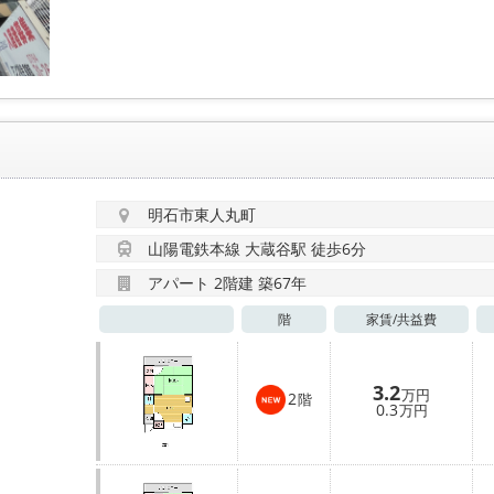
明石市東人丸町
山陽電鉄本線 大蔵谷駅 徒歩6分
アパート 2階建 築67年
階
家賃/
共益費
3.2
万円
2
階
0.3
万円