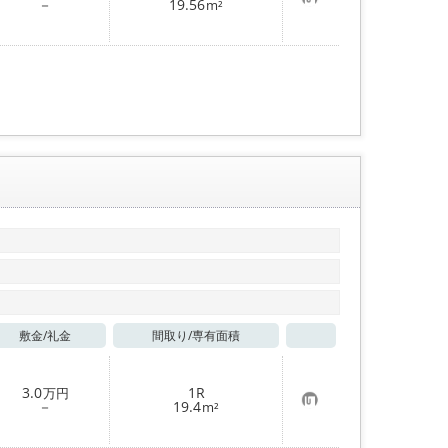
お
－
19.56
m²
気
に
入
り
登
録
敷金/
礼金
間取り/
専有面積
お気に入り
3.0
1R
万円
お
－
19.4
m²
気
に
入