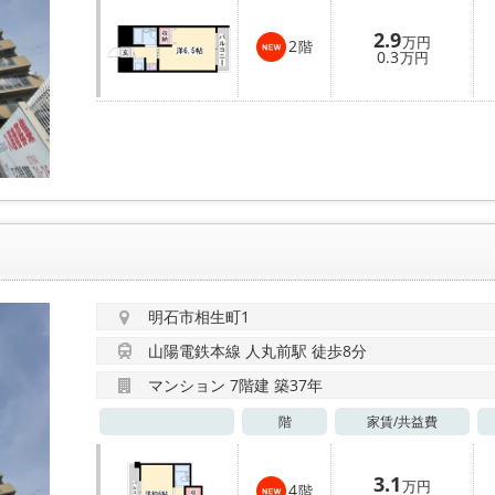
2.9
万円
2
階
0.3
万円
明石市相生町1
山陽電鉄本線 人丸前駅 徒歩8分
マンション 7階建 築37年
階
家賃/
共益費
3.1
万円
4
階