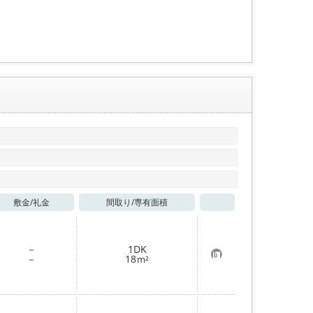
り
登
録
敷金/
礼金
間取り/
専有面積
お気に入り
－
1DK
お
－
18
m²
気
に
入
り
登