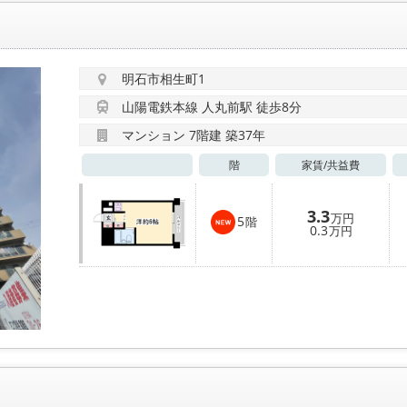
明石市相生町1
山陽電鉄本線 人丸前駅 徒歩8分
マンション 7階建 築37年
階
家賃/
共益費
3.3
万円
5
階
0.3
万円