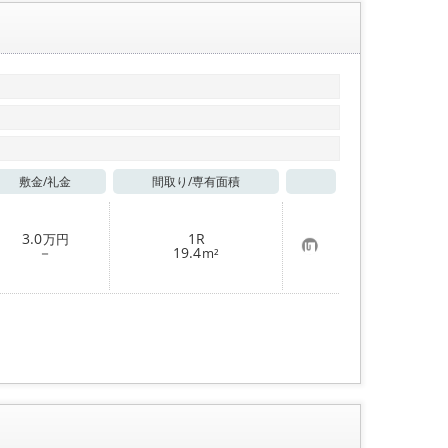
敷金/
礼金
間取り/
専有面積
お気に入り
3.0
1R
万円
お
－
19.4
m²
気
に
入
り
登
録