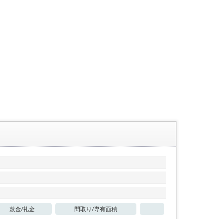
敷金/
礼金
間取り/
専有面積