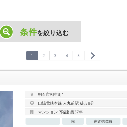
条件
を絞り込む
1
2
3
4
5
明石市相生町1
山陽電鉄本線 人丸前駅 徒歩8分
マンション 7階建 築37年
階
家賃/
共益費