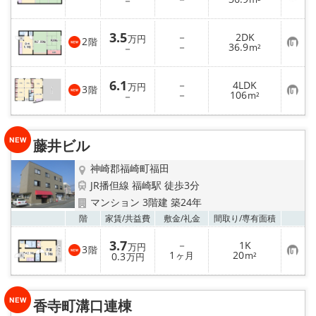
－
気
録
に
メールでお問い合わせ
入
3.5
－
2DK
り
万円
2
階
お
－
36.9
登
－
m²
気
録
に
入
6.1
－
4LDK
り
万円
3
階
お
－
106
登
－
m²
気
録
に
入
り
藤井ビル
登
録
神崎郡福崎町福田
JR播但線 福崎駅 徒歩3分
マンション 3階建 築24年
お気
階
家賃/
共益費
敷金/
礼金
間取り/
専有面積
3.7
－
1K
万円
3
階
お
1
20
0.3
ヶ月
m²
万円
気
に
入
り
香寺町溝口連棟
登
録