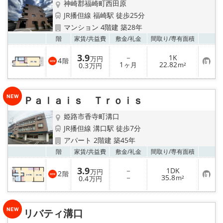
神崎郡福崎町西田原
JR播但線 福崎駅 徒歩25分
マンション 4階建 築28年
お気
階
家賃/
共益費
敷金/
礼金
間取り/
専有面積
3.9
－
1K
万円
4
階
お
1
22.82
0.3
ヶ月
m²
万円
気
に
入
り
Ｐａｌａｉｓ Ｔｒｏｉｓ
登
録
姫路市香寺町溝口
JR播但線 溝口駅 徒歩7分
アパート 2階建 築45年
お気
階
家賃/
共益費
敷金/
礼金
間取り/
専有面積
3.9
－
1DK
万円
2
階
お
－
35.8
0.4
m²
万円
気
に
入
り
リバティ溝口
登
録