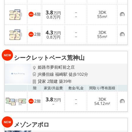
気
録
に
入
3.8
－
3DK
り
万円
4
階
お
－
55
登
0.8
m²
万円
気
録
に
入
4.3
－
3DK
り
万円
2
階
お
－
55
登
0.8
m²
万円
気
録
に
入
り
シークレットベース荒神山
登
録
姫路市夢前町前之庄
JR播但線 福崎駅 徒歩102分
貸家 2階建 築39年
お気
階
家賃/
共益費
敷金/
礼金
間取り/
専有面積
3.8
－
3DK
万円
2
階
お
－
54.12
－
m²
気
に
入
り
メゾンアポロ
登
録