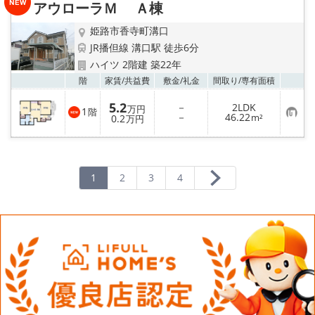
アウローラＭ Ａ棟
登
録
姫路市香寺町溝口
JR播但線 溝口駅 徒歩6分
ハイツ 2階建 築22年
お気
階
家賃/
共益費
敷金/
礼金
間取り/
専有面積
5.2
－
2LDK
万円
1
階
お
－
46.22
0.2
m²
万円
気
に
入
り
登
録
1
2
3
4