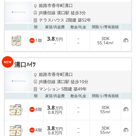
姫路市香寺町溝口
JR播但線 溝口駅 徒歩3分
テラスハウス 2階建 築52年
お気
階
家賃/
共益費
敷金/
礼金
間取り/
専有面積
3.8
－
3DK
万円
1
階
お
－
55.14
－
m²
気
に
入
り
溝口ﾊｲﾂ
登
録
姫路市香寺町溝口
JR播但線 溝口駅 徒歩10分
マンション 5階建 築49年
お気
階
家賃/
共益費
敷金/
礼金
間取り/
専有面積
3.8
－
3DK
万円
4
階
お
－
55
0.8
m²
万円
気
に
入
3.8
－
3DK
り
万円
4
階
お
－
55
登
0.8
m²
万円