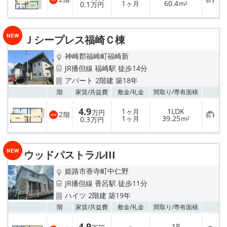
お
1
60.4
0.1
ヶ月
m²
万円
気
に
入
り
Ｊシープレス福崎Ｃ棟
登
録
神崎郡福崎町福崎新
JR播但線 福崎駅 徒歩14分
アパート 2階建 築18年
お気
階
家賃/
共益費
敷金/
礼金
間取り/
専有面積
4.9
1
1LDK
ヶ月
万円
2
階
お
1
39.25
0.3
ヶ月
m²
万円
気
に
入
り
ウッドパストラルIII
登
録
姫路市香寺町中仁野
JR播但線 香呂駅 徒歩11分
ハイツ 2階建 築19年
お気
階
家賃/
共益費
敷金/
礼金
間取り/
専有面積
4.9
－
1R