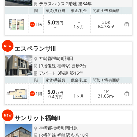
テラスハウス 2階建 築34年
お気
階
家賃/
共益費
敷金/
礼金
間取り/
専有面積
5.0
－
3DK
万円
1
階
お
1
64.78
－
ヶ月
m²
気
に
入
り
エスペランサⅢ
登
録
神崎郡福崎町福田
JR播但線 福崎駅 徒歩2分
アパート 3階建 築16年
お気
階
家賃/
共益費
敷金/
礼金
間取り/
専有面積
5.0
－
1K
万円
1
階
お
1
31.65
0.4
ヶ月
m²
万円
気
に
入
り
サンリット福崎Ⅱ
登
録
神崎郡福崎町南田原
JR播但線 福崎駅 徒歩18分