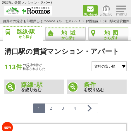
×
姫路市の賃貸マンション・アパート
問い合わせ
お気に入り
TOPページ
姫路市の賃貸 お部屋探しはRoomos（ルーモス）へ！
JR播但線
溝口駅の賃貸物件
路線·駅
地域
地図
ファミリー向けの部屋を探す
から探す
から探す
から探す
一人暮らし向けの部屋を探す
溝口駅の賃貸マンション・アパート
ペットと暮らせる部屋を探す
113件
の賃貸物件が
検索されました
カップル向けの部屋を探す
路線･駅
条件
を絞り込む
を絞り込む
敷金礼金0円の部屋を探す
都市ガス&オール電化の部屋を探す
1
2
3
4
ネット無料の部屋を探す