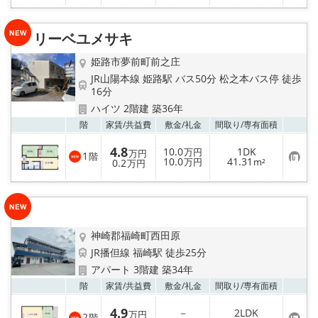
に
入
り
リーベユメサキ
登
録
姫路市夢前町前之庄
JR山陽本線 姫路駅 バス50分 松之本バス停 徒歩
16分
ハイツ 2階建 築36年
お気
階
家賃/
共益費
敷金/
礼金
間取り/
専有面積
4.8
10.0
1DK
万円
万円
1
階
お
10.0
41.31
0.2
万円
m²
万円
気
に
入
り
登
録
神崎郡福崎町西田原
JR播但線 福崎駅 徒歩25分
アパート 3階建 築34年
お気
階
家賃/
共益費
敷金/
礼金
間取り/
専有面積
4.9
－
2LDK
万円
2
階