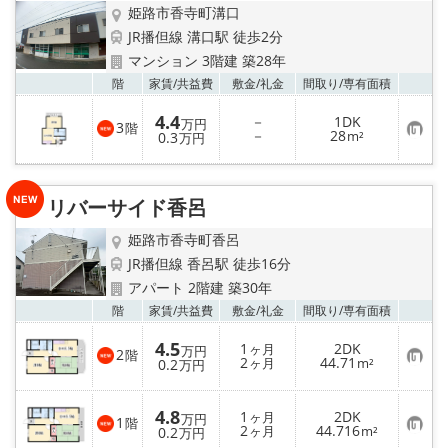
姫路市香寺町溝口
JR播但線 溝口駅 徒歩2分
マンション 3階建 築28年
お気
階
家賃/
共益費
敷金/
礼金
間取り/
専有面積
4.4
－
1DK
万円
3
階
お
－
28
0.3
m²
万円
気
に
入
り
リバーサイド香呂
登
録
姫路市香寺町香呂
JR播但線 香呂駅 徒歩16分
アパート 2階建 築30年
お気
階
家賃/
共益費
敷金/
礼金
間取り/
専有面積
4.5
1
2DK
ヶ月
万円
2
階
お
2
44.71
0.2
ヶ月
m²
万円
気
に
入
4.8
1
2DK
り
ヶ月
万円
1
階
お
2
44.716
登
0.2
ヶ月
m²
万円
気
録