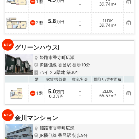
万円
1
階
お
－
39.74
－
m²
気
に
入
5.8
－
1LDK
り
万円
2
階
お
－
39.74
登
－
m²
気
録
に
入
り
グリーンハウスⅠ
登
録
姫路市香寺町広瀬
JR播但線 香呂駅 徒歩10分
ハイツ 2階建 築30年
お気
階
家賃/
共益費
敷金/
礼金
間取り/
専有面積
5.0
－
2LDK
万円
1
階
お
－
65.57
0.3
m²
万円
気
に
入
り
金川マンション
登
録
姫路市香寺町広瀬
JR播但線 香呂駅 徒歩9分