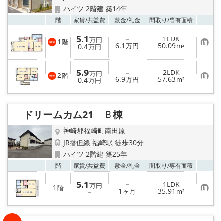
ハイツ 2階建 築14年
お気
階
家賃/
共益費
敷金/
礼金
間取り/
専有面積
5.1
－
1LDK
万円
1
階
お
6.1
50.09
0.4
万円
m²
万円
気
に
入
5.9
－
2LDK
り
万円
2
階
お
6.9
57.63
登
0.4
万円
m²
万円
気
録
に
入
り
ドリームカム21 Ｂ棟
登
録
神崎郡福崎町南田原
JR播但線 福崎駅 徒歩30分
ハイツ 2階建 築25年
お気
階
家賃/
共益費
敷金/
礼金
間取り/
専有面積
5.1
－
1LDK
万円
1
階
お
1
35.91
－
ヶ月
m²
気
に
入
り