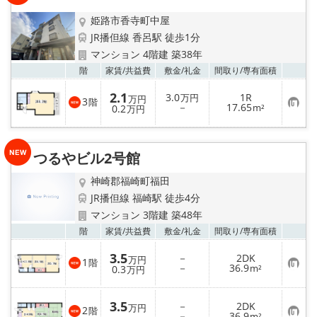
☆新築物件☆
姫路市香寺町中屋
☆インターネット無料物件☆
JR播但線 香呂駅 徒歩1分
マンション 4階建 築38年
☆敷金·礼金0円物件☆
お気
階
家賃/
共益費
敷金/
礼金
間取り/
専有面積
2.1
3.0
1R
万円
万円
3
階
路線·駅から探す
お
－
17.65
0.2
m²
万円
気
に
入
地域から探す
り
つるやビル2号館
登
録
地図から探す
神崎郡福崎町福田
JR播但線 福崎駅 徒歩4分
スタッフ紹介
マンション 3階建 築48年
お気
階
家賃/
共益費
敷金/
礼金
間取り/
専有面積
スタッフ募集中
3.5
－
2DK
万円
1
階
お
－
36.9
0.3
m²
万円
店舗情報·アクセス
気
に
入
3.5
－
2DK
り
会社概要
万円
2
階
お
－
36.9
登
m²