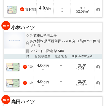
に
入
4.0
－
2DK
万円
地下2
り
階
お
－
52.58
－
m²
登
気
録
に
入
り
小林ハイツ
登
録
宍粟市山崎町上寺
JR姫新線 播磨新宮駅 バス10分 庄能停バス停 徒
歩10分
アパート 2階建 築34年
お気
階
家賃/
共益費
敷金/
礼金
間取り/
専有面積
4.0
－
2LDK
万円
2
階
お
－
49.06
－
m²
気
に
入
4.0
－
2LDK
り
万円
2
階
お
－
49.06
登
－
m²
気
録
に
入
り
高田ハイツ
登
録