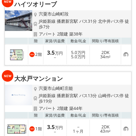
ハイツオリーブ
登
録
宍粟市山崎町段
JR姫新線 播磨新宮駅 バス31分 北中井バス停 徒
歩7分
アパート 2階建 築38年
お気
階
家賃/
共益費
敷金/
礼金
間取り/
専有面積
3.5
5.0
2DK
万円
万円
2
階
お
5.0
34
－
万円
m²
気
に
入
り
大水戸マンション
登
録
宍粟市山崎町庄能
JR姫新線 播磨新宮駅 バス13分 山崎停バス停 徒
歩19分
アパート 2階建 築44年
お気
階
家賃/
共益費
敷金/
礼金
間取り/
専有面積
3.5
－
2DK
万円
1
階
お
1
43
－
ヶ月
m²
気