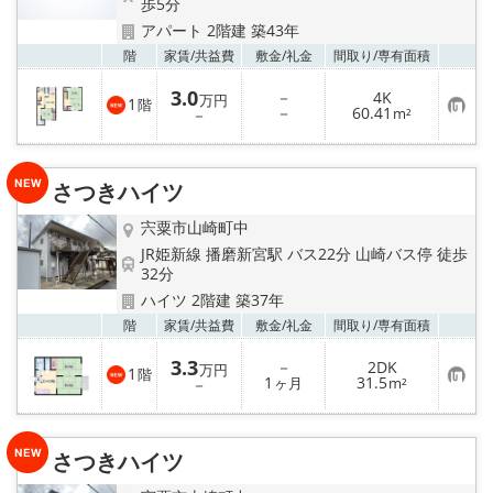
歩5分
アパート 2階建 築43年
メールでお問い合わせ
お気
階
家賃/
共益費
敷金/
礼金
間取り/
専有面積
3.0
－
4K
万円
1
階
お
－
60.41
－
m²
気
に
入
り
さつきハイツ
登
録
宍粟市山崎町中
JR姫新線 播磨新宮駅 バス22分 山崎バス停 徒歩
32分
ハイツ 2階建 築37年
お気
階
家賃/
共益費
敷金/
礼金
間取り/
専有面積
3.3
－
2DK
万円
1
階
お
1
31.5
－
ヶ月
m²
気
に
入
り
さつきハイツ
登
録