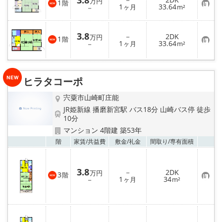
3.8
万円
1
階
お
1
33.64
－
ヶ月
m²
気
に
入
り
3.8
－
2DK
万円
1
階
登
お
1
33.64
－
ヶ月
m²
録
気
に
入
り
登
ヒラタコーポ
録
宍粟市山崎町庄能
JR姫新線 播磨新宮駅 バス18分 山崎バス停 徒歩
10分
マンション 4階建 築53年
お気
階
家賃/
共益費
敷金/
礼金
間取り/
専有面積
3.8
－
2DK
万円
3
階
お
1
34
－
ヶ月
m²
気
に
入
り
登
録