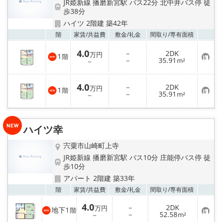
JR姫新線 播磨新宮駅 バス22分 北中井バス停 徒
歩38分
ハイツ 2階建 築42年
お気
階
家賃/
共益費
敷金/
礼金
間取り/
専有面積
4.0
－
2DK
万円
1
階
お
－
35.91
－
m²
気
に
入
4.0
－
2DK
り
万円
1
階
お
－
35.91
登
－
m²
気
録
に
入
り
ハイツ幸
登
録
宍粟市山崎町上寺
JR姫新線 播磨新宮駅 バス10分 庄能停バス停 徒
歩10分
アパート 2階建 築33年
お気
階
家賃/
共益費
敷金/
礼金
間取り/
専有面積
4.0
－
2DK
万円
地下1
階
お
－
52.58
－
m²
気