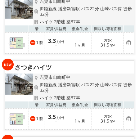
宍粟市山崎町中
JR姫新線 播磨新宮駅 バス22分 山崎バス停 徒歩
32分
ハイツ 2階建 築37年
お気
階
家賃/
共益費
敷金/
礼金
間取り/
専有面積
3.3
－
2DK
万円
1
階
お
1
31.5
－
ヶ月
m²
気
に
入
り
さつきハイツ
登
録
宍粟市山崎町中
JR姫新線 播磨新宮駅 バス22分 山崎バス停 徒歩
32分
ハイツ 2階建 築37年
お気
階
家賃/
共益費
敷金/
礼金
間取り/
専有面積
3.5
－
2DK
万円
1
階
お
1
31.5
－
ヶ月
m²
気
に
入
り