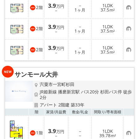
入
3.9
－
1LDK
り
万円
2
階
お
1
37.5
登
－
ヶ月
m²
気
録
に
入
3.9
－
1LDK
り
万円
2
階
お
1
37.5
登
－
ヶ月
m²
気
録
に
入
3.9
－
1LDK
り
万円
2
階
お
1
37.5
登
－
ヶ月
m²
気
録
に
入
り
サンモール大井
登
録
宍粟市一宮町杉田
JR姫新線 播磨新宮駅 バス20分 杉田バス停 徒歩
2分
アパート 2階建 築33年
お気
階
家賃/
共益費
敷金/
礼金
間取り/
専有面積
3.9
－
1LDK
万円
1
階
お
－
39.78
－
m²