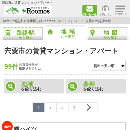
×
姫路市の賃貸マンション・アパート
問い合わせ
お気に入り
TOPページ
姫路市の賃貸 お部屋探しはRoomos（ルーモス）へ！
宍粟市の賃貸物件
地域
路線·駅
地図
ファミリー向けの部屋を探す
から探す
から探す
から探す
一人暮らし向けの部屋を探す
宍粟市の賃貸マンション・アパート
ペットと暮らせる部屋を探す
99件
の賃貸物件が
検索されました
カップル向けの部屋を探す
地域
条件
を絞り込む
を絞り込む
敷金礼金0円の部屋を探す
都市ガス&オール電化の部屋を探す
1
2
3
4
ネット無料の部屋を探す
輝ハイツ