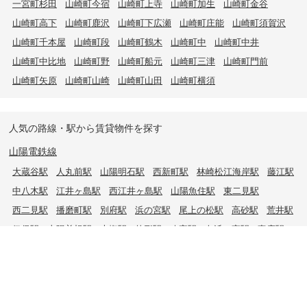
一宮町杉田
山崎町今宿
山崎町上寺
山崎町加生
山崎町金谷
山崎町高下
山崎町鹿沢
山崎町下広瀬
山崎町庄能
山崎町須賀沢
山崎町千本屋
山崎町段
山崎町鶴木
山崎町中
山崎町中井
山崎町中比地
山崎町野
山崎町船元
山崎町三津
山崎町門前
山崎町矢原
山崎町山崎
山崎町山田
山崎町横須
人気の路線・駅から賃貸物件を探す
山陽電鉄線
大蔵谷駅
人丸前駅
山陽明石駅
西新町駅
林崎松江海岸駅
藤江駅
中八木駅
江井ヶ島駅
西江井ヶ島駅
山陽魚住駅
東二見駅
西二見駅
播磨町駅
別府駅
浜の宮駅
尾上の松駅
高砂駅
荒井駅
伊保駅
山陽曽根駅
大塩駅
的形駅
八家駅
白浜の宮駅
妻鹿駅
飾磨駅
亀山駅
手柄駅
山陽姫路駅
JR山陽本線
朝霧駅
明石駅
西明石駅
大久保駅
魚住駅
土山駅
東加古川駅