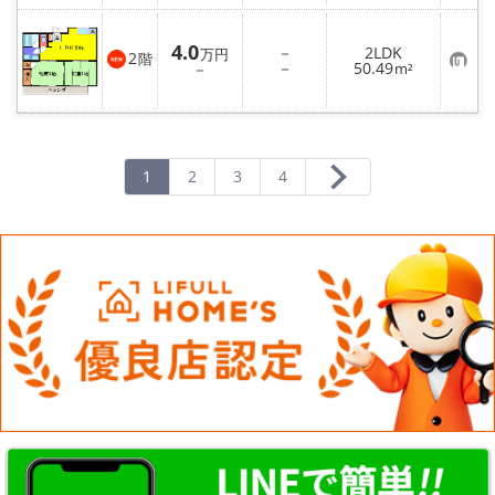
り
登
録
4.0
－
2LDK
万円
2
階
お
－
50.49
－
m²
気
に
入
り
登
録
1
2
3
4