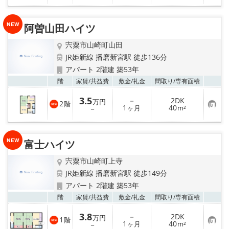
に
入
り
阿曽山田ハイツ
登
録
宍粟市山崎町山田
JR姫新線 播磨新宮駅 徒歩136分
アパート 2階建 築53年
お気
階
家賃/
共益費
敷金/
礼金
間取り/
専有面積
3.5
－
2DK
万円
2
階
お
1
40
－
ヶ月
m²
気
に
入
り
富士ハイツ
登
録
宍粟市山崎町上寺
JR姫新線 播磨新宮駅 徒歩149分
アパート 2階建 築53年
お気
階
家賃/
共益費
敷金/
礼金
間取り/
専有面積
3.8
－
2DK
万円
1
階
お
1
40
－
ヶ月
m²