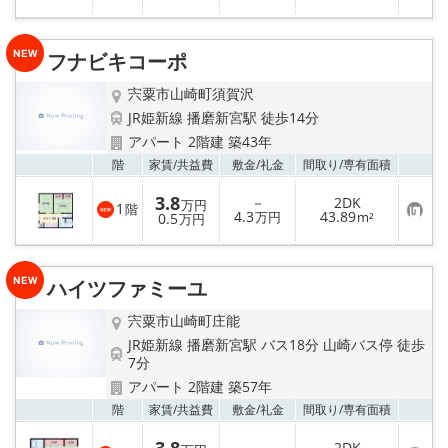
気
に
入
り
フナビキコーポ
登
録
宍粟市山崎町須賀沢
JR姫新線 播磨新宮駅 徒歩14分
アパート 2階建 築43年
お気
階
家賃/
共益費
敷金/
礼金
間取り/
専有面積
3.8
－
2DK
万円
1
階
お
4.3
43.89
0.5
万円
m²
万円
気
に
入
り
ハイツファミーユ
登
録
宍粟市山崎町庄能
JR姫新線 播磨新宮駅 バス18分 山崎バス停 徒歩
7分
アパート 2階建 築57年
お気
階
家賃/
共益費
敷金/
礼金
間取り/
専有面積
－
2DK