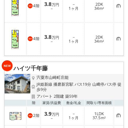
3.8
－
2DK
万円
4
階
お
1
34
－
ヶ月
m²
気
に
入
り
登
録
3.8
－
2DK
万円
4
階
お
1
34
－
ヶ月
m²
気
に
入
り
登
録
ハイツ千年藤
宍粟市山崎町庄能
JR姫新線 播磨新宮駅 バス19分 山﨑停バス停 徒
歩9分
アパート 2階建 築59年
お気
階
家賃/
共益費
敷金/
礼金
間取り/
専有面積
3.9
－
1LDK
万円
2
階
お
1
37.5
－
ヶ月
m²
気
に