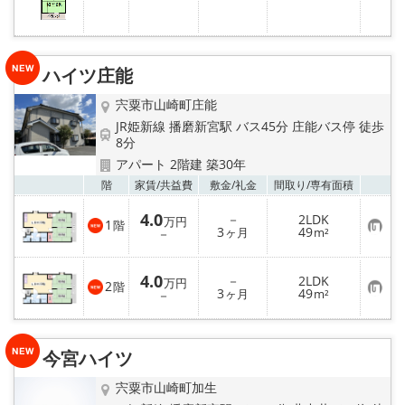
気
に
入
り
登
録
ハイツ庄能
宍粟市山崎町庄能
JR姫新線 播磨新宮駅 バス45分 庄能バス停 徒歩
8分
アパート 2階建 築30年
お気
階
家賃/
共益費
敷金/
礼金
間取り/
専有面積
4.0
－
2LDK
万円
1
階
お
3
49
－
ヶ月
m²
気
に
入
4.0
－
2LDK
り
万円
2
階
お
3
49
登
－
ヶ月
m²
気
録
に
入
り
今宮ハイツ
登
録
宍粟市山崎町加生