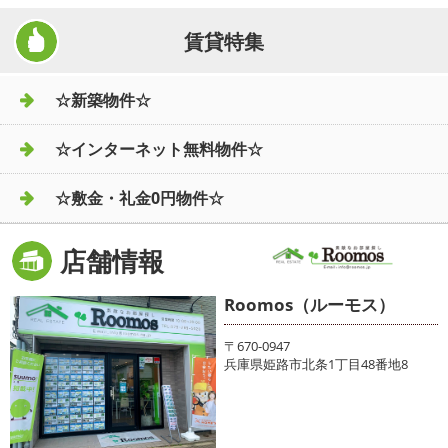
賃貸特集
☆新築物件☆
☆インターネット無料物件☆
☆敷金・礼金0円物件☆
店舗情報
Roomos（ルーモス）
〒670-0947
兵庫県姫路市北条1丁目48番地8