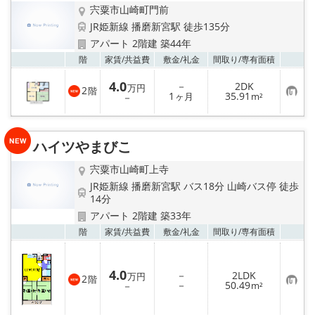
宍粟市山崎町門前
JR姫新線 播磨新宮駅 徒歩135分
アパート 2階建 築44年
お気
階
家賃/
共益費
敷金/
礼金
間取り/
専有面積
4.0
－
2DK
万円
2
階
お
1
35.91
－
ヶ月
m²
気
に
入
り
ハイツやまびこ
登
録
宍粟市山崎町上寺
JR姫新線 播磨新宮駅 バス18分 山崎バス停 徒歩
14分
アパート 2階建 築33年
お気
階
家賃/
共益費
敷金/
礼金
間取り/
専有面積
4.0
－
2LDK
万円
2
階
お
－
50.49
－
m²
気
に
入