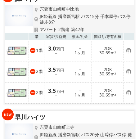
☆新築物件☆
宍粟市山崎町中比地
☆インターネット無料物件☆
JR姫新線 播磨新宮駅 バス15分 千本屋停バス停
徒歩8分
アパート 2階建 築42年
☆敷金·礼金0円物件☆
お気
階
家賃/
共益費
敷金/
礼金
間取り/
専有面積
路線·駅から探す
3.0
－
2DK
万円
1
階
お
1
30.69
－
ヶ月
m²
気
地域から探す
に
入
3.5
－
2DK
り
万円
2
階
お
1
30.69
登
－
ヶ月
m²
地図から探す
気
録
に
入
3.5
スタッフ紹介
－
2DK
り
万円
2
階
お
1
30.69
登
－
ヶ月
m²
気
録
に
スタッフ募集中
入
り
早川ハイツ
登
店舗情報·アクセス
録
宍粟市山崎町上寺
JR姫新線 播磨新宮駅 バス20分 山﨑停バス停 徒
会社概要