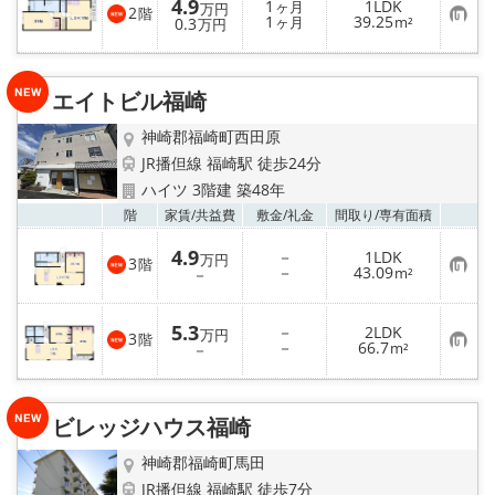
4.9
1
1LDK
ヶ月
万円
2
階
お
1
39.25
0.3
ヶ月
m²
万円
気
に
入
り
エイトビル福崎
登
録
神崎郡福崎町西田原
JR播但線 福崎駅 徒歩24分
ハイツ 3階建 築48年
お気
階
家賃/
共益費
敷金/
礼金
間取り/
専有面積
4.9
－
1LDK
万円
3
階
お
－
43.09
－
m²
気
に
入
5.3
－
2LDK
り
万円
3
階
お
－
66.7
登
－
m²
気
録
に
入
り
ビレッジハウス福崎
登
録
神崎郡福崎町馬田
JR播但線 福崎駅 徒歩7分