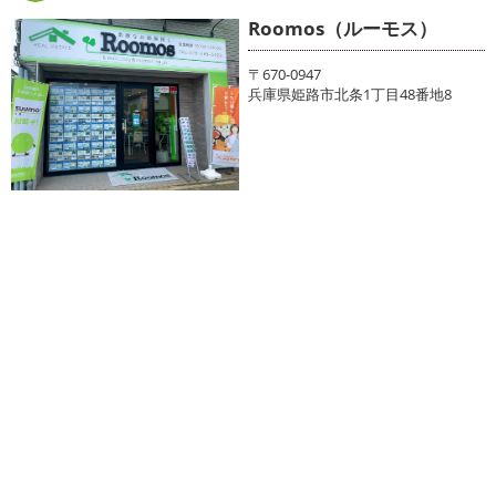
Roomos（ルーモス）
〒670-0947
兵庫県姫路市北条1丁目48番地8
店舗情報・アクセスはこちら
弊社では姫路市を中心に、兵庫県下の全ての賃貸情報を取り扱っており
ます。
他社様ではご紹介されていないような物件も沢山ご紹介させて頂きま
す。
又、初期費用を抑えたい…入居審査が不安…保証人無しで契約をしたい…
等、お困りごとは何でもお気軽にご相談下さい。
物件情報量はもちろんのこと、自慢の提案力でお客様のお部屋探しを全
力でサポートさせて頂きます。
即日現地にてお待ち合わせや、夜遅くからのご案内も可能です。
兵庫県内でのお部屋探しは、是非Roomos (ルーモス) にお任せ下さい。
スタッフ一同、お客様のご来店を心よりお待ちしております。