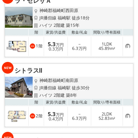
ラ・セレサＡ
録
神崎郡福崎町西田原
JR播但線 福崎駅 徒歩18分
ハイツ 2階建 築15年
お気
階
家賃/
共益費
敷金/
礼金
間取り/
専有面積
5.3
－
1LDK
万円
1
階
お
6.3
45.89
0.3
万円
m²
万円
気
に
入
り
シトラスⅡ
登
録
神崎郡福崎町南田原
JR播但線 福崎駅 徒歩30分
ハイツ 2階建 築8年
お気
階
家賃/
共益費
敷金/
礼金
間取り/
専有面積
5.3
－
2LDK
万円
2
階
お
6.3
52.83
0.4
万円
m²
万円
気
に
入
り