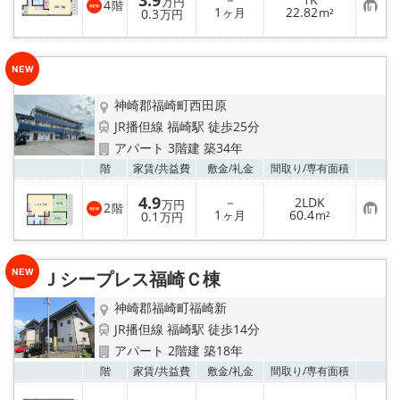
3.9
万円
4
階
お
1
22.82
0.3
ヶ月
m²
万円
気
に
入
り
登
録
神崎郡福崎町西田原
JR播但線 福崎駅 徒歩25分
アパート 3階建 築34年
お気
階
家賃/
共益費
敷金/
礼金
間取り/
専有面積
4.9
－
2LDK
万円
2
階
お
1
60.4
0.1
ヶ月
m²
万円
気
に
入
り
Ｊシープレス福崎Ｃ棟
登
録
神崎郡福崎町福崎新
JR播但線 福崎駅 徒歩14分
アパート 2階建 築18年
お気
階
家賃/
共益費
敷金/
礼金
間取り/
専有面積