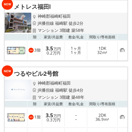
☆新築物件☆
メトレス福田Ⅰ
☆インターネット無料物件☆
神崎郡福崎町福田
JR播但線 福崎駅 徒歩2分
☆敷金·礼金0円物件☆
マンション 3階建 築58年
お気
階
家賃/
共益費
敷金/
礼金
間取り/
専有面積
路線·駅から探す
3.5
1
1DK
ヶ月
万円
3
階
お
1
32
0.2
ヶ月
m²
万円
気
地域から探す
に
入
り
地図から探す
つるやビル2号館
登
録
神崎郡福崎町福田
スタッフ紹介
JR播但線 福崎駅 徒歩4分
マンション 3階建 築48年
スタッフ募集中
お気
階
家賃/
共益費
敷金/
礼金
間取り/
専有面積
店舗情報·アクセス
3.5
－
2DK
万円
1
階
お
－
36.9
0.3
m²
万円
気
に
会社概要
入