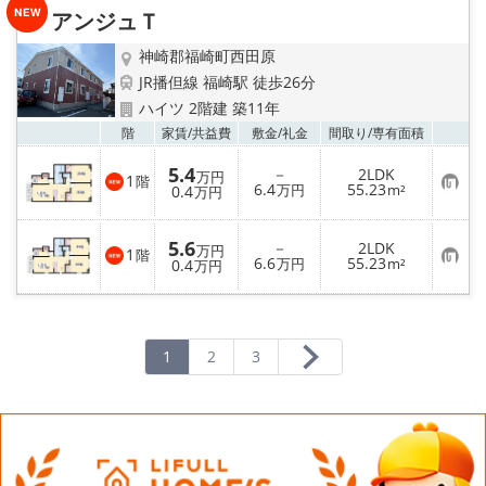
り
アンジュＴ
登
録
神崎郡福崎町西田原
JR播但線 福崎駅 徒歩26分
ハイツ 2階建 築11年
お気
階
家賃/
共益費
敷金/
礼金
間取り/
専有面積
5.4
－
2LDK
万円
1
階
お
6.4
55.23
0.4
万円
m²
万円
気
に
入
5.6
－
2LDK
り
万円
1
階
お
6.6
55.23
登
0.4
万円
m²
万円
気
録
に
入
り
登
録
1
2
3