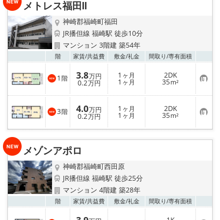
メトレス福田Ⅱ
登
録
神崎郡福崎町福田
JR播但線 福崎駅 徒歩10分
マンション 3階建 築54年
お気
階
家賃/
共益費
敷金/
礼金
間取り/
専有面積
3.8
1
2DK
ヶ月
万円
1
階
お
1
35
0.2
ヶ月
m²
万円
気
に
入
4.0
1
2DK
り
ヶ月
万円
3
階
お
1
35
登
0.2
ヶ月
m²
万円
気
録
に
入
り
メゾンアポロ
登
録
神崎郡福崎町西田原
JR播但線 福崎駅 徒歩25分
マンション 4階建 築28年
お気
階
家賃/
共益費
敷金/
礼金
間取り/
専有面積
－
1K