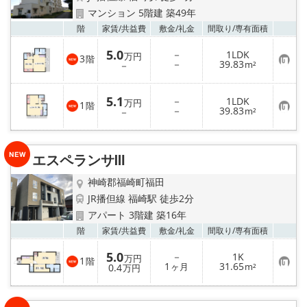
マンション 5階建 築49年
お気
階
家賃/
共益費
敷金/
礼金
間取り/
専有面積
5.0
－
1LDK
万円
3
階
お
－
39.83
－
m²
気
に
入
5.1
－
1LDK
り
万円
1
階
お
－
39.83
登
－
m²
気
録
に
入
り
エスペランサⅢ
登
録
神崎郡福崎町福田
JR播但線 福崎駅 徒歩2分
アパート 3階建 築16年
お気
階
家賃/
共益費
敷金/
礼金
間取り/
専有面積
5.0
－
1K
万円
1
階
お
1
31.65
0.4
ヶ月
m²
万円
気
に
入
り