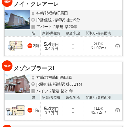
ノイ・クレアーレ
登
録
神崎郡福崎町馬田
JR播但線 福崎駅 徒歩9分
アパート 2階建 築20年
お気
階
家賃/
共益費
敷金/
礼金
間取り/
専有面積
5.4
－
2LDK
万円
2
階
お
－
61.07
0.4
m²
万円
気
に
入
り
メゾンプラースⅠ
登
録
神崎郡福崎町西田原
JR播但線 福崎駅 徒歩21分
ハイツ 2階建 築21年
お気
階
家賃/
共益費
敷金/
礼金
間取り/
専有面積
5.4
－
1LDK
万円
1
階
お
－
45.72
0.3
m²
万円
気
に
入