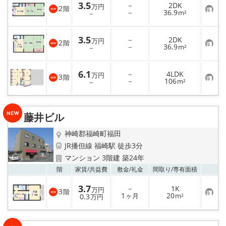
3.5
－
2DK
り
万円
2
階
お
－
36.9
登
－
m²
メールでお問い合わせ
気
録
に
入
3.5
－
2DK
り
万円
2
階
お
－
36.9
登
－
m²
気
録
に
入
6.1
－
4LDK
り
万円
3
階
お
－
106
登
－
m²
気
録
に
入
り
藤井ビル
登
録
神崎郡福崎町福田
JR播但線 福崎駅 徒歩3分
マンション 3階建 築24年
お気
階
家賃/
共益費
敷金/
礼金
間取り/
専有面積
3.7
－
1K
万円
3
階
お
1
20
0.3
ヶ月
m²
万円
気
に
入
り