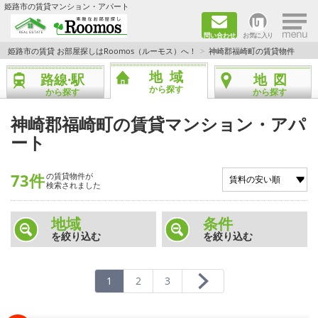
×
姫路市の賃貸マンション・アパート
問い合わせ
お気に入り
TOPページ
姫路市の賃貸 お部屋探しはRoomos（ルーモス）へ！
神崎郡福崎町の賃貸物件
地域
路線·駅
地図
ファミリー向けの部屋を探す
から探す
から探す
から探す
一人暮らし向けの部屋を探す
神崎郡福崎町の賃貸マンション・アパ
ート
ペットと暮らせる部屋を探す
73件
の賃貸物件が
カップル向けの部屋を探す
検索されました
敷金礼金0円の部屋を探す
地域
条件
を絞り込む
を絞り込む
都市ガス&オール電化の部屋を探す
1
2
3
ネット無料の部屋を探す