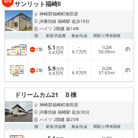
サンリット福崎Ⅱ
登
録
神崎郡福崎町南田原
JR播但線 福崎駅 徒歩18分
ハイツ 2階建 築14年
お気
階
家賃/
共益費
敷金/
礼金
間取り/
専有面積
5.1
－
1LDK
万円
1
階
お
6.1
50.09
0.4
万円
m²
万円
気
に
入
5.9
－
2LDK
り
万円
2
階
お
6.9
57.63
登
0.4
万円
m²
万円
気
録
に
入
り
ドリームカム21 Ｂ棟
登
録
神崎郡福崎町南田原
JR播但線 福崎駅 徒歩30分
ハイツ 2階建 築25年
お気
階
家賃/
共益費
敷金/
礼金
間取り/
専有面積