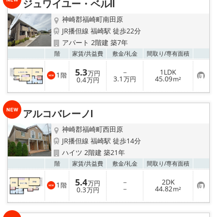
ジュワイユー・ベルⅡ
登
録
神崎郡福崎町南田原
JR播但線 福崎駅 徒歩22分
アパート 2階建 築7年
お気
階
家賃/
共益費
敷金/
礼金
間取り/
専有面積
5.3
－
1LDK
万円
1
階
お
3.1
45.09
0.4
万円
m²
万円
気
に
入
り
アルコバレーノⅠ
登
録
神崎郡福崎町西田原
JR播但線 福崎駅 徒歩14分
ハイツ 2階建 築21年
お気
階
家賃/
共益費
敷金/
礼金
間取り/
専有面積
5.4
－
2DK
万円
1
階
お
－
44.82
0.3
m²
万円
気
に
入
り