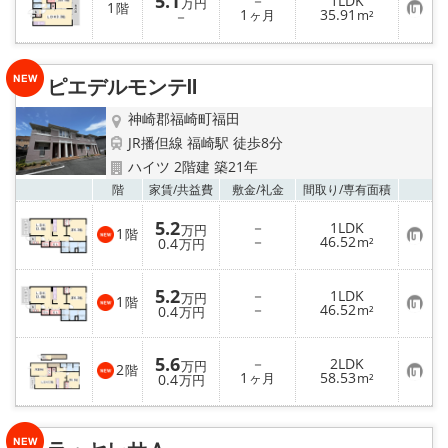
5.1
－
1LDK
万円
1
階
お
1
35.91
－
ヶ月
m²
気
に
入
り
ピエデルモンテⅡ
登
録
神崎郡福崎町福田
JR播但線 福崎駅 徒歩8分
ハイツ 2階建 築21年
お気
階
家賃/
共益費
敷金/
礼金
間取り/
専有面積
5.2
－
1LDK
万円
1
階
お
－
46.52
0.4
m²
万円
気
に
入
5.2
－
1LDK
り
万円
1
階
お
－
46.52
登
0.4
m²
万円
気
録
に
入
5.6
－
2LDK
り
万円
2
階
お
1
58.53
登
0.4
ヶ月
m²
万円
気
録
に
入
り
登