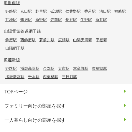
JR播但線
姫路駅
京口駅
野里駅
砥堀駅
仁豊野駅
香呂駅
溝口駅
福崎駅
甘地駅
鶴居駅
新野駅
寺前駅
長谷駅
生野駅
新井駅
山陽電気鉄道網干線
飾磨駅
西飾磨駅
夢前川駅
広畑駅
山陽天満駅
平松駅
山陽網干駅
JR姫新線
姫路駅
播磨高岡駅
余部駅
太市駅
本竜野駅
東觜崎駅
播磨新宮駅
千本駅
西栗栖駅
三日月駅
TOPページ
ファミリー向けの部屋を探す
一人暮らし向けの部屋を探す