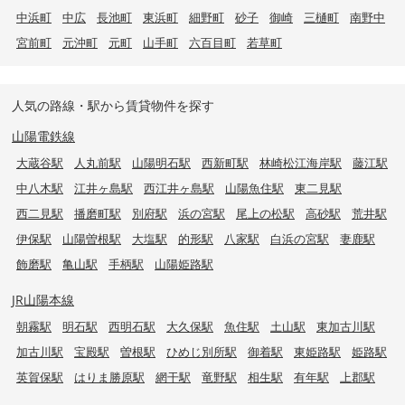
中浜町
中広
長池町
東浜町
細野町
砂子
御崎
三樋町
南野中
宮前町
元沖町
元町
山手町
六百目町
若草町
人気の路線・駅から賃貸物件を探す
山陽電鉄線
大蔵谷駅
人丸前駅
山陽明石駅
西新町駅
林崎松江海岸駅
藤江駅
中八木駅
江井ヶ島駅
西江井ヶ島駅
山陽魚住駅
東二見駅
西二見駅
播磨町駅
別府駅
浜の宮駅
尾上の松駅
高砂駅
荒井駅
伊保駅
山陽曽根駅
大塩駅
的形駅
八家駅
白浜の宮駅
妻鹿駅
飾磨駅
亀山駅
手柄駅
山陽姫路駅
JR山陽本線
朝霧駅
明石駅
西明石駅
大久保駅
魚住駅
土山駅
東加古川駅
加古川駅
宝殿駅
曽根駅
ひめじ別所駅
御着駅
東姫路駅
姫路駅
英賀保駅
はりま勝原駅
網干駅
竜野駅
相生駅
有年駅
上郡駅