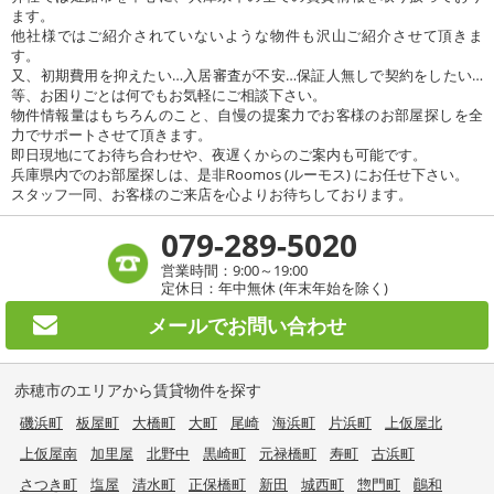
ます。
他社様ではご紹介されていないような物件も沢山ご紹介させて頂きま
す。
又、初期費用を抑えたい…入居審査が不安…保証人無しで契約をしたい…
等、お困りごとは何でもお気軽にご相談下さい。
物件情報量はもちろんのこと、自慢の提案力でお客様のお部屋探しを全
力でサポートさせて頂きます。
即日現地にてお待ち合わせや、夜遅くからのご案内も可能です。
兵庫県内でのお部屋探しは、是非Roomos (ルーモス) にお任せ下さい。
スタッフ一同、お客様のご来店を心よりお待ちしております。
079-289-5020
営業時間：9:00～19:00
定休日：年中無休 (年末年始を除く)
メールで
お問い合わせ
赤穂市のエリアから賃貸物件を探す
磯浜町
板屋町
大橋町
大町
尾崎
海浜町
片浜町
上仮屋北
上仮屋南
加里屋
北野中
黒崎町
元禄橋町
寿町
古浜町
さつき町
塩屋
清水町
正保橋町
新田
城西町
惣門町
鷆和