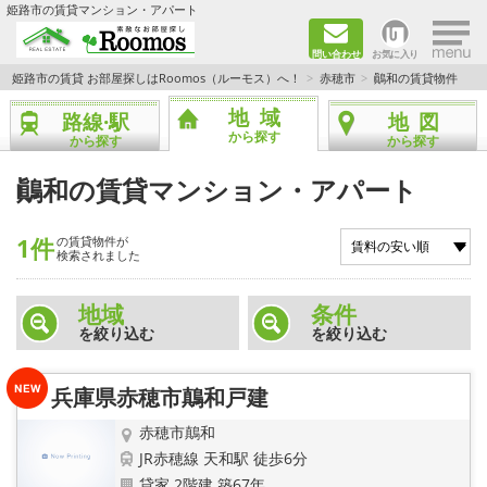
×
姫路市の賃貸マンション・アパート
問い合わせ
お気に入り
TOPページ
姫路市の賃貸 お部屋探しはRoomos（ルーモス）へ！
赤穂市
鷆和の賃貸物件
地域
路線·駅
地図
ファミリー向けの部屋を探す
から探す
から探す
から探す
一人暮らし向けの部屋を探す
鷆和の賃貸マンション・アパート
ペットと暮らせる部屋を探す
1件
の賃貸物件が
検索されました
カップル向けの部屋を探す
地域
条件
を絞り込む
を絞り込む
敷金礼金0円の部屋を探す
都市ガス&オール電化の部屋を探す
兵庫県赤穂市鷏和戸建
赤穂市鷏和
ネット無料の部屋を探す
JR赤穂線 天和駅 徒歩6分
貸家 2階建 築67年