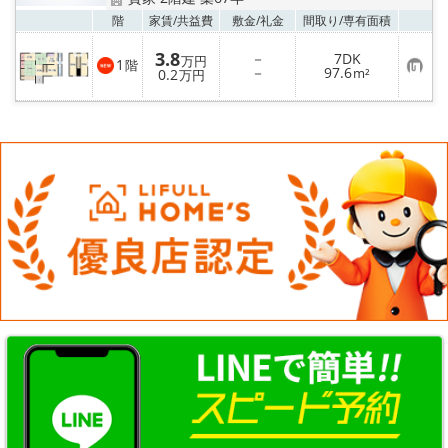
☆新築物件☆
お気
階
家賃/
共益費
敷金/
礼金
間取り/
専有面積
☆インターネット無料物件☆
3.8
－
7DK
万円
1
階
お
－
97.6
0.2
m²
万円
気
☆敷金·礼金0円物件☆
に
入
り
登
路線·駅から探す
録
地域から探す
地図から探す
スタッフ紹介
スタッフ募集中
店舗情報·アクセス
会社概要