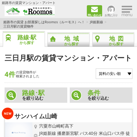
×
姫路市の賃貸マンション・アパート
問い合わせ
お気に入り
TOPページ
姫路市の賃貸 お部屋探しはRoomos（ルーモス）へ！
JR姫新線
三日月駅の賃貸物件
ファミリー向けの部屋を探す
路線·駅
地域
地図
から探す
から探す
から探す
一人暮らし向けの部屋を探す
三日月駅の賃貸マンション・アパート
ペットと暮らせる部屋を探す
4件
の賃貸物件が
検索されました
カップル向けの部屋を探す
路線･駅
条件
敷金礼金0円の部屋を探す
を絞り込む
を絞り込む
都市ガス&オール電化の部屋を探す
サンハイム山崎
ネット無料の部屋を探す
宍粟市山崎町高下
JR姫新線 播磨新宮駅 バス40分 米山口バス停 徒