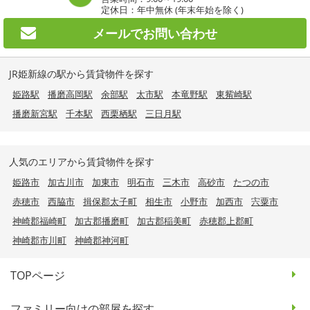
定休日：年中無休 (年末年始を除く)
メールで
お問い合わせ
JR姫新線の駅から賃貸物件を探す
姫路駅
播磨高岡駅
余部駅
太市駅
本竜野駅
東觜崎駅
播磨新宮駅
千本駅
西栗栖駅
三日月駅
人気のエリアから賃貸物件を探す
姫路市
加古川市
加東市
明石市
三木市
高砂市
たつの市
赤穂市
西脇市
揖保郡太子町
相生市
小野市
加西市
宍粟市
神崎郡福崎町
加古郡播磨町
加古郡稲美町
赤穂郡上郡町
神崎郡市川町
神崎郡神河町
TOPページ
ファミリー向けの部屋を探す