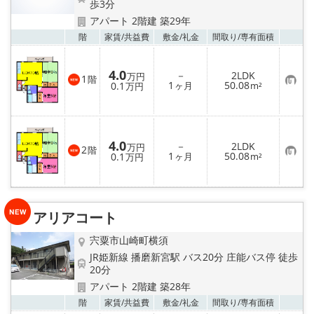
☆新築物件☆
歩3分
アパート 2階建 築29年
☆インターネット無料物件☆
お気
階
家賃/
共益費
敷金/
礼金
間取り/
専有面積
☆敷金·礼金0円物件☆
4.0
－
2LDK
万円
1
階
お
1
50.08
0.1
ヶ月
m²
万円
気
路線·駅から探す
に
入
り
登
地域から探す
録
4.0
－
2LDK
万円
2
階
お
1
50.08
0.1
ヶ月
m²
万円
気
地図から探す
に
入
り
スタッフ紹介
登
録
アリアコート
スタッフ募集中
宍粟市山崎町横須
JR姫新線 播磨新宮駅 バス20分 庄能バス停 徒歩
20分
店舗情報·アクセス
アパート 2階建 築28年
お気
階
家賃/
共益費
敷金/
礼金
間取り/
専有面積
会社概要