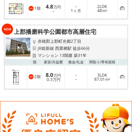
4.8
－
2LDK
万円
1
階
お
メールでお問い合わせ
1
48
－
ヶ月
m²
気
に
入
り
上郡播磨科学公園都市高層住宅
登
録
赤穂郡上郡町光都2丁目
JR姫新線 西栗栖駅 徒歩66分
マンション 13階建 築31年
お気
階
家賃/
共益費
敷金/
礼金
間取り/
専有面積
8.0
－
3LDK
万円
2
階
お
－
87.01
0.3
m²
万円
気
に
入
り
登
録