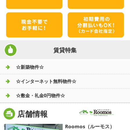
賃貸特集
☆新築物件☆
☆インターネット無料物件☆
☆敷金・礼金0円物件☆
店舗情報
Roomos（ルーモス）