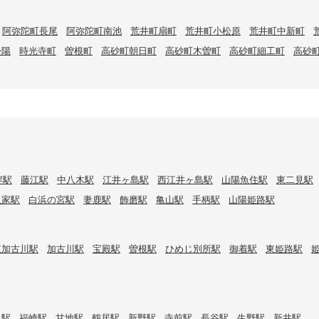
阿弥陀町長尾
阿弥陀町南池
荒井町扇町
荒井町小松原
荒井町中新町
松陽
時光寺町
曽根町
高砂町朝日町
高砂町木曽町
高砂町細工町
高砂
岸駅
藤江駅
中八木駅
江井ヶ島駅
西江井ヶ島駅
山陽魚住駅
東二見駅
八家駅
白浜の宮駅
妻鹿駅
飾磨駅
亀山駅
手柄駅
山陽姫路駅
東加古川駅
加古川駅
宝殿駅
曽根駅
ひめじ別所駅
御着駅
東姫路駅
口駅
福崎駅
甘地駅
鶴居駅
新野駅
寺前駅
長谷駅
生野駅
新井駅