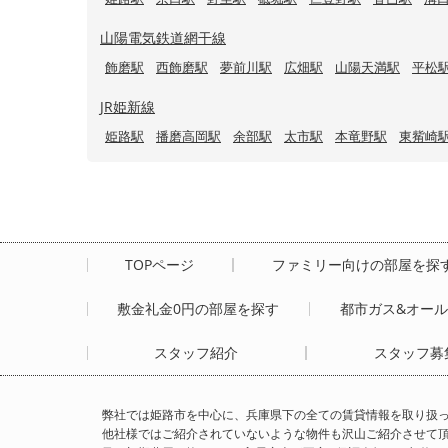
山陽電気鉄道網干線
飾磨駅
西飾磨駅
夢前川駅
広畑駅
山陽天満駅
平松
JR姫新線
姫路駅
播磨高岡駅
余部駅
太市駅
本竜野駅
東觜崎
TOPページ
ファミリー向けの部屋を探
敷金礼金0円の部屋を探す
都市ガス&オー
スタッフ紹介
スタッフ募
弊社では姫路市を中心に、兵庫県下の全ての賃貸情報を取り扱
他社様ではご紹介されていないような物件も沢山ご紹介させて