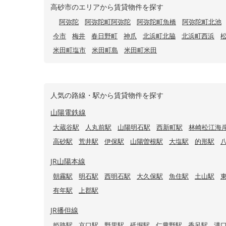
高砂市のエリアから賃貸物件を探す
阿弥陀
阿弥陀町阿弥陀
阿弥陀町魚橋
阿弥陀町北池
今市
梅井
春日野町
神爪
北浜町北脇
北浜町西浜
米田町塩市
米田町島
米田町米田
人気の路線・駅から賃貸物件を探す
山陽電鉄線
大蔵谷駅
人丸前駅
山陽明石駅
西新町駅
林崎松江海
高砂駅
荒井駅
伊保駅
山陽曽根駅
大塩駅
的形駅
JR山陽本線
朝霧駅
明石駅
西明石駅
大久保駅
魚住駅
土山駅
有年駅
上郡駅
JR播但線
姫路駅
京口駅
野里駅
砥堀駅
仁豊野駅
香呂駅
溝