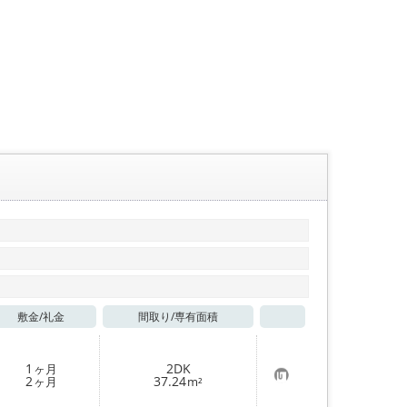
敷金/
礼金
間取り/
専有面積
お気に入り
1
2DK
ヶ月
お
2
37.24
ヶ月
m²
気
に