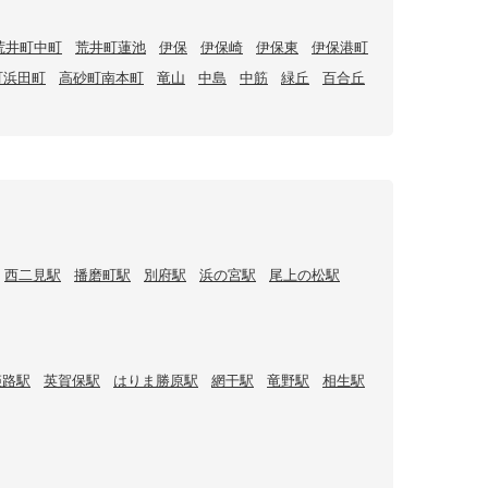
荒井町中町
荒井町蓮池
伊保
伊保崎
伊保東
伊保港町
町浜田町
高砂町南本町
竜山
中島
中筋
緑丘
百合丘
西二見駅
播磨町駅
別府駅
浜の宮駅
尾上の松駅
姫路駅
英賀保駅
はりま勝原駅
網干駅
竜野駅
相生駅