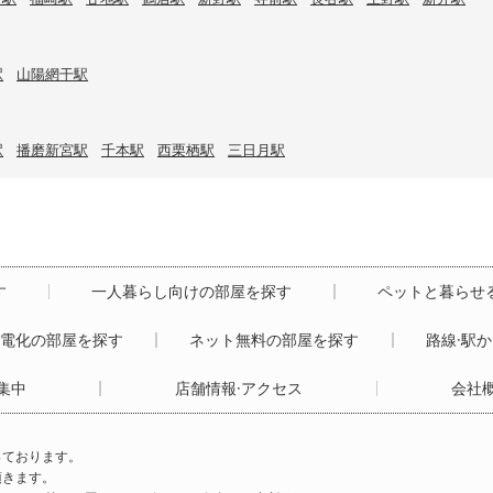
駅
山陽網干駅
駅
播磨新宮駅
千本駅
西栗栖駅
三日月駅
す
一人暮らし向けの部屋を探す
ペットと暮らせ
ル電化の部屋を探す
ネット無料の部屋を探す
路線·駅
集中
店舗情報·アクセス
会社
っております。
頂きます。