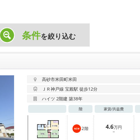
条件
を絞り込む
高砂市米田町米田
ＪＲ神戸線 宝殿駅 徒歩12分
ハイツ 2階建 築38年
階
家賃/
共益費
4.6
万円
2
階
－