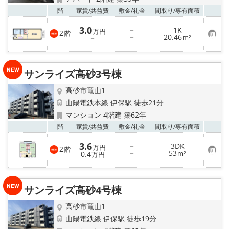
☆新築物件☆
お気
階
家賃/
共益費
敷金/
礼金
間取り/
専有面積
☆インターネット無料物件☆
3.0
－
1K
万円
2
階
お
－
20.46
－
m²
気
☆敷金·礼金0円物件☆
に
入
り
サンライズ高砂3号棟
登
路線·駅から探す
録
高砂市竜山1
地域から探す
山陽電鉄本線 伊保駅 徒歩21分
マンション 4階建 築62年
地図から探す
お気
階
家賃/
共益費
敷金/
礼金
間取り/
専有面積
3.6
－
3DK
万円
スタッフ紹介
2
階
お
－
53
0.4
m²
万円
気
に
スタッフ募集中
入
り
サンライズ高砂4号棟
登
録
店舗情報·アクセス
高砂市竜山1
山陽電鉄線 伊保駅 徒歩19分
会社概要