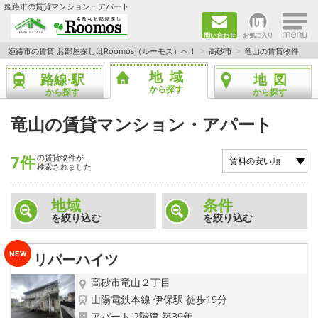
×
姫路市の賃貸マンション・アパート
問い合わせ
お気に入り
TOPページ
姫路市の賃貸 お部屋探しはRoomos（ルーモス）へ！
高砂市
竜山の賃貸物件
地域
路線·駅
地図
ファミリー向けの部屋を探す
から探す
から探す
から探す
一人暮らし向けの部屋を探す
竜山の賃貸マンション・アパート
ペットと暮らせる部屋を探す
7件
の賃貸物件が
検索されました
カップル向けの部屋を探す
地域
条件
を絞り込む
を絞り込む
敷金礼金0円の部屋を探す
都市ガス&オール電化の部屋を探す
リバーハイツ
高砂市竜山２丁目
ネット無料の部屋を探す
山陽電鉄本線 伊保駅 徒歩19分
アパート 2階建 築39年