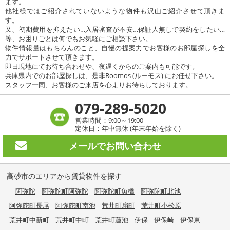
ます。
他社様ではご紹介されていないような物件も沢山ご紹介させて頂きま
す。
又、初期費用を抑えたい…入居審査が不安…保証人無しで契約をしたい…
等、お困りごとは何でもお気軽にご相談下さい。
物件情報量はもちろんのこと、自慢の提案力でお客様のお部屋探しを全
力でサポートさせて頂きます。
即日現地にてお待ち合わせや、夜遅くからのご案内も可能です。
兵庫県内でのお部屋探しは、是非Roomos (ルーモス) にお任せ下さい。
スタッフ一同、お客様のご来店を心よりお待ちしております。
079-289-5020
営業時間：9:00～19:00
定休日：年中無休 (年末年始を除く)
メールで
お問い合わせ
高砂市のエリアから賃貸物件を探す
阿弥陀
阿弥陀町阿弥陀
阿弥陀町魚橋
阿弥陀町北池
阿弥陀町長尾
阿弥陀町南池
荒井町扇町
荒井町小松原
荒井町中新町
荒井町中町
荒井町蓮池
伊保
伊保崎
伊保東