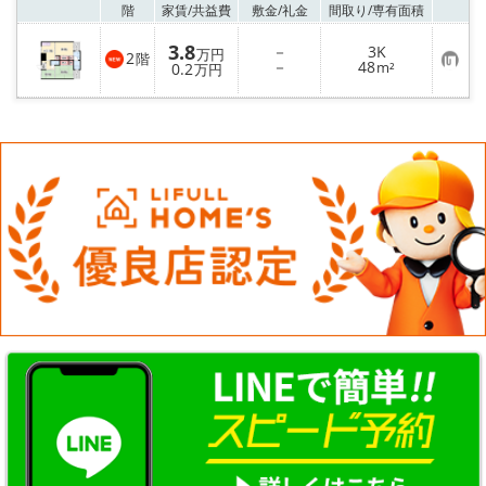
お気
階
家賃/
共益費
敷金/
礼金
間取り/
専有面積
3.8
－
3K
万円
2
階
お
－
48
0.2
m²
万円
気
に
入
り
登
録