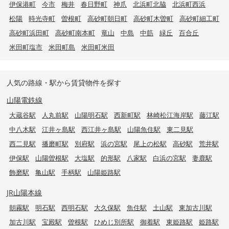
伊保港町
今市
梅井
春日野町
神爪
北浜町北脇
北浜町西浜
松陽
時光寺町
曽根町
高砂町朝日町
高砂町木曽町
高砂町細工町
高砂町浜田町
高砂町南本町
竜山
中島
中筋
緑丘
百合丘
米田町塩市
米田町島
米田町米田
人気の路線・駅から賃貸物件を探す
山陽電鉄線
大蔵谷駅
人丸前駅
山陽明石駅
西新町駅
林崎松江海岸駅
藤江駅
中八木駅
江井ヶ島駅
西江井ヶ島駅
山陽魚住駅
東二見駅
西二見駅
播磨町駅
別府駅
浜の宮駅
尾上の松駅
高砂駅
荒井駅
伊保駅
山陽曽根駅
大塩駅
的形駅
八家駅
白浜の宮駅
妻鹿駅
飾磨駅
亀山駅
手柄駅
山陽姫路駅
JR山陽本線
朝霧駅
明石駅
西明石駅
大久保駅
魚住駅
土山駅
東加古川駅
加古川駅
宝殿駅
曽根駅
ひめじ別所駅
御着駅
東姫路駅
姫路駅