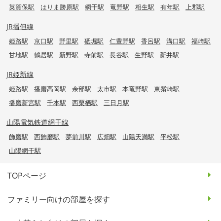
英賀保駅
はりま勝原駅
網干駅
竜野駅
相生駅
有年駅
上郡駅
JR播但線
姫路駅
京口駅
野里駅
砥堀駅
仁豊野駅
香呂駅
溝口駅
福崎駅
甘地駅
鶴居駅
新野駅
寺前駅
長谷駅
生野駅
新井駅
JR姫新線
姫路駅
播磨高岡駅
余部駅
太市駅
本竜野駅
東觜崎駅
播磨新宮駅
千本駅
西栗栖駅
三日月駅
山陽電気鉄道網干線
飾磨駅
西飾磨駅
夢前川駅
広畑駅
山陽天満駅
平松駅
山陽網干駅
TOPページ
ファミリー向けの部屋を探す