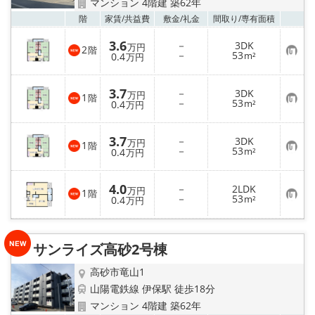
マンション 4階建 築62年
お気
階
家賃/
共益費
敷金/
礼金
間取り/
専有面積
メールでお問い合わせ
3.6
－
3DK
万円
2
階
お
－
53
0.4
m²
万円
気
に
入
3.7
－
3DK
り
万円
1
階
お
－
53
登
0.4
m²
万円
気
録
に
入
3.7
－
3DK
り
万円
1
階
お
－
53
登
0.4
m²
万円
気
録
に
入
4.0
－
2LDK
り
万円
1
階
お
－
53
登
0.4
m²
万円
気
録
に
入
り
サンライズ高砂2号棟
登
録
高砂市竜山1
山陽電鉄線 伊保駅 徒歩18分
マンション 4階建 築62年