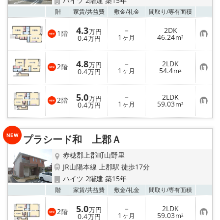
ハイツ 2階建 築15年
お気
階
家賃/
共益費
敷金/
礼金
間取り/
専有面積
4.3
－
2DK
万円
1
階
お
1
46.24
0.4
ヶ月
m²
万円
気
に
入
4.8
－
2LDK
り
万円
2
階
お
1
54.4
登
0.4
ヶ月
m²
万円
気
録
に
入
5.0
－
2LDK
り
万円
2
階
お
1
59.03
登
0.4
ヶ月
m²
万円
気
録
に
入
り
プラシード和 上郡Ａ
登
録
赤穂郡上郡町山野里
JR山陽本線 上郡駅 徒歩17分
ハイツ 2階建 築15年
お気
階
家賃/
共益費
敷金/
礼金
間取り/
専有面積
5.0
－
2LDK
万円
2
階
お
1
59.03
0.4
ヶ月
m²
万円