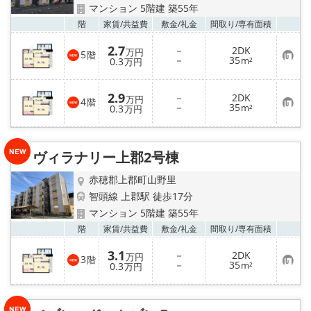
☆新築物件☆
マンション 5階建 築55年
お気
階
家賃/
共益費
敷金/
礼金
間取り/
専有面積
☆インターネット無料物件☆
2.7
－
2DK
万円
5
階
お
－
35
0.3
m²
万円
☆敷金·礼金0円物件☆
気
に
入
2.9
－
2DK
り
万円
4
路線·駅から探す
階
お
－
35
登
0.3
m²
万円
気
録
に
地域から探す
入
り
ヴィラナリー上郡2号棟
登
録
地図から探す
赤穂郡上郡町山野里
智頭線 上郡駅 徒歩17分
スタッフ紹介
マンション 5階建 築55年
お気
階
家賃/
共益費
敷金/
礼金
間取り/
専有面積
スタッフ募集中
3.1
－
2DK
万円
3
階
お
－
35
0.3
m²
万円
店舗情報·アクセス
気
に
入
会社概要
り