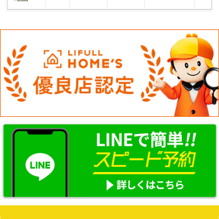
気
に
入
り
登
録