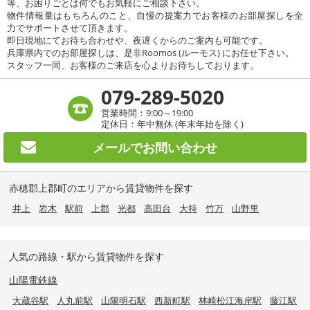
等、お困りごとは何でもお気軽にご相談下さい。
物件情報量はもちろんのこと、自慢の提案力でお客様のお部屋探しを全
力でサポートさせて頂きます。
即日現地にてお待ち合わせや、夜遅くからのご案内も可能です。
兵庫県内でのお部屋探しは、是非Roomos (ルーモス) にお任せ下さい。
スタッフ一同、お客様のご来店を心よりお待ちしております。
079-289-5020
営業時間：9:00～19:00
定休日：年中無休 (年末年始を除く)
メールで
お問い合わせ
赤穂郡上郡町のエリアから賃貸物件を探す
井上
岩木
駅前
上郡
光都
高田台
大持
竹万
山野里
人気の路線・駅から賃貸物件を探す
山陽電鉄線
大蔵谷駅
人丸前駅
山陽明石駅
西新町駅
林崎松江海岸駅
藤江駅