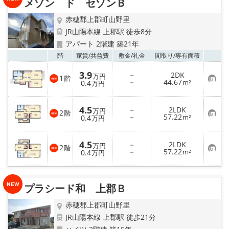
メゾン ド セゾンＢ
登
録
メールでお問い合わせ
赤穂郡上郡町山野里
JR山陽本線 上郡駅 徒歩8分
アパート 2階建 築21年
お気
階
家賃/
共益費
敷金/
礼金
間取り/
専有面積
3.9
－
2DK
万円
1
階
お
－
44.67
0.4
m²
万円
気
に
入
4.5
－
2LDK
り
万円
2
階
お
－
57.22
登
0.4
m²
万円
気
録
に
入
4.5
－
2LDK
り
万円
2
階
お
－
57.22
登
0.4
m²
万円
気
録
に
入
り
プラシード和 上郡Ｂ
登
録
赤穂郡上郡町山野里
JR山陽本線 上郡駅 徒歩21分