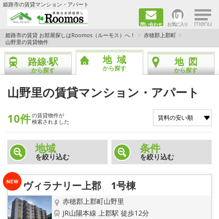
×
姫路市の賃貸マンション・アパート
問い合わせ
お気に入り
TOPページ
姫路市の賃貸 お部屋探しはRoomos（ルーモス）へ！
赤穂郡上郡町
山野里の賃貸物件
ファミリー向けの部屋を探す
地域
路線·駅
地図
から探す
から探す
から探す
一人暮らし向けの部屋を探す
山野里の賃貸マンション・アパート
ペットと暮らせる部屋を探す
10件
の賃貸物件が
検索されました
カップル向けの部屋を探す
地域
条件
敷金礼金0円の部屋を探す
を絞り込む
を絞り込む
都市ガス&オール電化の部屋を探す
ヴィラナリー上郡 1号棟
ネット無料の部屋を探す
赤穂郡上郡町山野里
JR山陽本線 上郡駅 徒歩12分