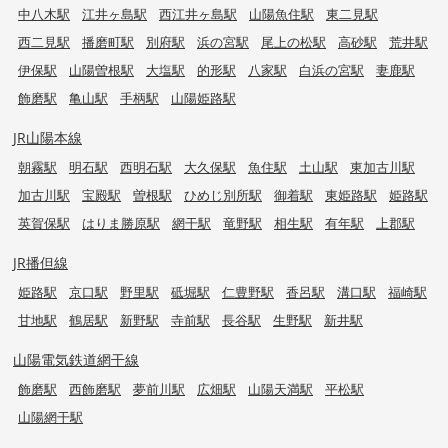
中八木駅
江井ヶ島駅
西江井ヶ島駅
山陽魚住駅
東二見駅
西二見駅
播磨町駅
別府駅
浜の宮駅
尾上の松駅
高砂駅
荒井駅
伊保駅
山陽曽根駅
大塩駅
的形駅
八家駅
白浜の宮駅
妻鹿駅
飾磨駅
亀山駅
手柄駅
山陽姫路駅
JR山陽本線
朝霧駅
明石駅
西明石駅
大久保駅
魚住駅
土山駅
東加古川駅
加古川駅
宝殿駅
曽根駅
ひめじ別所駅
御着駅
東姫路駅
姫路駅
英賀保駅
はりま勝原駅
網干駅
竜野駅
相生駅
有年駅
上郡駅
JR播但線
姫路駅
京口駅
野里駅
砥堀駅
仁豊野駅
香呂駅
溝口駅
福崎駅
甘地駅
鶴居駅
新野駅
寺前駅
長谷駅
生野駅
新井駅
山陽電気鉄道網干線
飾磨駅
西飾磨駅
夢前川駅
広畑駅
山陽天満駅
平松駅
山陽網干駅