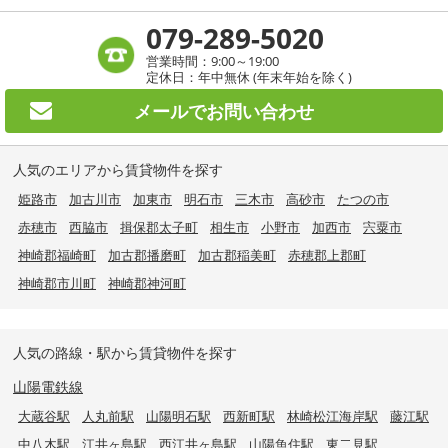
079-289-5020
営業時間：9:00～19:00
定休日：年中無休 (年末年始を除く)
メールで
お問い合わせ
人気のエリアから賃貸物件を探す
姫路市
加古川市
加東市
明石市
三木市
高砂市
たつの市
赤穂市
西脇市
揖保郡太子町
相生市
小野市
加西市
宍粟市
神崎郡福崎町
加古郡播磨町
加古郡稲美町
赤穂郡上郡町
神崎郡市川町
神崎郡神河町
人気の路線・駅から賃貸物件を探す
山陽電鉄線
大蔵谷駅
人丸前駅
山陽明石駅
西新町駅
林崎松江海岸駅
藤江駅
中八木駅
江井ヶ島駅
西江井ヶ島駅
山陽魚住駅
東二見駅