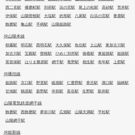
西二見駅
播磨町駅
別府駅
浜の宮駅
尾上の松駅
高砂駅
荒井駅
伊保駅
山陽曽根駅
大塩駅
的形駅
八家駅
白浜の宮駅
妻鹿駅
飾磨駅
亀山駅
手柄駅
山陽姫路駅
JR山陽本線
朝霧駅
明石駅
西明石駅
大久保駅
魚住駅
土山駅
東加古川駅
加古川駅
宝殿駅
曽根駅
ひめじ別所駅
御着駅
東姫路駅
姫路駅
英賀保駅
はりま勝原駅
網干駅
竜野駅
相生駅
有年駅
上郡駅
JR播但線
姫路駅
京口駅
野里駅
砥堀駅
仁豊野駅
香呂駅
溝口駅
福崎駅
甘地駅
鶴居駅
新野駅
寺前駅
長谷駅
生野駅
新井駅
山陽電気鉄道網干線
飾磨駅
西飾磨駅
夢前川駅
広畑駅
山陽天満駅
平松駅
山陽網干駅
JR姫新線