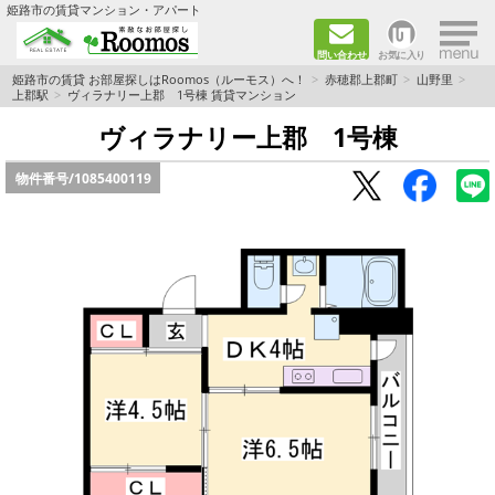
×
姫路市の賃貸マンション・アパート
問い合わせ
お気に入り
TOPページ
姫路市の賃貸 お部屋探しはRoomos（ルーモス）へ！
赤穂郡上郡町
山野里
上郡駅
ヴィラナリー上郡 1号棟 賃貸マンション
ファミリー向けの部屋を探す
ヴィラナリー上郡 1号棟
物件番号/
1085400119
一人暮らし向けの部屋を探す
ペットと暮らせる部屋を探す
カップル向けの部屋を探す
敷金礼金0円の部屋を探す
都市ガス&オール電化の部屋を探す
ネット無料の部屋を探す