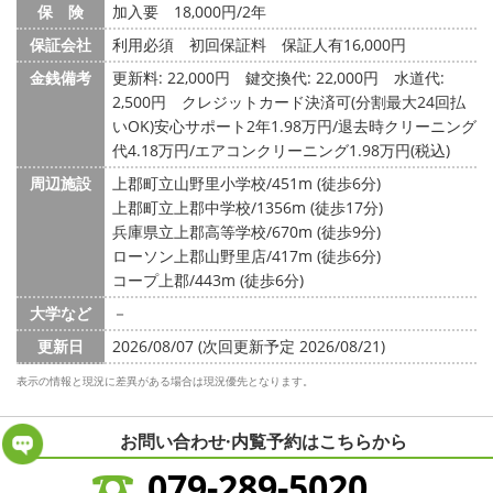
保 険
加入要 18,000円/2年
保証会社
利用必須 初回保証料 保証人有16,000円
金銭備考
更新料: 22,000円
鍵交換代: 22,000円
水道代:
2,500円
クレジットカード決済可(分割最大24回払
いOK)安心サポート2年1.98万円/退去時クリーニング
代4.18万円/エアコンクリーニング1.98万円(税込)
周辺施設
上郡町立山野里小学校/451m (徒歩6分)
上郡町立上郡中学校/1356m (徒歩17分)
兵庫県立上郡高等学校/670m (徒歩9分)
ローソン上郡山野里店/417m (徒歩6分)
コープ上郡/443m (徒歩6分)
大学など
－
更新日
2026/08/07 (次回更新予定 2026/08/21)
表示の情報と現況に差異がある場合は現況優先となります。
お問い合わせ·内覧予約は
こちらから
079-289-5020