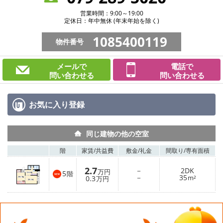
営業時間：9:00～19:00
定休日：年中無休 (年末年始を除く)
1085400119
物件番号
メールで
電話で
問い合わせる
問い合わせる
お気に入り
登録
同じ建物の他の空室
階
家賃/
共益費
敷金/
礼金
間取り/
専有面積
2.7
－
2DK
万円
5
階
－
35
0.3
m²
万円