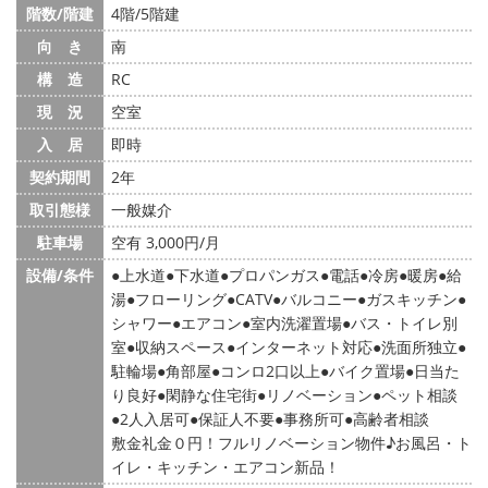
階数/階建
4階/5階建
向 き
南
構 造
RC
現 況
空室
入 居
即時
契約期間
2年
取引態様
一般媒介
駐車場
空有 3,000円/月
設備/条件
上水道
下水道
プロパンガス
電話
冷房
暖房
給
湯
フローリング
CATV
バルコニー
ガスキッチン
シャワー
エアコン
室内洗濯置場
バス・トイレ別
室
収納スペース
インターネット対応
洗面所独立
駐輪場
角部屋
コンロ2口以上
バイク置場
日当た
り良好
閑静な住宅街
リノベーション
ペット相談
2人入居可
保証人不要
事務所可
高齢者相談
敷金礼金０円！フルリノベーション物件♪お風呂・ト
イレ・キッチン・エアコン新品！