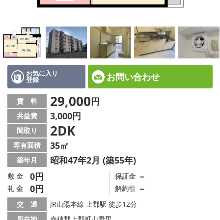
☆新築物件☆
☆インターネット無料物件☆
☆敷金·礼金0円物件☆
路線·駅から探す
お気に入り
お問い合わせ
登録
地域から探す
29,000
円
賃 料
3,000円
共益費
地図から探す
2DK
間取り
スタッフ紹介
35㎡
専有面積
昭和47年2月 (築55年)
築年月
スタッフ募集中
0円
－
敷 金
保証金
0円
－
礼 金
解約引
店舗情報·アクセス
交 通
JR山陽本線 上郡駅 徒歩12分
会社概要
所在地
赤穂郡上郡町山野里