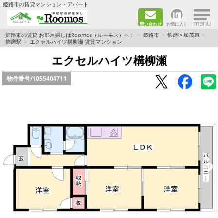
×
姫路市の賃貸マンション・アパート
問い合わせ
お気に入り
TOPページ
姫路市の賃貸 お部屋探しはRoomos（ルーモス）へ！
姫路市
飾磨区加茂東
飾磨駅
エクセルハイツ構柳瀬 賃貸マンション
ファミリー向けの部屋を探す
エクセルハイツ構柳瀬
物件番号/
1055404711
一人暮らし向けの部屋を探す
ペットと暮らせる部屋を探す
カップル向けの部屋を探す
敷金礼金0円の部屋を探す
都市ガス&オール電化の部屋を探す
ネット無料の部屋を探す