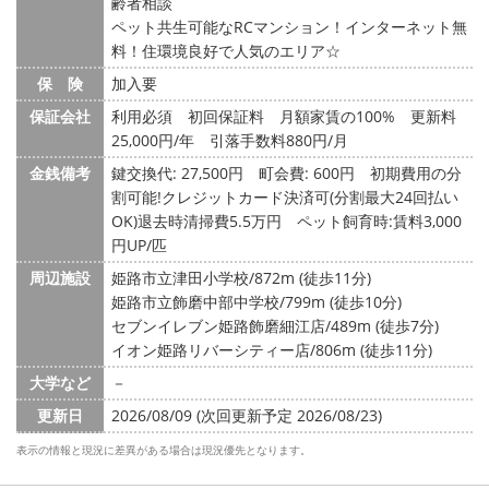
齢者相談
ペット共生可能なRCマンション！インターネット無
料！住環境良好で人気のエリア☆
保 険
加入要
保証会社
利用必須 初回保証料 月額家賃の100% 更新料
25,000円/年 引落手数料880円/月
金銭備考
鍵交換代: 27,500円
町会費: 600円
初期費用の分
割可能!クレジットカード決済可(分割最大24回払い
OK)退去時清掃費5.5万円 ペット飼育時:賃料3,000
円UP/匹
周辺施設
姫路市立津田小学校/872m (徒歩11分)
姫路市立飾磨中部中学校/799m (徒歩10分)
セブンイレブン姫路飾磨細江店/489m (徒歩7分)
イオン姫路リバーシティー店/806m (徒歩11分)
大学など
－
更新日
2026/08/09 (次回更新予定 2026/08/23)
表示の情報と現況に差異がある場合は現況優先となります。