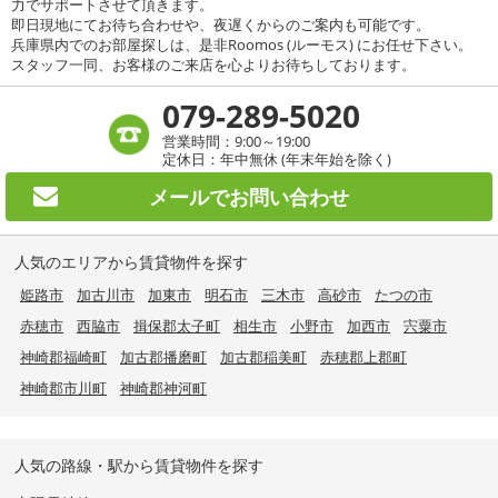
力でサポートさせて頂きます。
即日現地にてお待ち合わせや、夜遅くからのご案内も可能です。
兵庫県内でのお部屋探しは、是非Roomos (ルーモス) にお任せ下さい。
スタッフ一同、お客様のご来店を心よりお待ちしております。
079-289-5020
営業時間：9:00～19:00
定休日：年中無休 (年末年始を除く)
メールで
お問い合わせ
人気のエリアから賃貸物件を探す
姫路市
加古川市
加東市
明石市
三木市
高砂市
たつの市
赤穂市
西脇市
揖保郡太子町
相生市
小野市
加西市
宍粟市
神崎郡福崎町
加古郡播磨町
加古郡稲美町
赤穂郡上郡町
神崎郡市川町
神崎郡神河町
人気の路線・駅から賃貸物件を探す