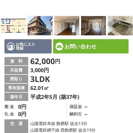
☆新築物件☆
☆インターネット無料物件☆
☆敷金·礼金0円物件☆
路線·駅から探す
お気に入り
お問い合わせ
登録
地域から探す
62,000
円
賃 料
3,000円
共益費
地図から探す
3LDK
間取り
スタッフ紹介
62.01㎡
専有面積
平成2年5月 (築37年)
築年月
スタッフ募集中
0円
－
敷 金
保証金
0円
－
礼 金
解約引
店舗情報·アクセス
交 通
山陽電鉄本線 飾磨駅 徒歩13分
会社概要
山陽電鉄網干線 西飾磨駅 徒歩19分