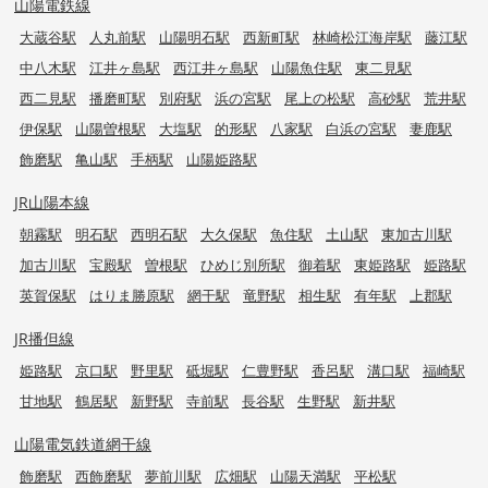
山陽電鉄線
大蔵谷駅
人丸前駅
山陽明石駅
西新町駅
林崎松江海岸駅
藤江駅
中八木駅
江井ヶ島駅
西江井ヶ島駅
山陽魚住駅
東二見駅
西二見駅
播磨町駅
別府駅
浜の宮駅
尾上の松駅
高砂駅
荒井駅
伊保駅
山陽曽根駅
大塩駅
的形駅
八家駅
白浜の宮駅
妻鹿駅
飾磨駅
亀山駅
手柄駅
山陽姫路駅
JR山陽本線
朝霧駅
明石駅
西明石駅
大久保駅
魚住駅
土山駅
東加古川駅
加古川駅
宝殿駅
曽根駅
ひめじ別所駅
御着駅
東姫路駅
姫路駅
英賀保駅
はりま勝原駅
網干駅
竜野駅
相生駅
有年駅
上郡駅
JR播但線
姫路駅
京口駅
野里駅
砥堀駅
仁豊野駅
香呂駅
溝口駅
福崎駅
甘地駅
鶴居駅
新野駅
寺前駅
長谷駅
生野駅
新井駅
山陽電気鉄道網干線
飾磨駅
西飾磨駅
夢前川駅
広畑駅
山陽天満駅
平松駅