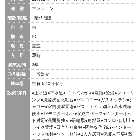
種 別
マンション
階数/階建
1階/3階建
向 き
南
構 造
RC
現 況
空室
入 居
即時
契約期間
2年
取引態様
一般媒介
駐車場
空有 6,600円/月
設備/条件
上水道
下水道
プロパンガス
電話
給湯
フローリ
ング
洗髪洗面化粧台
バルコニー
ガスキッチン
シ
ャワー
室内洗濯置場
バス・トイレ別室
温水洗浄
便座
TVモニターホン
収納スペース
インターネッ
ト対応
洗面所独立
駐輪場
角部屋
コンロ2口以上
バイク置場
日当たり良好
閑静な住宅街
インター
ネット無料
ペット相談
2人入居可
保証人不要
高