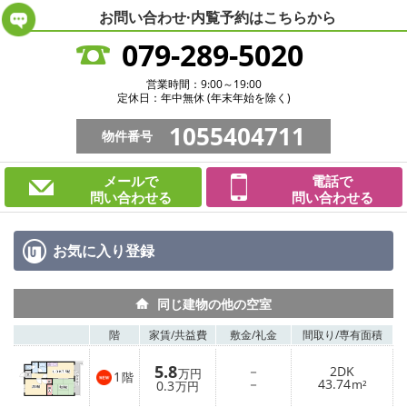
お問い合わせ·内覧予約は
こちらから
079-289-5020
営業時間：9:00～19:00
定休日：年中無休 (年末年始を除く)
1055404711
物件番号
メールで
電話で
問い合わせる
問い合わせる
お気に入り
登録
同じ建物の他の空室
階
家賃/
共益費
敷金/
礼金
間取り/
専有面積
5.8
－
2DK
万円
1
階
－
43.74
0.3
m²
万円