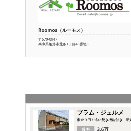
Roomos（ルーモス）
〒670-0947
兵庫県姫路市北条1丁目48番地8
プラム・ジェルメ
敷金０円！追い焚き機能付き 新
3.6万
賃 料