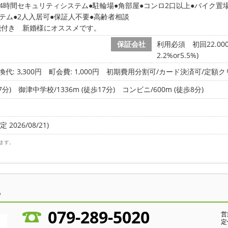
24時間セキュリティシステム
駐輪場
角部屋
コンロ2口以上
バイク置
ステム
2人入居可
保証人不要
高齢者相談
能付き 新婚様にオススメです。
保証会社
利用必須 初回22.0
2.2%or5.5%)
代: 3,300円
町会費: 1,000円
初期費用分割可/カード決済可/定額ク
7分)
御津中学校/1336m (徒歩17分)
コンビニ/600m (徒歩8分)
 2026/08/21)
ます。
ら
079-289-5020
営
定