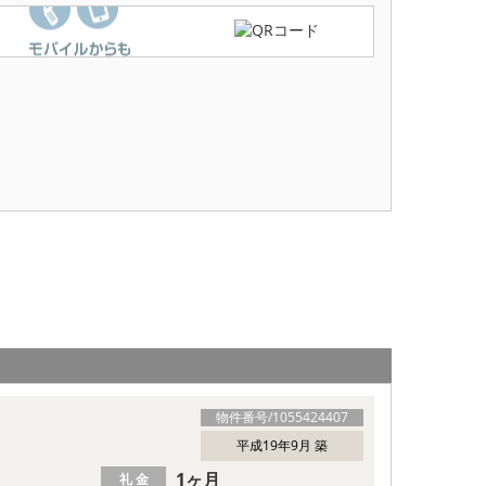
物件番号/
1055424407
平成19年9月 築
1ヶ月
礼 金