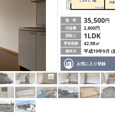
35,500
円
賃 料
2,800円
共益費
1LDK
間取り
42.98㎡
専有面積
平成19年9月 (
築年月
お気に入り
登録