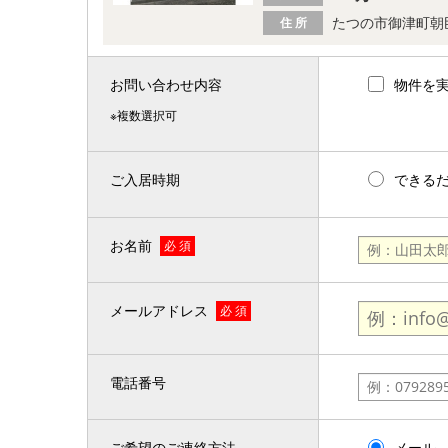
たつの市御津町朝
住 所
お問い合わせ内容
物件を
※複数選択可
ご入居時期
できる
お名前
必 須
メールアドレス
必 須
電話番号
ご希望のご連絡方法
メール