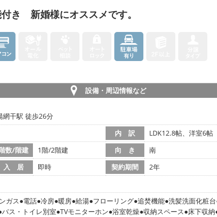
能付き 新婚様にオススメです。
設備・周辺情報など
網干駅 徒歩26分
内 訳
LDK12.8帖、洋室6帖
階数/階建
1階/2階建
向 き
南
入 居
即時
契約期間
2年
ンガス
電話
冷房
暖房
給湯
フローリング
追焚機能
洗髪洗面化粧台
バス・トイレ別室
TVモニターホン
浴室乾燥
収納スペース
床下収納