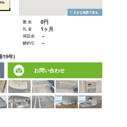
大きな地図で見る
0円
敷 金
1ヶ月
礼 金
－
保証金
－
解約引
築19年)
お問い合わせ