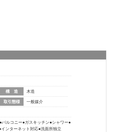
構 造
木造
取引態様
一般媒介
バルコニー
ガスキッチン
シャワー
インターネット対応
洗面所独立