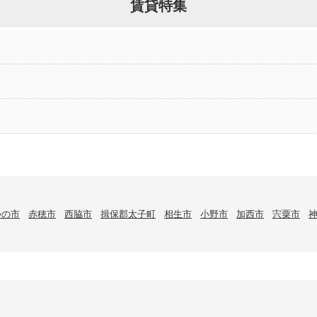
賃貸特集
つの市
赤穂市
西脇市
揖保郡太子町
相生市
小野市
加西市
宍粟市