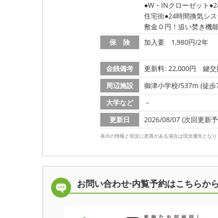
W・INクローゼット
住宅街
24時間換気シ
敷金０円！追い焚き機
保 険
加入要 1,980円/2年
金銭備考
更新料: 22,000円
鍵交換
周辺施設
御津小学校/537m (徒歩
大学など
－
更新日
2026/08/07 (次回更新予定
表示の情報と現況に差異がある場合は現況優先となり
お問い合わせ·内覧予約は
こちらか