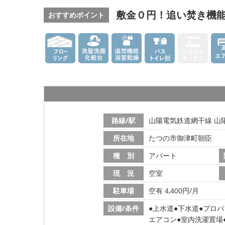
敷金０円！追い焚き機
おすすめポイント
路線/駅
山陽電気鉄道網干線 山陽
所在地
たつの市御津町朝臣
種 別
アパート
現 況
空室
駐車場
空有 4,400円/月
設備/条件
上水道
下水道
プロパ
エアコン
室内洗濯置場