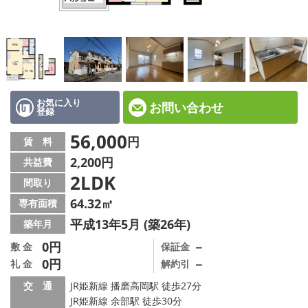
☆新築物件☆
☆インターネット無料物件☆
☆敷金·礼金0円物件☆
路線·駅から探す
お気に入り
お問い合わせ
登録
地域から探す
56,000
円
賃 料
2,200円
共益費
地図から探す
2LDK
間取り
スタッフ紹介
64.32㎡
専有面積
平成13年5月 (築26年)
築年月
スタッフ募集中
0円
－
敷 金
保証金
0円
－
礼 金
解約引
店舗情報·アクセス
交 通
JR姫新線 播磨高岡駅 徒歩27分
会社概要
JR姫新線 余部駅 徒歩30分