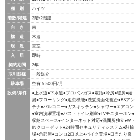
種 別
ハイツ
階数/階建
2階/2階建
向 き
南
構 造
木造
現 況
空室
入 居
即時
契約期間
2年
取引態様
一般媒介
駐車場
空有 5,500円/月
設備/条件
上水道
下水道
プロパンガス
電話
冷房
暖房
給
湯
フローリング
追焚機能
洗髪洗面化粧台
BSアン
テナ
バルコニー
ガスキッチン
シャワー
エアコン
室内洗濯置場
バス・トイレ別室
TVモニターホン
収納スペース
インターネット対応
洗面所独立
W・
INクローゼット
24時間セキュリティシステム
駐輪
場
角部屋
コンロ2口以上
バイク置場
日当たり良