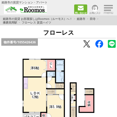
×
姫路市の賃貸マンション・アパート
問い合わせ
お気に入り
TOPページ
姫路市の賃貸 お部屋探しはRoomos（ルーモス）へ！
姫路市
田寺
播磨高岡駅
フローレス 賃貸ハイツ
ファミリー向けの部屋を探す
フローレス
物件番号/
1055426436
一人暮らし向けの部屋を探す
ペットと暮らせる部屋を探す
カップル向けの部屋を探す
敷金礼金0円の部屋を探す
都市ガス&オール電化の部屋を探す
ネット無料の部屋を探す