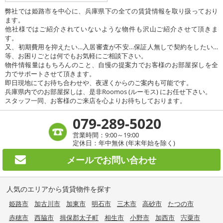
弊社では姫路市を中心に、兵庫県下の全ての賃貸情報を取り扱っており
ます。
他社様ではご紹介されていないような物件も沢山ご紹介させて頂きま
す。
又、初期費用を抑えたい…入居審査が不安…保証人無しで契約をしたい…
等、お困りごとは何でもお気軽にご相談下さい。
物件情報量はもちろんのこと、自慢の提案力でお客様のお部屋探しを全
力でサポートさせて頂きます。
即日現地にてお待ち合わせや、夜遅くからのご案内も可能です。
兵庫県内でのお部屋探しは、是非Roomos (ルーモス) にお任せ下さい。
スタッフ一同、お客様のご来店を心よりお待ちしております。
079-289-5020
営業時間：9:00～19:00
定休日：年中無休 (年末年始を除く)
メールで
お問い合わせ
人気のエリアから賃貸物件を探す
姫路市
加古川市
加東市
明石市
三木市
高砂市
たつの市
赤穂市
西脇市
揖保郡太子町
相生市
小野市
加西市
宍粟市