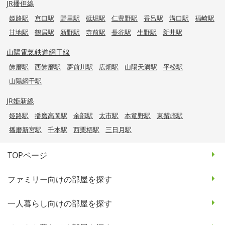
JR播但線
姫路駅
京口駅
野里駅
砥堀駅
仁豊野駅
香呂駅
溝口駅
福崎駅
甘地駅
鶴居駅
新野駅
寺前駅
長谷駅
生野駅
新井駅
山陽電気鉄道網干線
飾磨駅
西飾磨駅
夢前川駅
広畑駅
山陽天満駅
平松駅
山陽網干駅
JR姫新線
姫路駅
播磨高岡駅
余部駅
太市駅
本竜野駅
東觜崎駅
播磨新宮駅
千本駅
西栗栖駅
三日月駅
TOPページ
ファミリー向けの部屋を探す
一人暮らし向けの部屋を探す