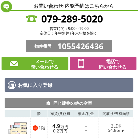
お問い合わせ·内覧予約は
こちらから
079-289-5020
営業時間：9:00～19:00
定休日：年中無休 (年末年始を除く)
1055426436
物件番号
メールで
電話で
問い合わせる
問い合わせる
お気に入り
登録
同じ建物の他の空室
階
家賃/
共益費
敷金/
礼金
間取り/
専有面積
4.9
－
2LDK
万円
1
階
－
54.86
0.2
m²
万円