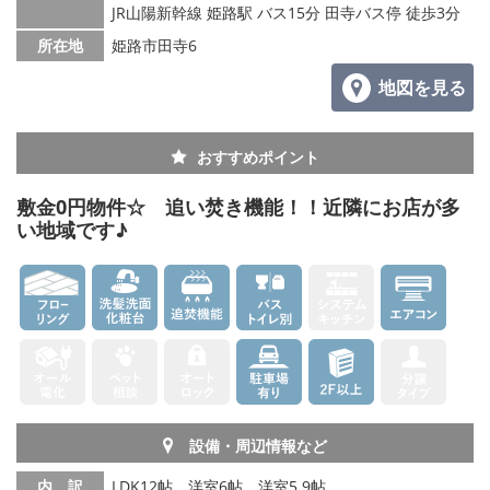
JR山陽新幹線 姫路駅 バス15分 田寺バス停 徒歩3分
メールでお問い合わせ
所在地
姫路市田寺6
地図を見る
おすすめポイント
敷金0円物件☆ 追い焚き機能！！近隣にお店が多
い地域です♪
設備・周辺情報など
内 訳
LDK12帖、洋室6帖、洋室5.9帖