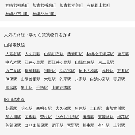
神崎郡福崎町
加古郡播磨町
加古郡稲美町
赤穂郡上郡町
神崎郡市川町
神崎郡神河町
人気の路線・駅から賃貸物件を探す
山陽電鉄線
大蔵谷駅
人丸前駅
山陽明石駅
西新町駅
林崎松江海岸駅
藤江駅
中八木駅
江井ヶ島駅
西江井ヶ島駅
山陽魚住駅
東二見駅
西二見駅
播磨町駅
別府駅
浜の宮駅
尾上の松駅
高砂駅
荒井駅
伊保駅
山陽曽根駅
大塩駅
的形駅
八家駅
白浜の宮駅
妻鹿駅
飾磨駅
亀山駅
手柄駅
山陽姫路駅
JR山陽本線
朝霧駅
明石駅
西明石駅
大久保駅
魚住駅
土山駅
東加古川駅
加古川駅
宝殿駅
曽根駅
ひめじ別所駅
御着駅
東姫路駅
姫路駅
英賀保駅
はりま勝原駅
網干駅
竜野駅
相生駅
有年駅
上郡駅