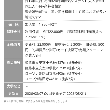
好
閑静な住宅街
24時間換気システム
2人入居可
保証人不要
高齢者相談
敷金0円物件☆ 追い焚き機能！！近隣にお店が多い
地域です♪
保 険
加入要 1,980円/2年
保証会社
利用必須 初回22.000円 月額保証料(月額家賃の
2.2%or5.5%)
金銭備考
更新料: 22,000円
鍵交換代: 3,300円
町会費: 500
円
初期費用分割可/カード決済可/定額クリーニン
グ費7万円
周辺施設
姫路市立安室小学校/437m (徒歩6分)
姫路市立安室中学校/535m (徒歩7分)
ローソン姫路田寺店/405m (徒歩6分)
コープ姫路田寺/481m (徒歩7分)
大学など
－
更新日
2026/08/07 (次回更新予定 2026/08/21)
表示の情報と現況に差異がある場合は現況優先となります。