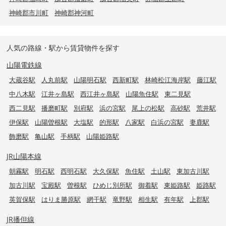
神崎郡市川町
神崎郡神河町
人気の路線・駅から賃貸物件を探す
山陽電鉄線
大蔵谷駅
人丸前駅
山陽明石駅
西新町駅
林崎松江海岸駅
藤江駅
中八木駅
江井ヶ島駅
西江井ヶ島駅
山陽魚住駅
東二見駅
西二見駅
播磨町駅
別府駅
浜の宮駅
尾上の松駅
高砂駅
荒井駅
伊保駅
山陽曽根駅
大塩駅
的形駅
八家駅
白浜の宮駅
妻鹿駅
飾磨駅
亀山駅
手柄駅
山陽姫路駅
JR山陽本線
朝霧駅
明石駅
西明石駅
大久保駅
魚住駅
土山駅
東加古川駅
加古川駅
宝殿駅
曽根駅
ひめじ別所駅
御着駅
東姫路駅
姫路駅
英賀保駅
はりま勝原駅
網干駅
竜野駅
相生駅
有年駅
上郡駅
JR播但線