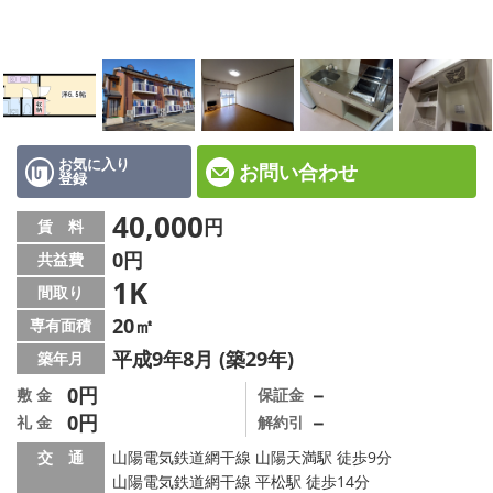
☆新築物件☆
☆インターネット無料物件☆
☆敷金·礼金0円物件☆
路線·駅から探す
お気に入り
お問い合わせ
登録
地域から探す
40,000
円
賃 料
0円
共益費
地図から探す
1K
間取り
スタッフ紹介
20㎡
専有面積
平成9年8月 (築29年)
築年月
スタッフ募集中
0円
－
敷 金
保証金
0円
－
礼 金
解約引
店舗情報·アクセス
交 通
山陽電気鉄道網干線 山陽天満駅 徒歩9分
会社概要
山陽電気鉄道網干線 平松駅 徒歩14分