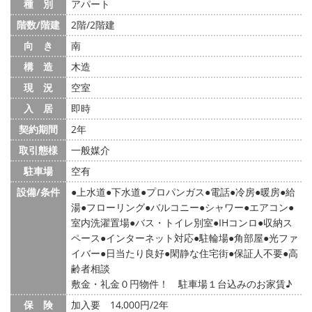
種 別
アパート
階数/階建
2階/2階建
向 き
南
構 造
木造
現 況
空室
入 居
即時
契約期間
2年
取引態様
一般媒介
駐車場
空有
設備/条件
上水道
下水道
プロパンガス
電話
冷房
暖房
給
湯
フローリング
バルコニー
シャワー
エアコン
室内洗濯置場
バス・トイレ別室
IHコンロ
収納ス
ペース
インターネット対応
駐輪場
角部屋
光ファ
イバー
日当たり良好
閑静な住宅街
保証人不要
高
齢者相談
敷金・礼金０円物件！ 駐車場１台込みのお家賃♪
保 険
加入要 14,000円/2年