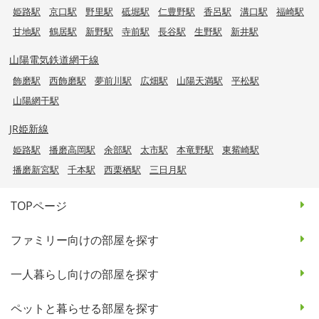
姫路駅
京口駅
野里駅
砥堀駅
仁豊野駅
香呂駅
溝口駅
福崎駅
甘地駅
鶴居駅
新野駅
寺前駅
長谷駅
生野駅
新井駅
山陽電気鉄道網干線
飾磨駅
西飾磨駅
夢前川駅
広畑駅
山陽天満駅
平松駅
山陽網干駅
JR姫新線
姫路駅
播磨高岡駅
余部駅
太市駅
本竜野駅
東觜崎駅
播磨新宮駅
千本駅
西栗栖駅
三日月駅
TOPページ
ファミリー向けの部屋を探す
一人暮らし向けの部屋を探す
ペットと暮らせる部屋を探す