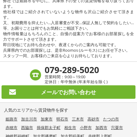
弊社では姫路市を中心に、兵庫県下の全ての賃貸情報を取り扱っており
ます。
他社様ではご紹介されていないような物件も沢山ご紹介させて頂きま
す。
又、初期費用を抑えたい…入居審査が不安…保証人無しで契約をしたい…
等、お困りごとは何でもお気軽にご相談下さい。
物件情報量はもちろんのこと、自慢の提案力でお客様のお部屋探しを全
力でサポートさせて頂きます。
即日現地にてお待ち合わせや、夜遅くからのご案内も可能です。
兵庫県内でのお部屋探しは、是非Roomos (ルーモス) にお任せ下さい。
スタッフ一同、お客様のご来店を心よりお待ちしております。
079-289-5020
営業時間：9:00～19:00
定休日：年中無休 (年末年始を除く)
メールで
お問い合わせ
人気のエリアから賃貸物件を探す
姫路市
加古川市
加東市
明石市
三木市
高砂市
たつの市
赤穂市
西脇市
揖保郡太子町
相生市
小野市
加西市
宍粟市
神崎郡福崎町
加古郡播磨町
加古郡稲美町
赤穂郡上郡町