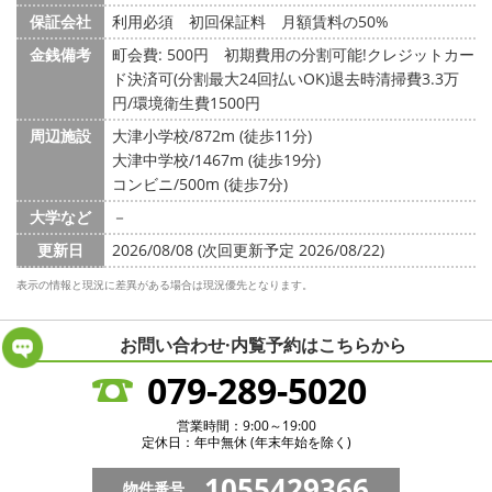
保証会社
利用必須 初回保証料 月額賃料の50%
金銭備考
町会費: 500円
初期費用の分割可能!クレジットカー
ド決済可(分割最大24回払いOK)退去時清掃費3.3万
円/環境衛生費1500円
周辺施設
大津小学校/872m (徒歩11分)
大津中学校/1467m (徒歩19分)
コンビニ/500m (徒歩7分)
大学など
－
更新日
2026/08/08 (次回更新予定 2026/08/22)
表示の情報と現況に差異がある場合は現況優先となります。
お問い合わせ·内覧予約は
こちらから
079-289-5020
営業時間：9:00～19:00
定休日：年中無休 (年末年始を除く)
1055429366
物件番号