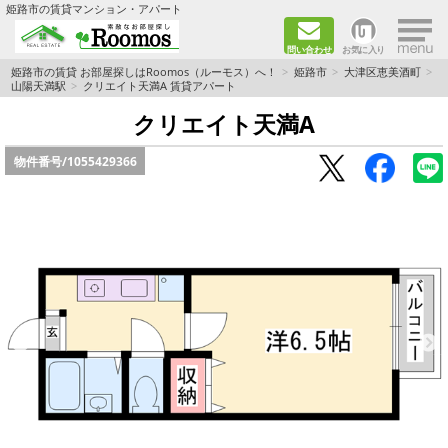
×
姫路市の賃貸マンション・アパート
問い合わせ
お気に入り
TOPページ
姫路市の賃貸 お部屋探しはRoomos（ルーモス）へ！
姫路市
大津区恵美酒町
山陽天満駅
クリエイト天満A 賃貸アパート
ファミリー向けの部屋を探す
クリエイト天満A
物件番号/
1055429366
一人暮らし向けの部屋を探す
ペットと暮らせる部屋を探す
カップル向けの部屋を探す
敷金礼金0円の部屋を探す
都市ガス&オール電化の部屋を探す
ネット無料の部屋を探す