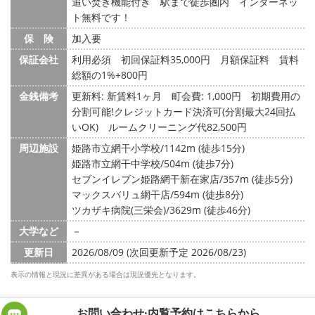
追い焚き機能付き 駅まで徒歩圏内 インターネッ
ト無料です！
保 険
加入要
保証会社
利用必須 初回保証料35,000円 月額保証料 賃料
総額の1%+800円
金銭備考
更新料: 新賃料1ヶ月
町会費: 1,000円
初期費用の
分割可能!クレジットカード決済可(分割最大24回払
いOK) ルームクリーニング代82,500円
周辺施設
姫路市立網干小学校/1142m (徒歩15分)
姫路市立網干中学校/504m (徒歩7分)
セブンイレブン姫路網干新在家店/357m (徒歩5分)
マックスバリュ網干店/594m (徒歩8分)
ツカザキ病院(三栄会)/3629m (徒歩46分)
大学など
－
更新日
2026/08/09 (次回更新予定 2026/08/23)
表示の情報と現況に差異がある場合は現況優先となります。
お問い合わせ·内覧予約は
こちらから