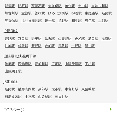
朝霧駅
明石駅
西明石駅
大久保駅
魚住駅
土山駅
東加古川駅
加古川駅
宝殿駅
曽根駅
ひめじ別所駅
御着駅
東姫路駅
姫路駅
英賀保駅
はりま勝原駅
網干駅
竜野駅
相生駅
有年駅
上郡駅
JR播但線
姫路駅
京口駅
野里駅
砥堀駅
仁豊野駅
香呂駅
溝口駅
福崎駅
甘地駅
鶴居駅
新野駅
寺前駅
長谷駅
生野駅
新井駅
山陽電気鉄道網干線
飾磨駅
西飾磨駅
夢前川駅
広畑駅
山陽天満駅
平松駅
山陽網干駅
JR姫新線
姫路駅
播磨高岡駅
余部駅
太市駅
本竜野駅
東觜崎駅
播磨新宮駅
千本駅
西栗栖駅
三日月駅
TOPページ