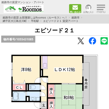
×
姫路市の賃貸マンション・アパート
問い合わせ
お気に入り
TOPページ
姫路市の賃貸 お部屋探しはRoomos（ルーモス）へ！
姫路市
網干区大江島古川町
平松駅
エピソード２１ 賃貸アパート
ファミリー向けの部屋を探す
エピソード２１
物件番号/
1055431085
一人暮らし向けの部屋を探す
ペットと暮らせる部屋を探す
カップル向けの部屋を探す
敷金礼金0円の部屋を探す
都市ガス&オール電化の部屋を探す
ネット無料の部屋を探す