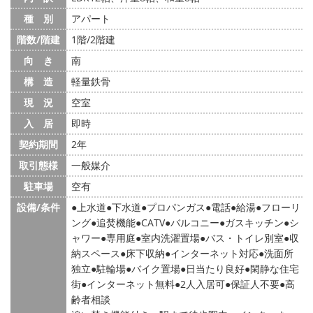
種 別
アパート
階数/階建
1階/2階建
向 き
南
構 造
軽量鉄骨
現 況
空室
入 居
即時
契約期間
2年
取引態様
一般媒介
駐車場
空有
設備/条件
上水道
下水道
プロパンガス
電話
給湯
フローリ
ング
追焚機能
CATV
バルコニー
ガスキッチン
シ
ャワー
専用庭
室内洗濯置場
バス・トイレ別室
収
納スペース
床下収納
インターネット対応
洗面所
独立
駐輪場
バイク置場
日当たり良好
閑静な住宅
街
インターネット無料
2人入居可
保証人不要
高
齢者相談