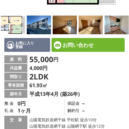
☆新築物件☆
☆インターネット無料物件☆
☆敷金·礼金0円物件☆
路線·駅から探す
お気に入り
お問い合わせ
登録
地域から探す
55,000
円
賃 料
4,000円
共益費
地図から探す
2LDK
間取り
スタッフ紹介
61.93㎡
専有面積
平成13年4月 (築26年)
築年月
スタッフ募集中
0円
－
敷 金
保証金
1ヶ月
－
礼 金
解約引
店舗情報·アクセス
交 通
山陽電気鉄道網干線 平松駅 徒歩10分
会社概要
山陽電気鉄道網干線 山陽網干駅 徒歩12分