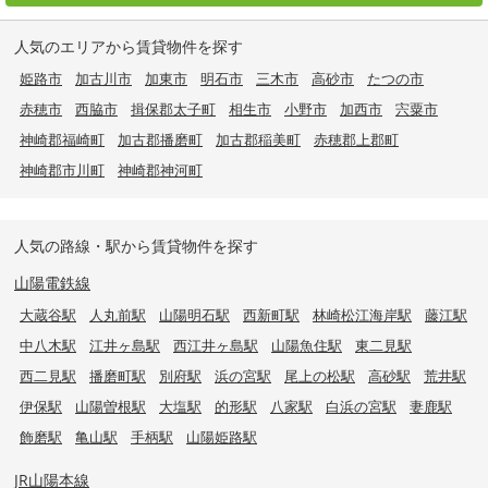
人気のエリアから賃貸物件を探す
姫路市
加古川市
加東市
明石市
三木市
高砂市
たつの市
赤穂市
西脇市
揖保郡太子町
相生市
小野市
加西市
宍粟市
神崎郡福崎町
加古郡播磨町
加古郡稲美町
赤穂郡上郡町
神崎郡市川町
神崎郡神河町
人気の路線・駅から賃貸物件を探す
山陽電鉄線
大蔵谷駅
人丸前駅
山陽明石駅
西新町駅
林崎松江海岸駅
藤江駅
中八木駅
江井ヶ島駅
西江井ヶ島駅
山陽魚住駅
東二見駅
西二見駅
播磨町駅
別府駅
浜の宮駅
尾上の松駅
高砂駅
荒井駅
伊保駅
山陽曽根駅
大塩駅
的形駅
八家駅
白浜の宮駅
妻鹿駅
飾磨駅
亀山駅
手柄駅
山陽姫路駅
JR山陽本線