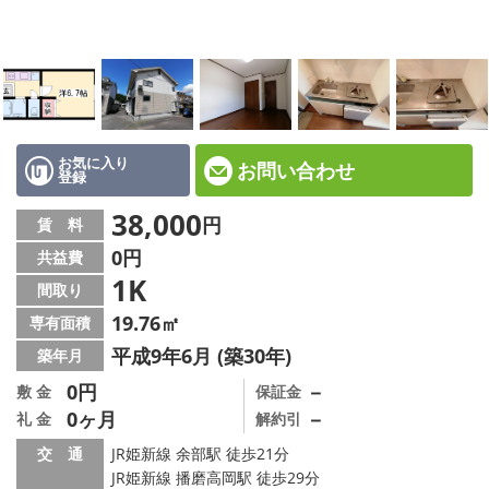
☆新築物件☆
☆インターネット無料物件☆
☆敷金·礼金0円物件☆
路線·駅から探す
お気に入り
お問い合わせ
登録
地域から探す
38,000
円
賃 料
0円
共益費
地図から探す
1K
間取り
スタッフ紹介
19.76㎡
専有面積
平成9年6月 (築30年)
築年月
スタッフ募集中
0円
－
敷 金
保証金
0ヶ月
－
礼 金
解約引
店舗情報·アクセス
交 通
JR姫新線 余部駅 徒歩21分
会社概要
JR姫新線 播磨高岡駅 徒歩29分