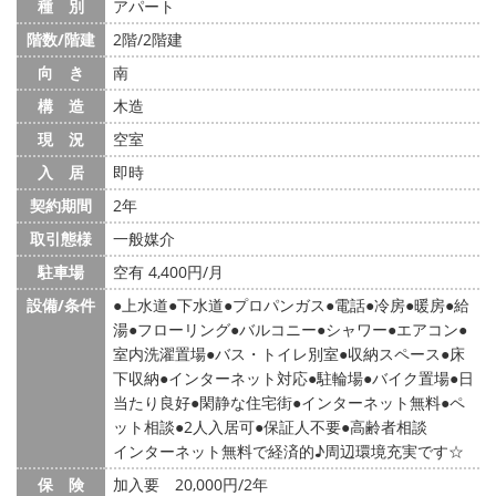
種 別
アパート
階数/階建
2階/2階建
向 き
南
構 造
木造
現 況
空室
入 居
即時
契約期間
2年
取引態様
一般媒介
駐車場
空有 4,400円/月
設備/条件
上水道
下水道
プロパンガス
電話
冷房
暖房
給
湯
フローリング
バルコニー
シャワー
エアコン
室内洗濯置場
バス・トイレ別室
収納スペース
床
下収納
インターネット対応
駐輪場
バイク置場
日
当たり良好
閑静な住宅街
インターネット無料
ペ
ット相談
2人入居可
保証人不要
高齢者相談
インターネット無料で経済的♪周辺環境充実です☆
保 険
加入要 20,000円/2年