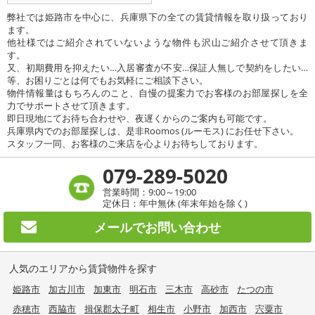
弊社では姫路市を中心に、兵庫県下の全ての賃貸情報を取り扱っており
ます。
他社様ではご紹介されていないような物件も沢山ご紹介させて頂きま
す。
又、初期費用を抑えたい…入居審査が不安…保証人無しで契約をしたい…
等、お困りごとは何でもお気軽にご相談下さい。
物件情報量はもちろんのこと、自慢の提案力でお客様のお部屋探しを全
力でサポートさせて頂きます。
即日現地にてお待ち合わせや、夜遅くからのご案内も可能です。
兵庫県内でのお部屋探しは、是非Roomos (ルーモス) にお任せ下さい。
スタッフ一同、お客様のご来店を心よりお待ちしております。
079-289-5020
営業時間：9:00～19:00
定休日：年中無休 (年末年始を除く)
メールで
お問い合わせ
人気のエリアから賃貸物件を探す
姫路市
加古川市
加東市
明石市
三木市
高砂市
たつの市
赤穂市
西脇市
揖保郡太子町
相生市
小野市
加西市
宍粟市