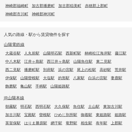
神崎郡福崎町
加古郡播磨町
加古郡稲美町
赤穂郡上郡町
神崎郡市川町
神崎郡神河町
人気の路線・駅から賃貸物件を探す
山陽電鉄線
大蔵谷駅
人丸前駅
山陽明石駅
西新町駅
林崎松江海岸駅
藤江駅
中八木駅
江井ヶ島駅
西江井ヶ島駅
山陽魚住駅
東二見駅
西二見駅
播磨町駅
別府駅
浜の宮駅
尾上の松駅
高砂駅
荒井駅
伊保駅
山陽曽根駅
大塩駅
的形駅
八家駅
白浜の宮駅
妻鹿駅
飾磨駅
亀山駅
手柄駅
山陽姫路駅
JR山陽本線
朝霧駅
明石駅
西明石駅
大久保駅
魚住駅
土山駅
東加古川駅
加古川駅
宝殿駅
曽根駅
ひめじ別所駅
御着駅
東姫路駅
姫路駅
英賀保駅
はりま勝原駅
網干駅
竜野駅
相生駅
有年駅
上郡駅