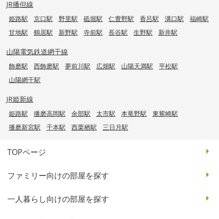
JR播但線
姫路駅
京口駅
野里駅
砥堀駅
仁豊野駅
香呂駅
溝口駅
福崎駅
甘地駅
鶴居駅
新野駅
寺前駅
長谷駅
生野駅
新井駅
山陽電気鉄道網干線
飾磨駅
西飾磨駅
夢前川駅
広畑駅
山陽天満駅
平松駅
山陽網干駅
JR姫新線
姫路駅
播磨高岡駅
余部駅
太市駅
本竜野駅
東觜崎駅
播磨新宮駅
千本駅
西栗栖駅
三日月駅
TOPページ
ファミリー向けの部屋を探す
一人暮らし向けの部屋を探す