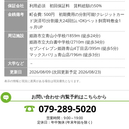
保証会社
利用必須 初回保証料 賃料総額の50%
金銭備考
町会費: 500円
初期費用の分割可能!クレジットカー
ド決済可(分割最大24回払いOK)ペット飼育時敷金1
ヶ月UP
周辺施設
姫路市立青山小学校/1859m (徒歩24分)
姫路市立大白書中学校/2710m (徒歩34分)
セブンイレブン姫路青山4丁目店/395m (徒歩5分)
マックスバリュ青山店/196m (徒歩3分)
大学など
－
更新日
2026/08/09 (次回更新予定 2026/08/23)
表示の情報と現況に差異がある場合は現況優先となります。
お問い合わせ·内覧予約は
こちらから
079-289-5020
営業時間：9:00～19:00
定休日：年中無休 (年末年始を除く)