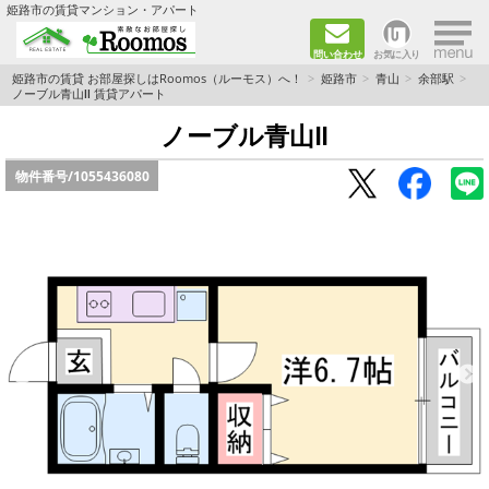
×
姫路市の賃貸マンション・アパート
問い合わせ
お気に入り
TOPページ
姫路市の賃貸 お部屋探しはRoomos（ルーモス）へ！
姫路市
青山
余部駅
ノーブル青山Ⅱ 賃貸アパート
ファミリー向けの部屋を探す
ノーブル青山Ⅱ
物件番号/
1055436080
一人暮らし向けの部屋を探す
ペットと暮らせる部屋を探す
カップル向けの部屋を探す
敷金礼金0円の部屋を探す
都市ガス&オール電化の部屋を探す
ネット無料の部屋を探す