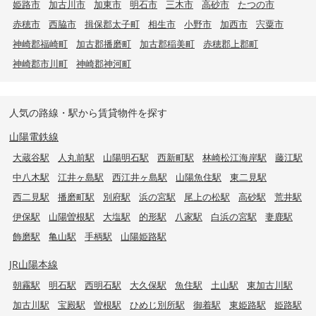
姫路市
加古川市
加東市
明石市
三木市
高砂市
たつの市
赤穂市
西脇市
揖保郡太子町
相生市
小野市
加西市
宍粟市
神崎郡福崎町
加古郡播磨町
加古郡稲美町
赤穂郡上郡町
神崎郡市川町
神崎郡神河町
人気の路線・駅から賃貸物件を探す
山陽電鉄線
大蔵谷駅
人丸前駅
山陽明石駅
西新町駅
林崎松江海岸駅
藤江駅
中八木駅
江井ヶ島駅
西江井ヶ島駅
山陽魚住駅
東二見駅
西二見駅
播磨町駅
別府駅
浜の宮駅
尾上の松駅
高砂駅
荒井駅
伊保駅
山陽曽根駅
大塩駅
的形駅
八家駅
白浜の宮駅
妻鹿駅
飾磨駅
亀山駅
手柄駅
山陽姫路駅
JR山陽本線
朝霧駅
明石駅
西明石駅
大久保駅
魚住駅
土山駅
東加古川駅
加古川駅
宝殿駅
曽根駅
ひめじ別所駅
御着駅
東姫路駅
姫路駅