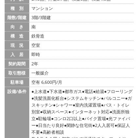
種 別
マンション
階数/階建
3階/3階建
向 き
南
構 造
鉄骨造
現 況
空室
入 居
即時
契約期間
2年
取引態様
一般媒介
駐車場
空有 6,600円/月
設備/条件
上水道
下水道
都市ガス
電話
給湯
フローリング
洗髪洗面化粧台
システムキッチン
バルコニー
ガ
スキッチン
シャワー
室内洗濯置場
バス・トイレ
別室
収納スペース
インターネット対応
洗面所独
立
駐輪場
コンロ2口以上
バイク置場
光ファイバ
ー
日当たり良好
閑静な住宅街
2人入居可
保証人
不要
高齢者相談