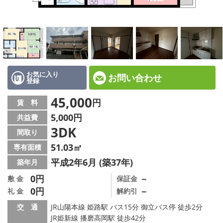
☆新築物件☆
☆インターネット無料物件☆
☆敷金·礼金0円物件☆
路線·駅から探す
お気に入り
お問い合わせ
登録
地域から探す
45,000
円
賃 料
5,000円
共益費
地図から探す
3DK
間取り
スタッフ紹介
51.03㎡
専有面積
平成2年6月 (築37年)
築年月
スタッフ募集中
0円
－
敷 金
保証金
0円
－
礼 金
解約引
店舗情報·アクセス
交 通
JR山陽本線 姫路駅 バス15分 御立バス停 徒歩2分
会社概要
JR姫新線 播磨高岡駅 徒歩42分