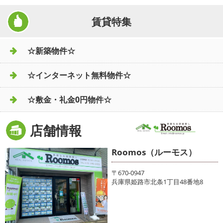
賃貸特集
☆新築物件☆
☆インターネット無料物件☆
☆敷金・礼金0円物件☆
店舗情報
Roomos（ルーモス）
〒670-0947
兵庫県姫路市北条1丁目48番地8