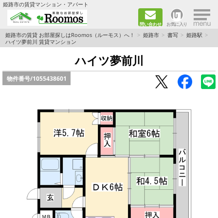
×
姫路市の賃貸マンション・アパート
問い合わせ
お気に入り
TOPページ
姫路市の賃貸 お部屋探しはRoomos（ルーモス）へ！
姫路市
書写
姫路駅
ハイツ夢前川 賃貸マンション
ファミリー向けの部屋を探す
ハイツ夢前川
物件番号/
1055438601
一人暮らし向けの部屋を探す
ペットと暮らせる部屋を探す
カップル向けの部屋を探す
敷金礼金0円の部屋を探す
都市ガス&オール電化の部屋を探す
ネット無料の部屋を探す