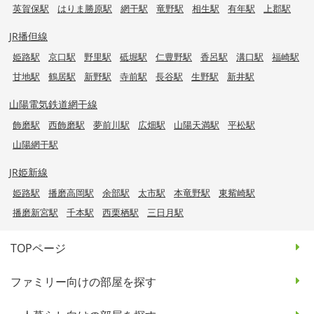
英賀保駅
はりま勝原駅
網干駅
竜野駅
相生駅
有年駅
上郡駅
JR播但線
姫路駅
京口駅
野里駅
砥堀駅
仁豊野駅
香呂駅
溝口駅
福崎駅
甘地駅
鶴居駅
新野駅
寺前駅
長谷駅
生野駅
新井駅
山陽電気鉄道網干線
飾磨駅
西飾磨駅
夢前川駅
広畑駅
山陽天満駅
平松駅
山陽網干駅
JR姫新線
姫路駅
播磨高岡駅
余部駅
太市駅
本竜野駅
東觜崎駅
播磨新宮駅
千本駅
西栗栖駅
三日月駅
TOPページ
ファミリー向けの部屋を探す