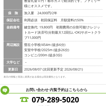
敷金礼金０円！都市ガスで経済的です。ファミリー
様にオススメです。
保 険
加入要 24,000円/2年
保証会社
利用必須 初回保証料 月額賃料の50%
金銭備考
鍵交換代: 19,800円
初期費用の分割可能!クレジッ
トカード決済可(分割最大12回払いOK)サポートクラ
ブ11,000円
周辺施設
曽左小学校/454m (徒歩6分)
安室中学校/2025m (徒歩26分)
コンビニ/200m (徒歩3分)
大学など
－
更新日
2026/08/07 (次回更新予定 2026/08/21)
表示の情報と現況に差異がある場合は現況優先となります。
お問い合わせ·内覧予約は
こちらから
079-289-5020