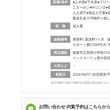
設備/条件
上水道
下水道
プロパ
ニターホン
IHコンロ
人入居可
保証人不要
敷金礼金０円物件☆嬉
保 険
加入要
金銭備考
更新料: 新賃料1ヶ月
鍵
サポート費2,500円/月 
周辺施設
姫路市立高岡小学校/528
マックスバリュ西今宿店/6
大学など
－
更新日
2026/08/07 (次回更新予定
表示の情報と現況に差異がある場合は現況優先となり
お問い合わせ·内覧予約は
こちらか