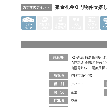
敷金礼金０円物件☆嬉
おすすめポイント
路線/駅
JR姫新線 播磨高岡駅 徒
JR姫新線 余部駅 徒歩4
山陽電鉄線 山陽姫路駅 
所在地
姫路市西今宿3
種 別
アパート
現 況
空室
駐車場
空無