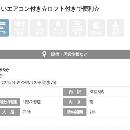
しいエアコン付き☆ロフト付きで便利☆
設備・周辺情報など
歩8分
4分
バス13分 西今宿バス停 徒歩7分
内 訳
洋室6帖
階数/階建
1階/2階建
向 き
南
入 居
即時
契約期間
2年