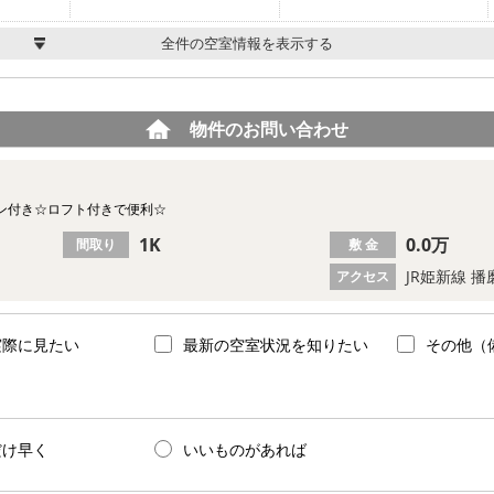
全件の空室情報を表示する
物件のお問い合わせ
ン付き☆ロフト付きで便利☆
1K
0.0万
間取り
敷 金
JR姫新線 
アクセス
実際に見たい
最新の空室状況を知りたい
その他（
だけ早く
いいものがあれば