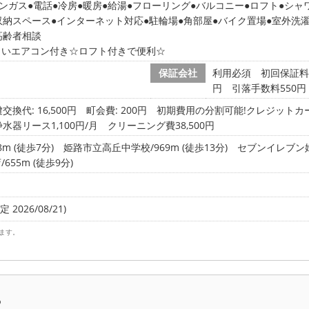
ンガス
電話
冷房
暖房
給湯
フローリング
バルコニー
ロフト
シャ
収納スペース
インターネット対応
駐輪場
角部屋
バイク置場
室外洗
高齢者相談
しいエアコン付き☆ロフト付きで便利☆
保証会社
利用必須 初回保証料/
円 引落手数料550円
交換代: 16,500円
町会費: 200円
初期費用の分割可能!クレジットカー
浄水器リース1,100円/月 クリーニング費38,500円
m (徒歩7分)
姫路市立高丘中学校/969m (徒歩13分)
セブンイレブン姫路
55m (徒歩9分)
 2026/08/21)
ます。
ら