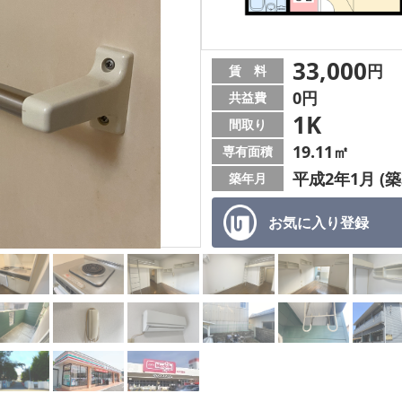
33,000
円
賃 料
0円
共益費
1K
間取り
19.11㎡
専有面積
平成2年1月 (築
築年月
お気に入り
登録