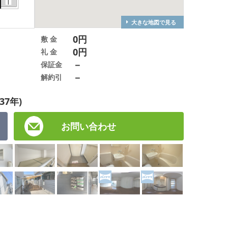
大きな地図で見る
0円
敷 金
0円
礼 金
－
保証金
－
解約引
37年)
お問い合わせ