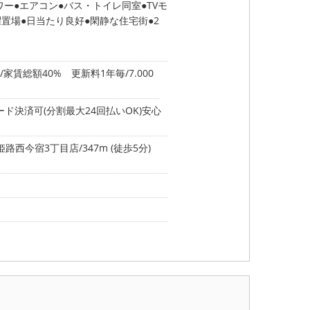
ワー
エアコン
バス・トイレ同室
TVモ
濯置場
日当たり良好
閑静な住宅街
2
家賃総額40% 更新料1年毎/7.000
ド決済可(分割最大24回払いOK)安心
西今宿3丁目店/347m (徒歩5分)