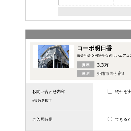
コーポ明日香
敷金礼金０円物件☆嬉しいエアコ
3.3万
賃 料
姫路市西今宿3
住 所
お問い合わせ内容
物件を
※複数選択可
ご入居時期
できる