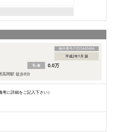
物件番号/
1055440486
平成2年1月 築
0.0万
礼 金
播磨高岡駅 徒歩8分
備考に詳細をご記入下さい）