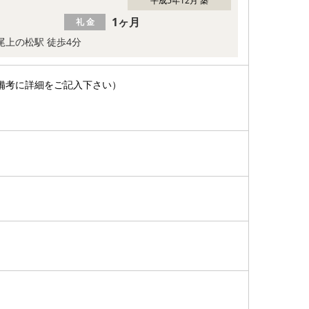
平成5年12月 築
1ヶ月
礼 金
尾上の松駅 徒歩4分
備考に詳細をご記入下さい）