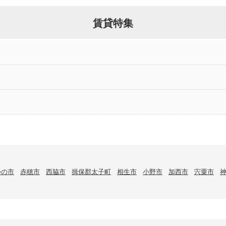
賃貸特集
つの市
赤穂市
西脇市
揖保郡太子町
相生市
小野市
加西市
宍粟市