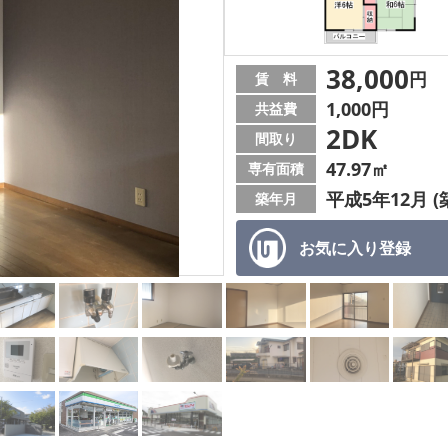
38,000
円
賃 料
1,000円
共益費
2DK
間取り
47.97㎡
専有面積
平成5年12月 (
築年月
お気に入り
登録