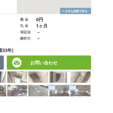
大きな地図で見る
0円
敷 金
1ヶ月
礼 金
－
保証金
－
解約引
築33年)
お問い合わせ