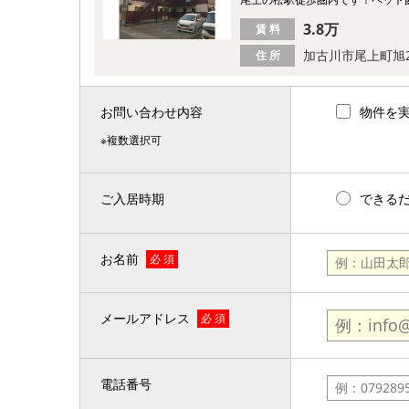
3.8万
賃 料
加古川市尾上町旭
住 所
お問い合わせ内容
物件を
※複数選択可
ご入居時期
できる
お名前
必 須
メールアドレス
必 須
電話番号