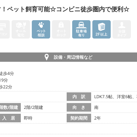
す！ペット飼育可能☆コンビニ徒歩圏内で便利☆
設備・周辺情報など
徒歩4分
19分
歩22分
内 訳
LDK7.5帖、洋室6帖
階数/階建
2階/2階建
向 き
南
入 居
即時
契約期間
2年