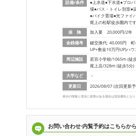
設備/条件
上水道
下水道
プロパ
場
バス・トイレ別室
バイク置場
光ファイ
尾上の松駅徒歩圏内で
保 険
加入要 20,000円/2年
金銭備考
鍵交換代: 40,000円
町
UP+敷金10万円UP)
周辺施設
若宮小学校/1065m (徒歩
尾上店/328m (徒歩5分)
大学など
－
更新日
2026/08/07 (次回更新予定
表示の情報と現況に差異がある場合は現況優先となり
お問い合わせ·内覧予約は
こちらか