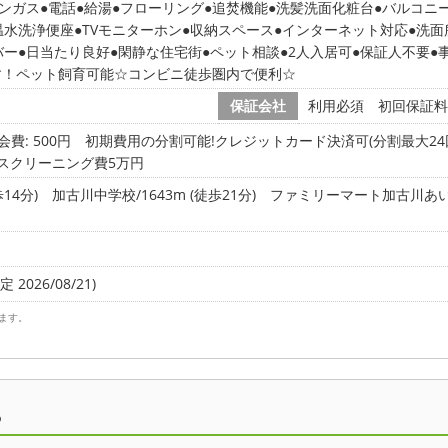
ンガス
電話
給湯
フローリング
追焚機能
洗髪洗面化粧台
バルコニ
温水洗浄便座
TVモニターホン
収納スペース
インターネット対応
洗面
バー
日当たり良好
閑静な住宅街
ペット相談
2人入居可
保証人不要
す！ペット飼育可能☆コンビニ徒歩圏内で便利☆
保証会社
利用必須 初回保証料
会費: 500円
初期費用の分割可能!クレジットカード決済可(分割最大24
ハウスクリーニング費5万円
14分)
加古川中学校/1643m (徒歩21分)
ファミリーマート加古川あいおい
 2026/08/21)
ます。
ら