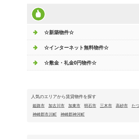
☆新築物件☆
☆インターネット無料物件☆
☆敷金・礼金0円物件☆
人気のエリアから賃貸物件を探す
姫路市
加古川市
加東市
明石市
三木市
高砂市
た
神崎郡市川町
神崎郡神河町