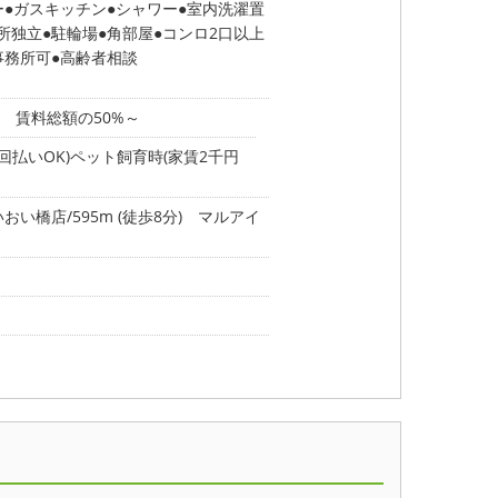
ー
ガスキッチン
シャワー
室内洗濯置
所独立
駐輪場
角部屋
コンロ2口以上
事務所可
高齢者相談
 賃料総額の50%～
回払いOK)ペット飼育時(家賃2千円
橋店/595m (徒歩8分)
マルアイ