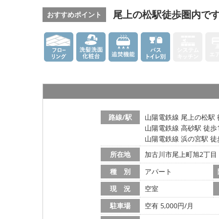
尾上の松駅徒歩圏内で
おすすめポイント
路線/駅
山陽電鉄線 尾上の松駅 
山陽電鉄線 高砂駅 徒歩
山陽電鉄線 浜の宮駅 徒
所在地
加古川市尾上町旭2丁目
種 別
アパート
現 況
空室
駐車場
空有 5,000円/月