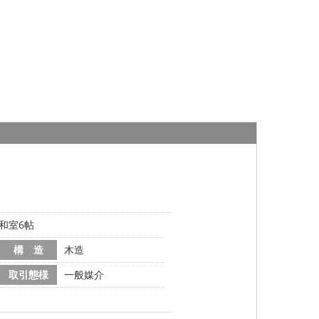
、和室6帖
構 造
木造
取引態様
一般媒介