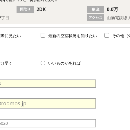
2DK
0.0万
間取り
敷 金
2丁目
山陽電鉄線 
アクセス
実際に見たい
最新の空室状況を知りたい
その他（
だけ早く
いいものがあれば