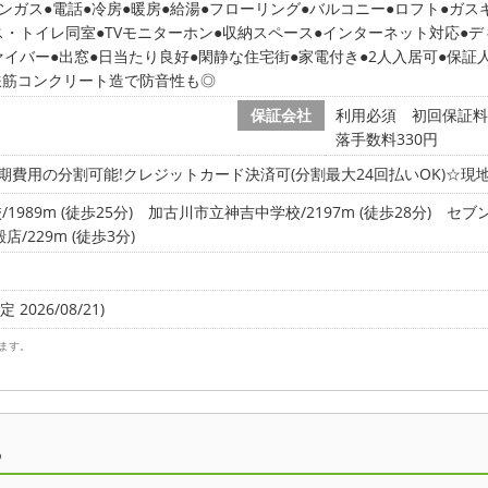
ンガス
電話
冷房
暖房
給湯
フローリング
バルコニー
ロフト
ガス
ス・トイレ同室
TVモニターホン
収納スペース
インターネット対応
デ
ァイバー
出窓
日当たり良好
閑静な住宅街
家電付き
2人入居可
保証
鉄筋コンクリート造で防音性も◎
保証会社
利用必須 初回保証料
落手数料330円
期費用の分割可能!クレジットカード決済可(分割最大24回払いOK)☆現
989m (徒歩25分)
加古川市立神吉中学校/2197m (徒歩28分)
セブン
/229m (徒歩3分)
 2026/08/21)
ます。
ら