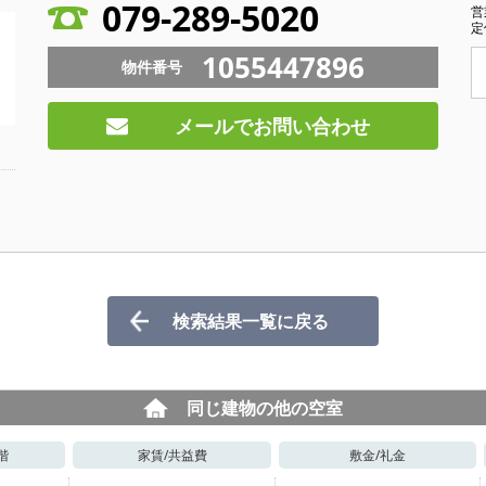
079-289-5020
営
定
1055447896
物件番号
メールでお問い合わせ
検索結果一覧に戻る
同じ建物の他の空室
階
家賃/
共益費
敷金/
礼金