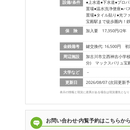
設備/条件
上水道
下水道
プロパ
置場
温水洗浄便座
バ
置場
タイル貼り
光フ
宝殿駅まで徒歩圏内！
保 険
加入要 17,350円/2年
金銭備考
鍵交換代: 16,500円
初
周辺施設
加古川市立西神吉小学校/1
分)
マックスバリュ宝殿店
大学など
－
更新日
2026/08/07 (次回更新予定
表示の情報と現況に差異がある場合は現況優先となり
お問い合わせ·内覧予約は
こちらか