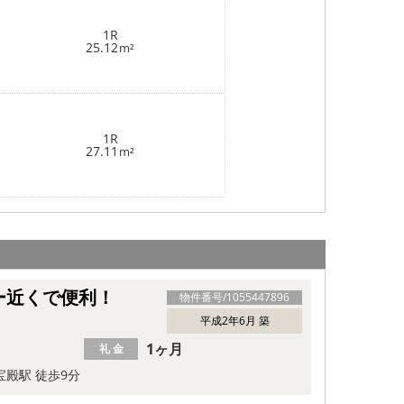
1R
25.12
m²
1R
27.11
m²
ー近くで便利！
物件番号/
1055447896
平成2年6月 築
1ヶ月
礼 金
宝殿駅 徒歩9分