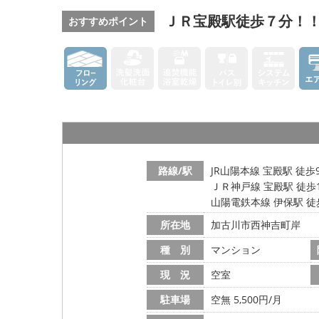
ＪＲ宝殿駅徒歩７分！
おすすめポイント
路線/駅
JR山陽本線 宝殿駅 徒歩
ＪＲ神戸線 宝殿駅 徒歩
山陽電鉄本線 伊保駅 徒
所在地
加古川市西神吉町岸
種 別
マンション
現 況
空室
駐車場
空無 5,500円/月