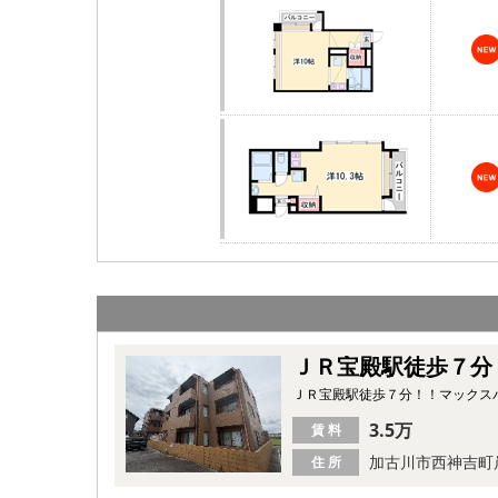
ＪＲ宝殿駅徒歩７分
ＪＲ宝殿駅徒歩７分！！マックス
3.5万
賃 料
加古川市西神吉町
住 所