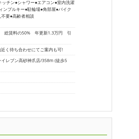
キッチン
シャワー
エアコン
室内洗濯
ィンプルキー
駐輪場
角部屋
バイク
人不要
高齢者相談
 総賃料の50% 年更新1.3万円 引
地近く待ち合わせにてご案内も可!
イレブン高砂神爪店/358m (徒歩5