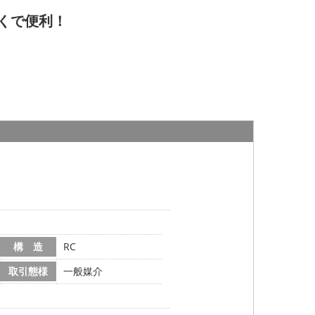
くで便利！
構 造
RC
取引態様
一般媒介