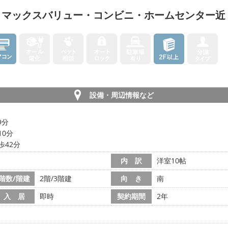
！マックスバリュー・コンビニ・ホームセンター近
設備・周辺情報など
9分
10分
歩42分
内 訳
洋室10帖
階数/階建
2階/3階建
向 き
南
入 居
即時
契約期間
2年