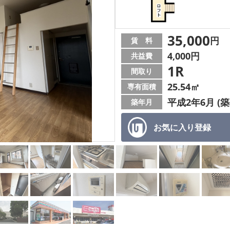
35,000
円
賃 料
4,000円
共益費
1R
間取り
25.54㎡
専有面積
平成2年6月 (築
築年月
お気に入り
登録