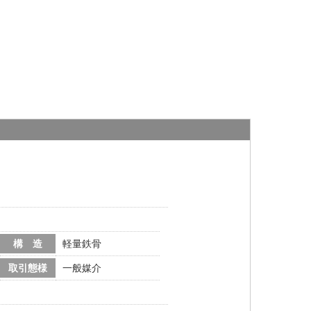
構 造
軽量鉄骨
取引態様
一般媒介