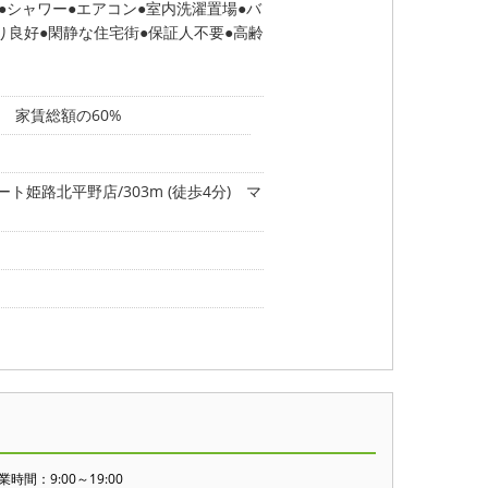
シャワー
エアコン
室内洗濯置場
バ
り良好
閑静な住宅街
保証人不要
高齢
 家賃総額の60%
ト姫路北平野店/303m (徒歩4分)
マ
業時間：9:00～19:00