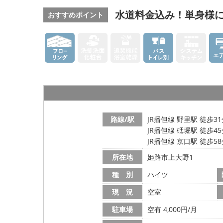
水道料金込み！単身様
おすすめポイント
路線/駅
JR播但線 野里駅 徒歩3
JR播但線 砥堀駅 徒歩4
JR播但線 京口駅 徒歩5
所在地
姫路市上大野1
種 別
ハイツ
現 況
空室
駐車場
空有 4,000円/月