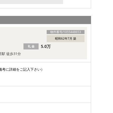
！
物件番号/
1055448653
昭和62年7月 築
5.0万
礼 金
里駅 徒歩31分
備考に詳細をご記入下さい）