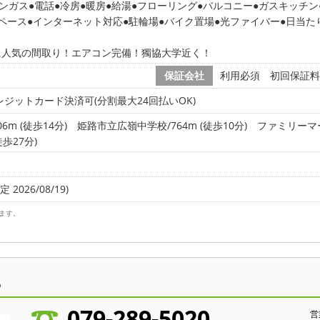
ンガス
電話
冷房
暖房
給湯
フローリング
バルコニー
ガスキッチン
ペース
インターネット対応
駐輪場
バイク置場
光ファイバー
日当た
に人気の間取り！エアコン完備！獨協大学近く！
保証会社
利用必須 初回保証料
ジットカード決済可(分割最大24回払いOK)
m (徒歩14分)
姫路市立広嶺中学校/764m (徒歩10分)
ファミリーマー
徒歩27分)
 2026/08/19)
ます。
ら
079-289-5020
営