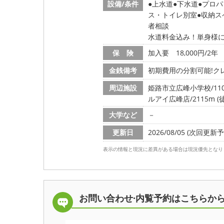
設備/条件
上水道
下水道
プロパ
ス・トイレ別室
収納ス
者相談
水道料金込み！単身様
保 険
加入要 18,000円/2年
金銭備考
初期費用の分割可能!クレ
周辺施設
姫路市立広峰小学校/1106
ルアイ広峰店/2115m (
大学など
－
更新日
2026/08/05 (次回更新予定
表示の情報と現況に差異がある場合は現況優先となり
お問い合わせ·内覧予約は
こちらか