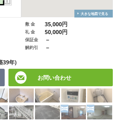
大きな地図で見る
35,000円
敷 金
50,000円
礼 金
－
保証金
－
解約引
築39年)
お問い合わせ