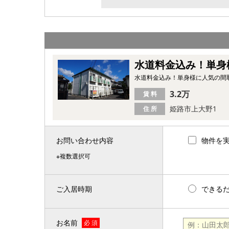
水道料金込み！単身
水道料金込み！単身様に人気の間
3.2万
賃 料
姫路市上大野1
住 所
お問い合わせ内容
物件を
※複数選択可
ご入居時期
できる
お名前
必 須