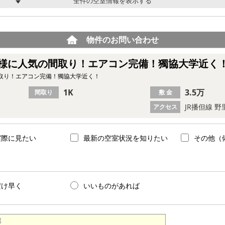
全件の空室情報を表示する
物件のお問い合わせ
様に人気の間取り！エアコン完備！獨協大学近く
取り！エアコン完備！獨協大学近く！
1K
3.5万
間取り
敷 金
JR播但線 野
アクセス
実際に見たい
最新の空室状況を知りたい
その他（
だけ早く
いいものがあれば