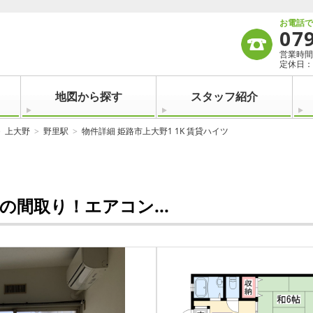
お電話
07
営業時間：
定休日：
地図から探す
スタッフ紹介
上大野
野里駅
物件詳細 姫路市上大野1 1K 賃貸ハイツ
間取り！エアコン...