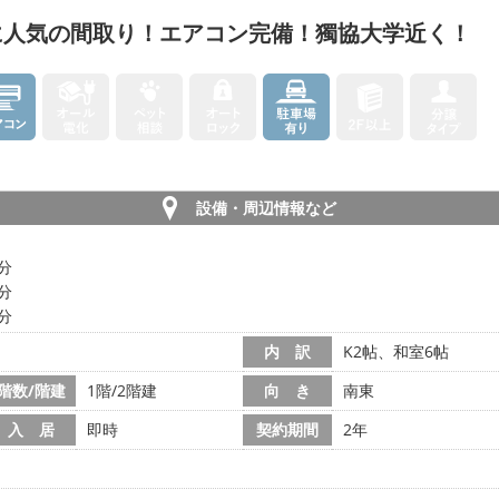
に人気の間取り！エアコン完備！獨協大学近く！
設備・周辺情報など
1分
5分
8分
内 訳
K2帖、和室6帖
階数/階建
1階/2階建
向 き
南東
入 居
即時
契約期間
2年