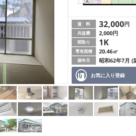
32,000
円
賃 料
2,000円
共益費
1K
間取り
20.46㎡
専有面積
昭和62年7月 (
築年月
お気に入り
登録