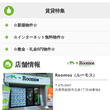
賃貸特集
☆新築物件☆
☆インターネット無料物件☆
☆敷金・礼金0円物件☆
店舗情報
Roomos（ルーモス）
〒670-0947
兵庫県姫路市北条1丁目48番地8