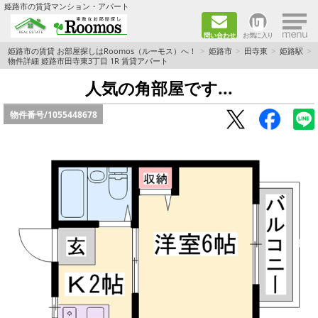
×
姫路市の賃貸マンション・アパート
問い合わせ
お気に入り
TOPページ
姫路市の賃貸 お部屋探しはRoomos（ルーモス）へ！
姫路市
田寺東
姫路駅
物件詳細 姫路市田寺東3丁目 1R 賃貸アパート
ファミリー向けの部屋を探す
人気の角部屋です...
物件番号/
1055448678
一人暮らし向けの部屋を探す
ペットと暮らせる部屋を探す
カップル向けの部屋を探す
敷金礼金0円の部屋を探す
都市ガス&オール電化の部屋を探す
ネット無料の部屋を探す