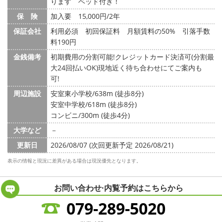
ります ベッド付き！
保 険
加入要 15,000円/2年
保証会社
利用必須 初回保証料 月額賃料の50% 引落手数
料190円
金銭備考
初期費用の分割可能!クレジットカード決済可(分割最
大24回払いOK)現地近く待ち合わせにてご案内も
可!
周辺施設
安室東小学校/638m (徒歩8分)
安室中学校/618m (徒歩8分)
コンビニ/300m (徒歩4分)
大学など
－
更新日
2026/08/07 (次回更新予定 2026/08/21)
表示の情報と現況に差異がある場合は現況優先となります。
お問い合わせ·内覧予約は
こちらから
079-289-5020