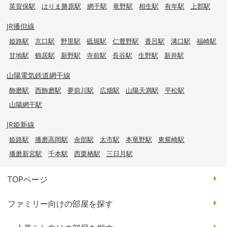
英賀保駅
はりま勝原駅
網干駅
竜野駅
相生駅
有年駅
上郡駅
JR播但線
姫路駅
京口駅
野里駅
砥堀駅
仁豊野駅
香呂駅
溝口駅
福崎駅
甘地駅
鶴居駅
新野駅
寺前駅
長谷駅
生野駅
新井駅
山陽電気鉄道網干線
飾磨駅
西飾磨駅
夢前川駅
広畑駅
山陽天満駅
平松駅
山陽網干駅
JR姫新線
姫路駅
播磨高岡駅
余部駅
太市駅
本竜野駅
東觜崎駅
播磨新宮駅
千本駅
西栗栖駅
三日月駅
TOPページ
ファミリー向けの部屋を探す