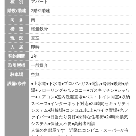
種 別
アパート
階数/階建
2階/2階建
向 き
南
構 造
軽量鉄骨
現 況
空室
入 居
即時
契約期間
2年
取引態様
一般媒介
駐車場
空無
設備/条件
上水道
下水道
プロパンガス
電話
冷房
暖房
給
湯
フローリング
バルコニー
ガスキッチン
シャワ
ー
エアコン
室内洗濯置場
バス・トイレ同室
収納
スペース
インターネット対応
24時間セキュリティ
システム
駐輪場
コンロ2口以上
バイク置場
光フ
ァイバー
日当たり良好
閑静な住宅街
24時間換気
システム
保証人不要
高齢者相談
人気の角部屋です 近隣にコンビニ・スーパーが有