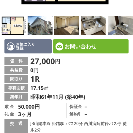
☆新築物件☆
☆インターネット無料物件☆
☆敷金·礼金0円物件☆
路線·駅から探す
お気に入り
お問い合わせ
登録
地域から探す
27,000
円
賃 料
0円
共益費
地図から探す
1R
間取り
スタッフ紹介
17.15㎡
専有面積
昭和61年11月 (築40年)
築年月
スタッフ募集中
50,000円
－
敷 金
保証金
3ヶ月
－
礼 金
解約引
店舗情報·アクセス
交 通
JR山陽本線 姫路駅 バス20分 西川病院前停バス停 徒
会社概要
歩2分