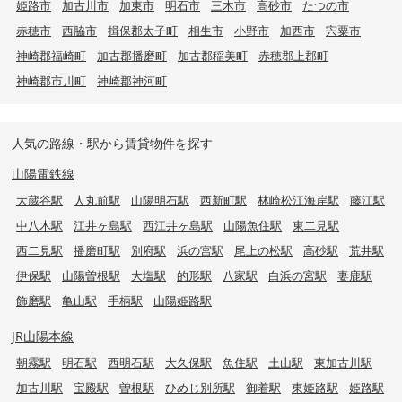
姫路市
加古川市
加東市
明石市
三木市
高砂市
たつの市
赤穂市
西脇市
揖保郡太子町
相生市
小野市
加西市
宍粟市
神崎郡福崎町
加古郡播磨町
加古郡稲美町
赤穂郡上郡町
神崎郡市川町
神崎郡神河町
人気の路線・駅から賃貸物件を探す
山陽電鉄線
大蔵谷駅
人丸前駅
山陽明石駅
西新町駅
林崎松江海岸駅
藤江駅
中八木駅
江井ヶ島駅
西江井ヶ島駅
山陽魚住駅
東二見駅
西二見駅
播磨町駅
別府駅
浜の宮駅
尾上の松駅
高砂駅
荒井駅
伊保駅
山陽曽根駅
大塩駅
的形駅
八家駅
白浜の宮駅
妻鹿駅
飾磨駅
亀山駅
手柄駅
山陽姫路駅
JR山陽本線
朝霧駅
明石駅
西明石駅
大久保駅
魚住駅
土山駅
東加古川駅
加古川駅
宝殿駅
曽根駅
ひめじ別所駅
御着駅
東姫路駅
姫路駅