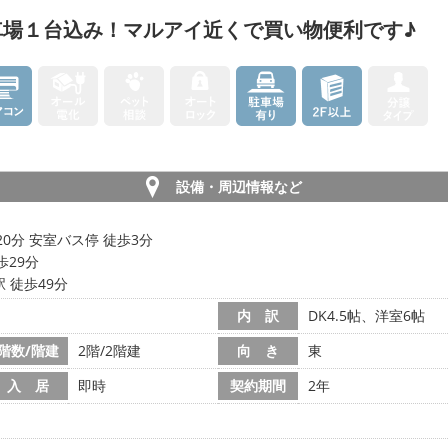
車場１台込み！マルアイ近くで買い物便利です♪
設備・周辺情報など
20分 安室バス停 徒歩3分
歩29分
 徒歩49分
内 訳
DK4.5帖、洋室6帖
階数/階建
2階/2階建
向 き
東
入 居
即時
契約期間
2年