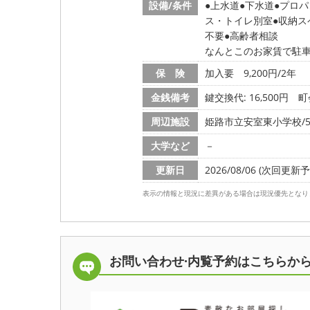
設備/条件
上水道
下水道
プロパ
ス・トイレ別室
収納ス
不要
高齢者相談
なんとこのお家賃で駐
保 険
加入要 9,200円/2年
金銭備考
鍵交換代: 16,500円
町
周辺施設
姫路市立安室東小学校/56
大学など
－
更新日
2026/08/06 (次回更新予定
表示の情報と現況に差異がある場合は現況優先となり
お問い合わせ·内覧予約は
こちらか