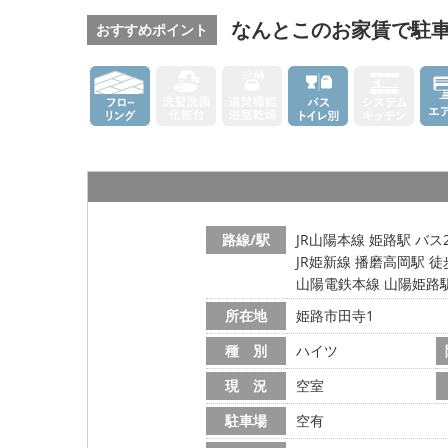
なんとこのお家賃で駐
おすすめポイント
路線/駅
JR山陽本線 姫路駅 バス
JR姫新線 播磨高岡駅 徒
山陽電鉄本線 山陽姫路駅
所在地
姫路市田寺1
種 別
ハイツ
現 況
空室
駐車場
空有