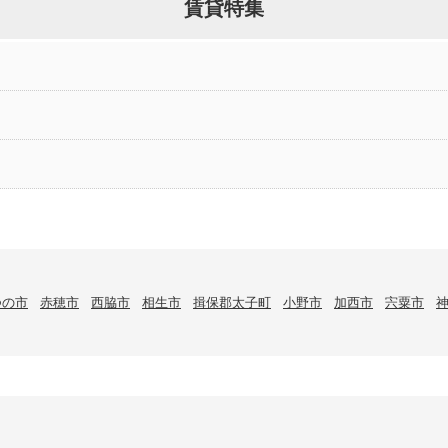
賃貸特集
つの市
赤穂市
西脇市
相生市
揖保郡太子町
小野市
加西市
宍粟市