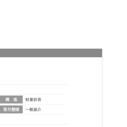
構 造
軽量鉄骨
取引態様
一般媒介