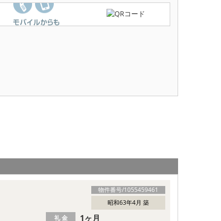
物件番号/
1055459461
昭和63年4月 築
1ヶ月
礼 金