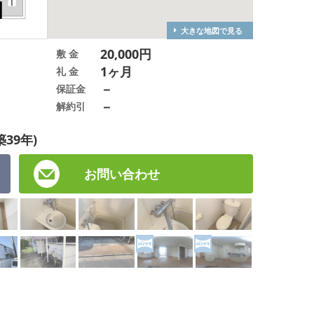
大きな地図で見る
20,000円
敷 金
1ヶ月
礼 金
－
保証金
－
解約引
築39年)
お問い合わせ