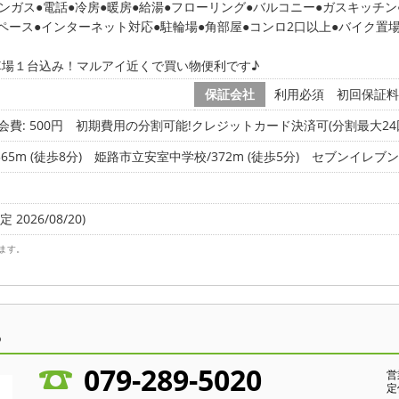
ンガス
電話
冷房
暖房
給湯
フローリング
バルコニー
ガスキッチン
ペース
インターネット対応
駐輪場
角部屋
コンロ2口以上
バイク置
車場１台込み！マルアイ近くで買い物便利です♪
保証会社
利用必須 初回保証料
会費: 500円
初期費用の分割可能!クレジットカード決済可(分割最大24回
5m (徒歩8分)
姫路市立安室中学校/372m (徒歩5分)
セブンイレブン姫
 2026/08/20)
ます。
ら
079-289-5020
営
定