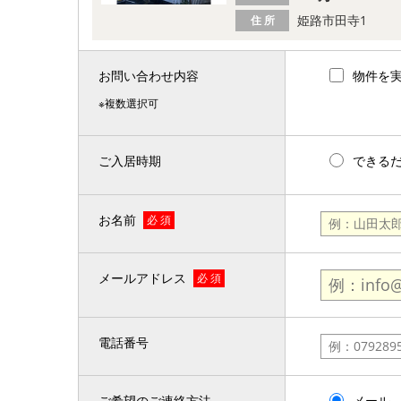
姫路市田寺1
住 所
お問い合わせ内容
物件を
※複数選択可
ご入居時期
できる
お名前
必 須
メールアドレス
必 須
電話番号
ご希望のご連絡方法
メール