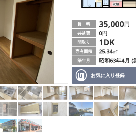
35,000
円
賃 料
0円
共益費
1DK
間取り
25.34㎡
専有面積
昭和63年4月 (
築年月
お気に入り
登録