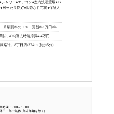
シャワー
エアコン
室内洗濯置場
バ
場
日当たり良好
閑静な住宅街
保証人
 月額賃料の50% 更新料1万円/年
払いOK)退去時清掃費4.4万円
路辻井8丁目店/374m (徒歩5分)
業時間：9:00～19:00
休日：年中無休 (年末年始を除く)