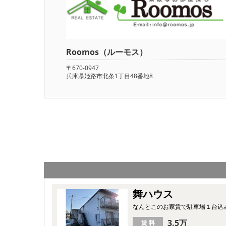
Roomos（ルーモス）
〒670-0947
兵庫県姫路市北条1丁目48番地8
舞ハウス
なんとこのお家賃で駐車場１台込
3.5万
賃 料