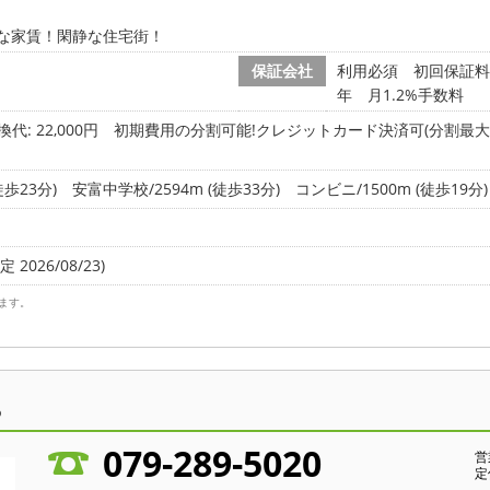
な家賃！閑静な住宅街！
保証会社
利用必須 初回保証料
年 月1.2%手数料
代: 22,000円
初期費用の分割可能!クレジットカード決済可(分割最大2
徒歩23分)
安富中学校/2594m (徒歩33分)
コンビニ/1500m (徒歩19分)
 2026/08/23)
ます。
ら
079-289-5020
営
定