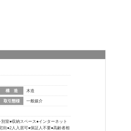
構 造
木造
取引態様
一般媒介
レ別室
収納スペース
インターネット
宅街
2人入居可
保証人不要
高齢者相