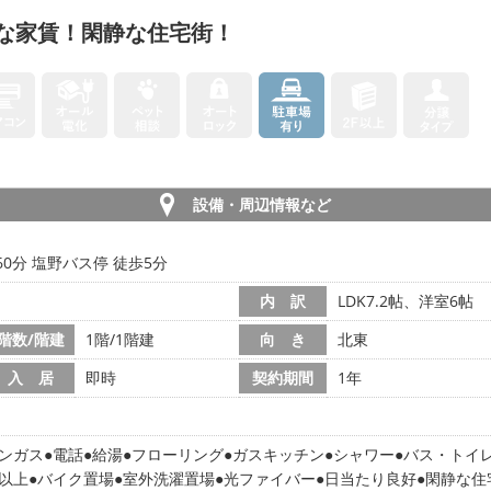
な家賃！閑静な住宅街！
設備・周辺情報など
60分 塩野バス停 徒歩5分
内 訳
LDK7.2帖、洋室6帖
階数/階建
1階/1階建
向 き
北東
入 居
即時
契約期間
1年
ンガス
電話
給湯
フローリング
ガスキッチン
シャワー
バス・トイ
以上
バイク置場
室外洗濯置場
光ファイバー
日当たり良好
閑静な住