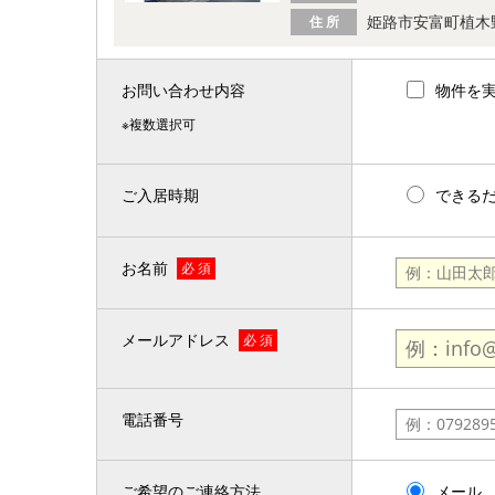
姫路市安富町植木
住 所
お問い合わせ内容
物件を
※複数選択可
ご入居時期
できる
お名前
必 須
メールアドレス
必 須
電話番号
ご希望のご連絡方法
メール