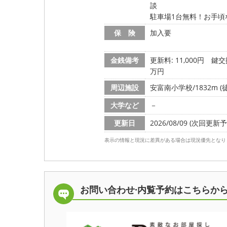
談
駐車場1台無料！お手頃
保 険
加入要
金銭備考
更新料: 11,000円
鍵交換
万円
周辺施設
安富南小学校/1832m (
大学など
－
更新日
2026/08/09 (次回更新予定
表示の情報と現況に差異がある場合は現況優先となり
お問い合わせ·内覧予約は
こちらか