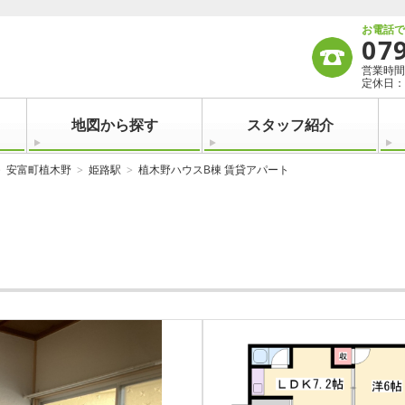
お電話
07
営業時間：
定休日：
地図から探す
スタッフ紹介
安富町植木野
姫路駅
植木野ハウスB棟 賃貸アパート