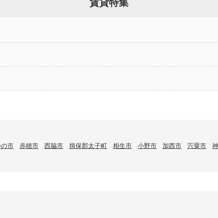
賃貸特集
つの市
赤穂市
西脇市
揖保郡太子町
相生市
小野市
加西市
宍粟市