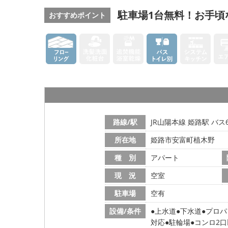
駐車場1台無料！お手頃
おすすめポイント
路線/駅
JR山陽本線 姫路駅 バス
所在地
姫路市安富町植木野
種 別
アパート
現 況
空室
駐車場
空有
設備/条件
上水道
下水道
プロパ
対応
駐輪場
コンロ2口