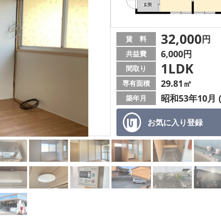
32,000
円
賃 料
6,000円
共益費
1LDK
間取り
29.81㎡
専有面積
昭和53年10月 
築年月
お気に入り
登録