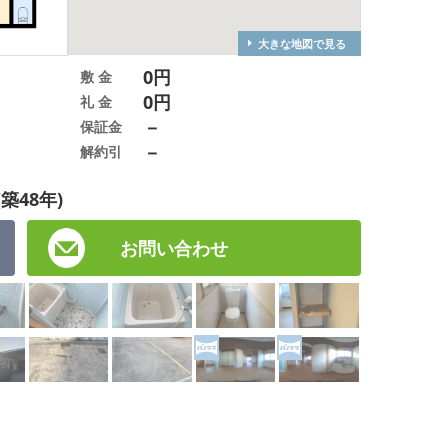
大きな地図で見る
0円
敷 金
0円
礼 金
－
保証金
－
解約引
(築48年)
お問い合わせ