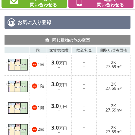
問い合わせる
問い合わせる
お気に入り
登録
同じ建物の他の空室
階
家賃/
共益費
敷金/
礼金
間取り/
専有面積
3.0
－
2K
万円
1
階
－
27.69
－
m²
3.0
－
2K
万円
1
階
－
27.69
－
m²
3.0
－
2K
万円
1
階
－
27.69
－
m²
3.0
－
2K
万円
2
階
－
27.69
－
m²