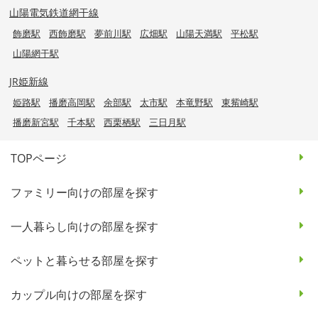
山陽電気鉄道網干線
飾磨駅
西飾磨駅
夢前川駅
広畑駅
山陽天満駅
平松駅
山陽網干駅
JR姫新線
姫路駅
播磨高岡駅
余部駅
太市駅
本竜野駅
東觜崎駅
播磨新宮駅
千本駅
西栗栖駅
三日月駅
TOPページ
ファミリー向けの部屋を探す
一人暮らし向けの部屋を探す
ペットと暮らせる部屋を探す
カップル向けの部屋を探す