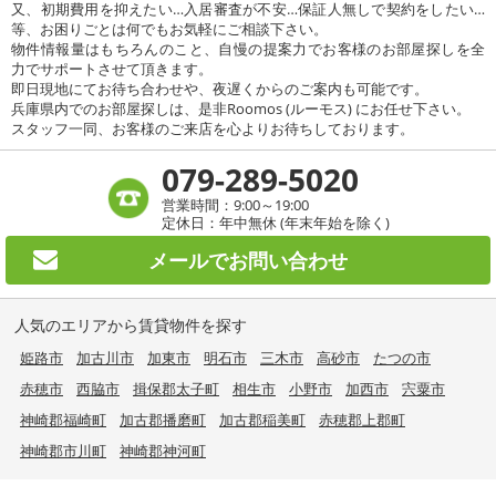
又、初期費用を抑えたい…入居審査が不安…保証人無しで契約をしたい…
等、お困りごとは何でもお気軽にご相談下さい。
物件情報量はもちろんのこと、自慢の提案力でお客様のお部屋探しを全
力でサポートさせて頂きます。
即日現地にてお待ち合わせや、夜遅くからのご案内も可能です。
兵庫県内でのお部屋探しは、是非Roomos (ルーモス) にお任せ下さい。
スタッフ一同、お客様のご来店を心よりお待ちしております。
079-289-5020
営業時間：9:00～19:00
定休日：年中無休 (年末年始を除く)
メールで
お問い合わせ
人気のエリアから賃貸物件を探す
姫路市
加古川市
加東市
明石市
三木市
高砂市
たつの市
赤穂市
西脇市
揖保郡太子町
相生市
小野市
加西市
宍粟市
神崎郡福崎町
加古郡播磨町
加古郡稲美町
赤穂郡上郡町
神崎郡市川町
神崎郡神河町