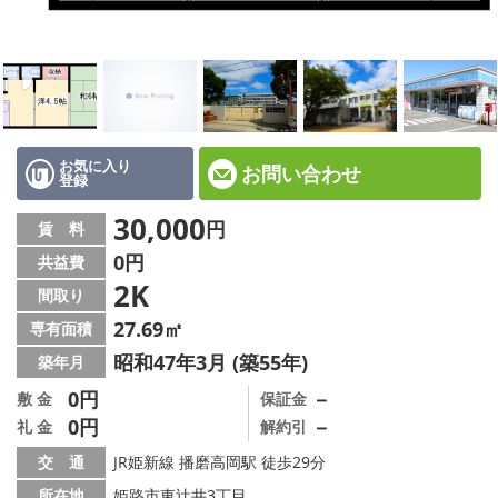
☆新築物件☆
☆インターネット無料物件☆
☆敷金·礼金0円物件☆
路線·駅から探す
お気に入り
お問い合わせ
登録
地域から探す
30,000
円
賃 料
0円
共益費
地図から探す
2K
間取り
スタッフ紹介
27.69㎡
専有面積
昭和47年3月 (築55年)
築年月
スタッフ募集中
0円
－
敷 金
保証金
0円
－
礼 金
解約引
店舗情報·アクセス
交 通
JR姫新線 播磨高岡駅 徒歩29分
会社概要
所在地
姫路市東辻井3丁目