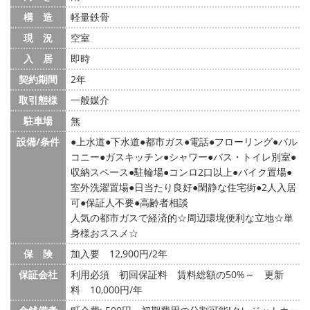
構 造
軽量鉄骨
現 況
空室
入 居
即時
契約期間
2年
取引態様
一般媒介
駐車場
無
設備/条件
上水道
下水道
都市ガス
電話
フローリング
バル
コニー
ガスキッチン
シャワー
バス・トイレ別室
収納スペース
駐輪場
コンロ2口以上
バイク置場
室外洗濯置場
日当たり良好
閑静な住宅街
2人入居
可
保証人不要
高齢者相談
人気の都市ガスで経済的☆周辺環境便利な立地☆単
身様おススメ☆
保 険
加入要 12,900円/2年
保証会社
利用必須 初回保証料 賃料総額の50%～ 更新
料 10,000円/年