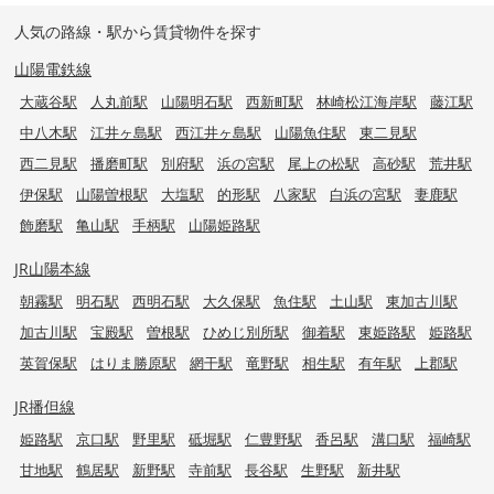
人気の路線・駅から賃貸物件を探す
山陽電鉄線
大蔵谷駅
人丸前駅
山陽明石駅
西新町駅
林崎松江海岸駅
藤江駅
中八木駅
江井ヶ島駅
西江井ヶ島駅
山陽魚住駅
東二見駅
西二見駅
播磨町駅
別府駅
浜の宮駅
尾上の松駅
高砂駅
荒井駅
伊保駅
山陽曽根駅
大塩駅
的形駅
八家駅
白浜の宮駅
妻鹿駅
飾磨駅
亀山駅
手柄駅
山陽姫路駅
JR山陽本線
朝霧駅
明石駅
西明石駅
大久保駅
魚住駅
土山駅
東加古川駅
加古川駅
宝殿駅
曽根駅
ひめじ別所駅
御着駅
東姫路駅
姫路駅
英賀保駅
はりま勝原駅
網干駅
竜野駅
相生駅
有年駅
上郡駅
JR播但線
姫路駅
京口駅
野里駅
砥堀駅
仁豊野駅
香呂駅
溝口駅
福崎駅
甘地駅
鶴居駅
新野駅
寺前駅
長谷駅
生野駅
新井駅