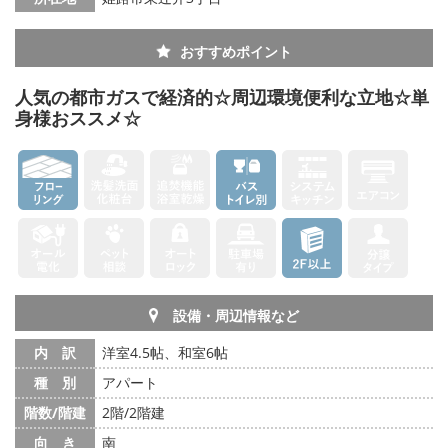
メールでお問い合わせ
おすすめポイント
人気の都市ガスで経済的☆周辺環境便利な立地☆単
身様おススメ☆
設備・周辺情報など
内 訳
洋室4.5帖、和室6帖
種 別
アパート
階数/階建
2階/2階建
向 き
南