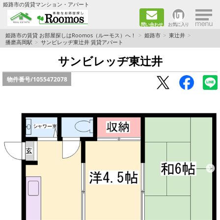
×
姫路市の賃貸マンション・アパート
問い合わせ
お気に入り
TOPページ
姫路市の賃貸 お部屋探しはRoomos（ルーモス）へ！
姫路市
東辻井
播磨高岡駅
サンビレッヂ東辻井 賃貸アパート
ファミリー向けの部屋を探す
サンビレッヂ東辻井
物件番号/
1055472078
一人暮らし向けの部屋を探す
ペットと暮らせる部屋を探す
カップル向けの部屋を探す
敷金礼金0円の部屋を探す
都市ガス&オール電化の部屋を探す
ネット無料の部屋を探す