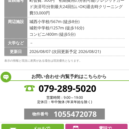
金銭備考
町会費: 500円
初期費用の分割可能!クレジットカー
ド決済可(分割最大24回払いOK)退去時クリーニング
費33,000円
周辺施設
城西小学校/567m (徒歩8分)
城乾中学校/1257m (徒歩16分)
コンビニ/400m (徒歩5分)
大学など
－
更新日
2026/08/07 (次回更新予定 2026/08/21)
表示の情報と現況に差異がある場合は現況優先となります。
お問い合わせ·内覧予約は
こちらから
079-289-5020
営業時間：9:00～19:00
定休日：年中無休 (年末年始を除く)
1055472078
物件番号
メールで
電話で