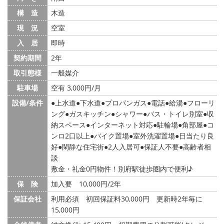
構 造
木造
現 況
空室
入 居
即時
契約期間
2年
取引態様
一般媒介
駐車場
空有 3,000円/月
設備/条件
上水道
下水道
プロパンガス
電話
給湯
フローリ
ング
ガスキッチン
シャワー
バス・トイレ別室
収
納スペース
インターネット対応
駐輪場
角部屋
コ
ンロ2口以上
バイク置場
室外洗濯置場
日当たり良
好
閑静な住宅街
2人入居可
保証人不要
高齢者相
談
敷金・礼金0円物件！別府駅徒歩圏内で便利♪
保 険
加入要 10,000円/2年
保証会社
利用必須 初回保証料30,000円 更新時2年毎に
15,000円