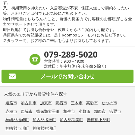
す。
又、初期費用を抑えたい…入居審査が不安…保証人無しで契約をしたい…
等、お困りごとは何でもお気軽にご相談下さい。
物件情報量はもちろんのこと、自慢の提案力でお客様のお部屋探しを全
力でサポートさせて頂きます。
即日現地にてお待ち合わせや、夜遅くからのご案内も可能です。
兵庫県内でのお部屋探しは、是非Roomos (ルーモス) にお任せ下さい。
スタッフ一同、お客様のご来店を心よりお待ちしております。
079-289-5020
営業時間：9:00～19:00
定休日：年中無休 (年末年始を除く)
メールで
お問い合わせ
人気のエリアから賃貸物件を探す
姫路市
加古川市
加東市
明石市
三木市
高砂市
たつの市
赤穂市
西脇市
揖保郡太子町
相生市
小野市
加西市
宍粟市
神崎郡福崎町
加古郡播磨町
加古郡稲美町
赤穂郡上郡町
神崎郡市川町
神崎郡神河町