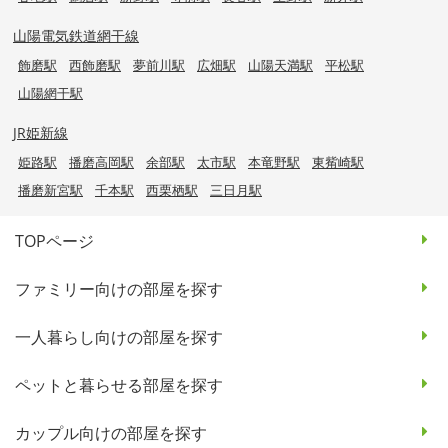
山陽電気鉄道網干線
飾磨駅
西飾磨駅
夢前川駅
広畑駅
山陽天満駅
平松駅
山陽網干駅
JR姫新線
姫路駅
播磨高岡駅
余部駅
太市駅
本竜野駅
東觜崎駅
播磨新宮駅
千本駅
西栗栖駅
三日月駅
TOPページ
ファミリー向けの部屋を探す
一人暮らし向けの部屋を探す
ペットと暮らせる部屋を探す
カップル向けの部屋を探す