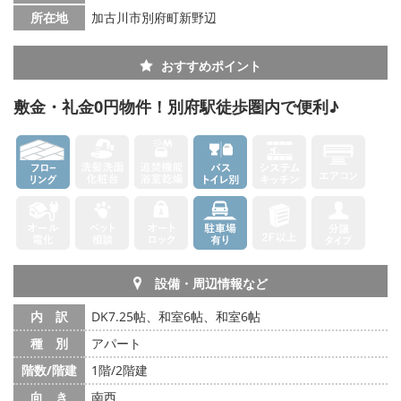
所在地
加古川市別府町新野辺
メールでお問い合わせ
おすすめポイント
敷金・礼金0円物件！別府駅徒歩圏内で便利♪
設備・周辺情報など
内 訳
DK7.25帖、和室6帖、和室6帖
種 別
アパート
階数/階建
1階/2階建
向 き
南西