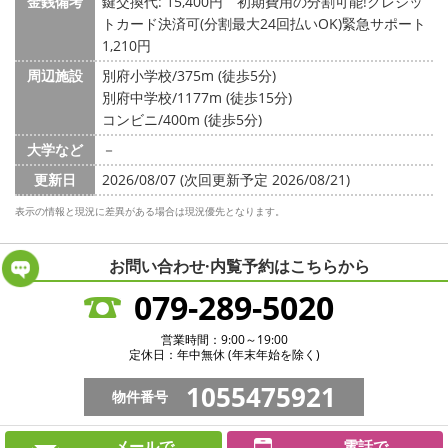
金銭備考
鍵交換代: 15,400円
初期費用の分割可能!クレジッ
トカード決済可(分割最大24回払いOK)緊急サポート
1,210円
周辺施設
別府小学校/375m (徒歩5分)
別府中学校/1177m (徒歩15分)
コンビニ/400m (徒歩5分)
大学など
－
更新日
2026/08/07 (次回更新予定 2026/08/21)
表示の情報と現況に差異がある場合は現況優先となります。
お問い合わせ·内覧予約は
こちらから
079-289-5020
営業時間：9:00～19:00
定休日：年中無休 (年末年始を除く)
1055475921
物件番号
メールで
電話で