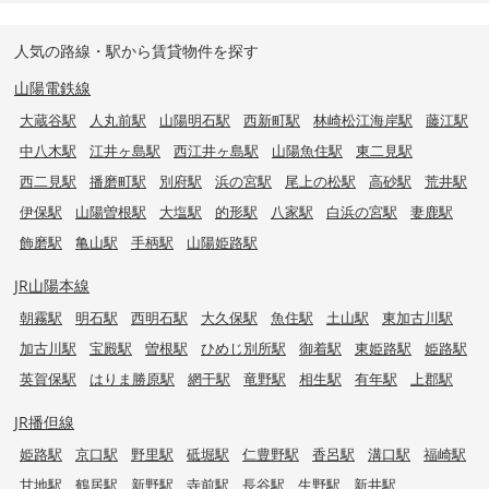
人気の路線・駅から賃貸物件を探す
山陽電鉄線
大蔵谷駅
人丸前駅
山陽明石駅
西新町駅
林崎松江海岸駅
藤江駅
中八木駅
江井ヶ島駅
西江井ヶ島駅
山陽魚住駅
東二見駅
西二見駅
播磨町駅
別府駅
浜の宮駅
尾上の松駅
高砂駅
荒井駅
伊保駅
山陽曽根駅
大塩駅
的形駅
八家駅
白浜の宮駅
妻鹿駅
飾磨駅
亀山駅
手柄駅
山陽姫路駅
JR山陽本線
朝霧駅
明石駅
西明石駅
大久保駅
魚住駅
土山駅
東加古川駅
加古川駅
宝殿駅
曽根駅
ひめじ別所駅
御着駅
東姫路駅
姫路駅
英賀保駅
はりま勝原駅
網干駅
竜野駅
相生駅
有年駅
上郡駅
JR播但線
姫路駅
京口駅
野里駅
砥堀駅
仁豊野駅
香呂駅
溝口駅
福崎駅
甘地駅
鶴居駅
新野駅
寺前駅
長谷駅
生野駅
新井駅