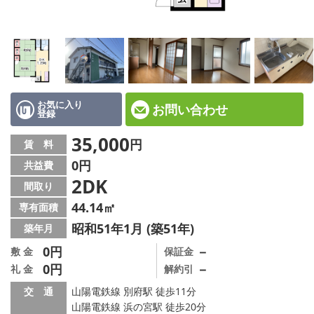
☆新築物件☆
☆インターネット無料物件☆
☆敷金·礼金0円物件☆
路線·駅から探す
お気に入り
お問い合わせ
登録
地域から探す
35,000
円
賃 料
0円
共益費
地図から探す
2DK
間取り
スタッフ紹介
44.14㎡
専有面積
昭和51年1月 (築51年)
築年月
スタッフ募集中
0円
－
敷 金
保証金
0円
－
礼 金
解約引
店舗情報·アクセス
交 通
山陽電鉄線 別府駅 徒歩11分
会社概要
山陽電鉄線 浜の宮駅 徒歩20分