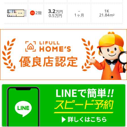
3.2
－
1K
万円
2
階
1
21.84
0.5
ヶ月
m²
万円