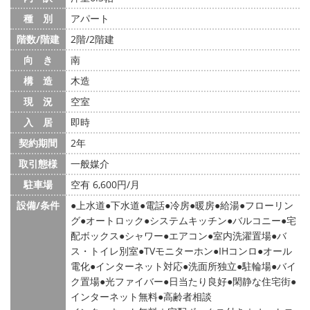
種 別
アパート
階数/階建
2階/2階建
向 き
南
構 造
木造
現 況
空室
入 居
即時
契約期間
2年
取引態様
一般媒介
駐車場
空有 6,600円/月
設備/条件
上水道
下水道
電話
冷房
暖房
給湯
フローリン
グ
オートロック
システムキッチン
バルコニー
宅
配ボックス
シャワー
エアコン
室内洗濯置場
バ
ス・トイレ別室
TVモニターホン
IHコンロ
オール
電化
インターネット対応
洗面所独立
駐輪場
バイ
ク置場
光ファイバー
日当たり良好
閑静な住宅街
インターネット無料
高齢者相談