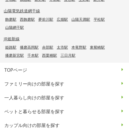
山陽電気鉄道網干線
飾磨駅
西飾磨駅
夢前川駅
広畑駅
山陽天満駅
平松駅
山陽網干駅
JR姫新線
姫路駅
播磨高岡駅
余部駅
太市駅
本竜野駅
東觜崎駅
播磨新宮駅
千本駅
西栗栖駅
三日月駅
TOPページ
ファミリー向けの部屋を探す
一人暮らし向けの部屋を探す
ペットと暮らせる部屋を探す
カップル向けの部屋を探す