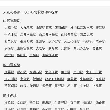
人気の路線・駅から賃貸物件を探す
山陽電鉄線
大蔵谷駅
人丸前駅
山陽明石駅
西新町駅
林崎松江海岸駅
藤江駅
中八木駅
江井ヶ島駅
西江井ヶ島駅
山陽魚住駅
東二見駅
西二見駅
播磨町駅
別府駅
浜の宮駅
尾上の松駅
高砂駅
荒井駅
伊保駅
山陽曽根駅
大塩駅
的形駅
八家駅
白浜の宮駅
妻鹿駅
飾磨駅
亀山駅
手柄駅
山陽姫路駅
JR山陽本線
朝霧駅
明石駅
西明石駅
大久保駅
魚住駅
土山駅
東加古川駅
加古川駅
宝殿駅
曽根駅
ひめじ別所駅
御着駅
東姫路駅
姫路駅
英賀保駅
はりま勝原駅
網干駅
竜野駅
相生駅
有年駅
上郡駅
JR播但線
姫路駅
京口駅
野里駅
砥堀駅
仁豊野駅
香呂駅
溝口駅
福崎駅
甘地駅
鶴居駅
新野駅
寺前駅
長谷駅
生野駅
新井駅