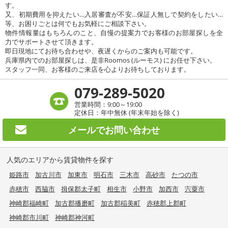
す。
又、初期費用を抑えたい…入居審査が不安…保証人無しで契約をしたい…
等、お困りごとは何でもお気軽にご相談下さい。
物件情報量はもちろんのこと、自慢の提案力でお客様のお部屋探しを全
力でサポートさせて頂きます。
即日現地にてお待ち合わせや、夜遅くからのご案内も可能です。
兵庫県内でのお部屋探しは、是非Roomos (ルーモス) にお任せ下さい。
スタッフ一同、お客様のご来店を心よりお待ちしております。
079-289-5020
営業時間：9:00～19:00
定休日：年中無休 (年末年始を除く)
メールで
お問い合わせ
人気のエリアから賃貸物件を探す
姫路市
加古川市
加東市
明石市
三木市
高砂市
たつの市
赤穂市
西脇市
揖保郡太子町
相生市
小野市
加西市
宍粟市
神崎郡福崎町
加古郡播磨町
加古郡稲美町
赤穂郡上郡町
神崎郡市川町
神崎郡神河町