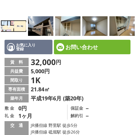
☆新築物件☆
☆インターネット無料物件☆
☆敷金·礼金0円物件☆
路線·駅から探す
お気に入り
お問い合わせ
登録
地域から探す
32,000
円
賃 料
5,000円
共益費
地図から探す
1K
間取り
スタッフ紹介
21.84㎡
専有面積
平成19年6月 (築20年)
築年月
スタッフ募集中
0円
－
敷 金
保証金
1ヶ月
－
礼 金
解約引
店舗情報·アクセス
交 通
JR播但線 野里駅 徒歩5分
会社概要
JR播但線 砥堀駅 徒歩26分