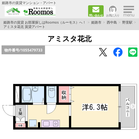
×
姫路市の賃貸マンション・アパート
問い合わせ
お気に入り
TOPページ
姫路市の賃貸 お部屋探しはRoomos（ルーモス）へ！
姫路市
西中島
野里駅
アミスタ花北 賃貸アパート
ファミリー向けの部屋を探す
アミスタ花北
物件番号/
1055479733
一人暮らし向けの部屋を探す
ペットと暮らせる部屋を探す
カップル向けの部屋を探す
敷金礼金0円の部屋を探す
都市ガス&オール電化の部屋を探す
ネット無料の部屋を探す