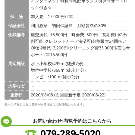
インターネット無料☆宅配ボックス付き☆オートロ
ック付き☆
保 険
加入要 17,000円/2年
保証会社
利用必須 初回保証料 月額賃料の80%
金銭備考
鍵交換代: 16,500円
町会費: 500円
初期費用の分
割可能!クレジットカード決済可(分割最大24回払い
OK)消毒代13,200円/クリーニング費33,000円/安心サ
ポート2年16,500円
周辺施設
水上小学校/499m (徒歩7分)
増位中学校/868m (徒歩11分)
コンビニ/100m (徒歩2分)
大学など
－
更新日
2026/08/08 (次回更新予定 2026/08/22)
表示の情報と現況に差異がある場合は現況優先となります。
お問い合わせ·内覧予約は
こちらから
079-289-5020