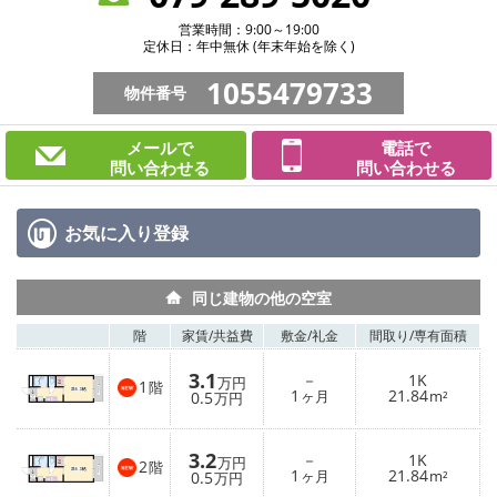
営業時間：9:00～19:00
定休日：年中無休 (年末年始を除く)
1055479733
物件番号
メールで
電話で
問い合わせる
問い合わせる
お気に入り
登録
同じ建物の他の空室
階
家賃/
共益費
敷金/
礼金
間取り/
専有面積
3.1
－
1K
万円
1
階
1
21.84
0.5
ヶ月
m²
万円
3.2
－
1K
万円
2
階
1
21.84
0.5
ヶ月
m²
万円