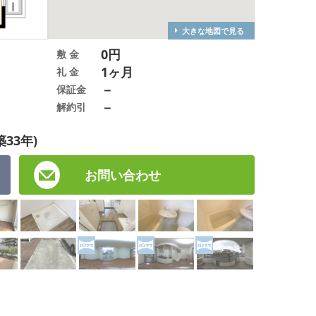
大きな地図で見る
0円
敷 金
1ヶ月
礼 金
－
保証金
－
解約引
築33年)
お問い合わせ