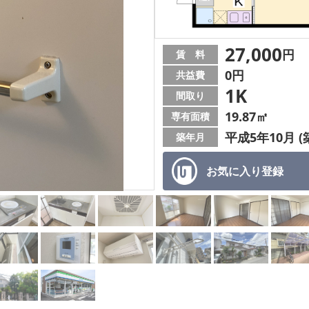
27,000
円
賃 料
0円
共益費
1K
間取り
19.87㎡
専有面積
平成5年10月 (
築年月
お気に入り
登録