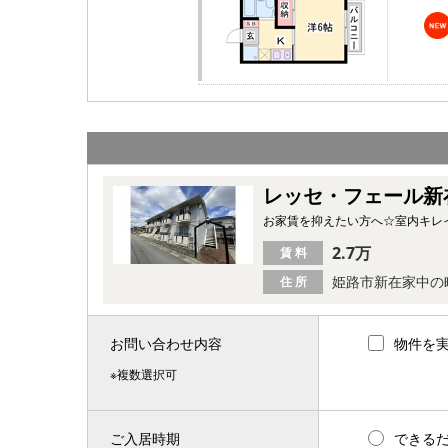
レッセ・フェール新
お家賃を抑えたい方へ☆室内キレ
2.7万
賃 料
姫路市新在家中の
住 所
お問い合わせ内容
物件を
※複数選択可
ご入居時期
できる