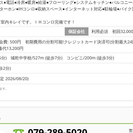
ス
電話
冷房
暖房
給湯
フローリング
システムキッチン
バルコニー
ニターホン
IHコンロ
収納スペース
インターネット対応
駐輪場
バイク
☆室内キレイです。ＩＨコンロ完備です！
保証会社
利用必須 初回32,00
会費: 500円
初期費用の分割可能!クレジットカード決済可(分割最大24回払
代13,200円
5分)
城乾中学校/527m (徒歩7分)
コンビニ/200m (徒歩3分)
歩2分)
 2026/08/20)
ます。
ら
079-289-5020
営