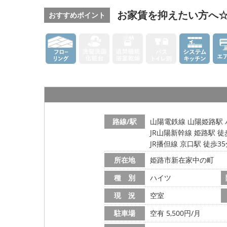
お家賃を抑えたい方へ
おすすめポイント
路線/駅
山陽電鉄線 山陽姫路駅 
JR山陽新幹線 姫路駅 徒
JR播但線 京口駅 徒歩3
所在地
姫路市新在家中の町
種 別
ハイツ
現 況
空室
駐車場
空有 5,500円/月