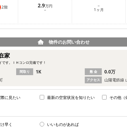
2.9
－
万円
2
階
1
－
ヶ月
物件のお問い合わせ
在家
イです。ＩＨコンロ完備です！
1K
0.0万
間取り
敷 金
町
山陽電鉄線 
アクセス
実際に見たい
最新の空室状況を知りたい
その他（
だけ早く
いいものがあれば