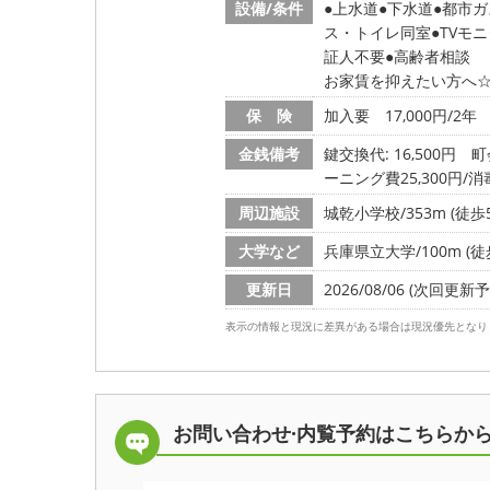
設備/条件
上水道
下水道
都市ガ
ス・トイレ同室
TVモ
証人不要
高齢者相談
お家賃を抑えたい方へ
保 険
加入要 17,000円/2年
金銭備考
鍵交換代: 16,500円
町
ーニング費25,300円/消毒
周辺施設
城乾小学校/353m (徒歩
大学など
兵庫県立大学/100m (徒
更新日
2026/08/06 (次回更新予定
表示の情報と現況に差異がある場合は現況優先となり
お問い合わせ·内覧予約は
こちらか