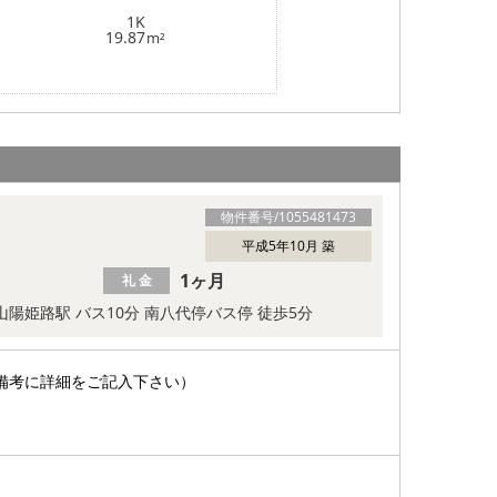
1K
19.87
m²
物件番号/
1055481473
平成5年10月 築
1ヶ月
礼 金
山陽姫路駅 バス10分 南八代停バス停 徒歩5分
備考に詳細をご記入下さい）