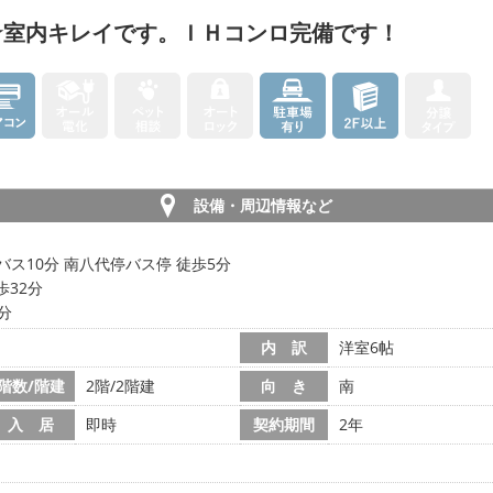
☆室内キレイです。ＩＨコンロ完備です！
設備・周辺情報など
バス10分 南八代停バス停 徒歩5分
歩32分
5分
内 訳
洋室6帖
階数/階建
2階/2階建
向 き
南
入 居
即時
契約期間
2年