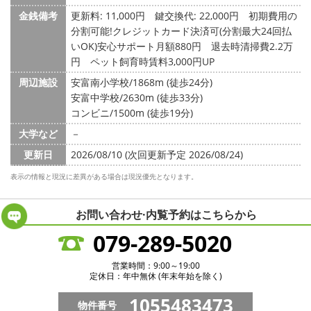
金銭備考
更新料: 11,000円
鍵交換代: 22,000円
初期費用の
分割可能!クレジットカード決済可(分割最大24回払
いOK)安心サポート月額880円 退去時清掃費2.2万
円 ペット飼育時賃料3,000円UP
周辺施設
安富南小学校/1868m (徒歩24分)
安富中学校/2630m (徒歩33分)
コンビニ/1500m (徒歩19分)
大学など
－
更新日
2026/08/10 (次回更新予定 2026/08/24)
表示の情報と現況に差異がある場合は現況優先となります。
お問い合わせ·内覧予約は
こちらから
079-289-5020
営業時間：9:00～19:00
定休日：年中無休 (年末年始を除く)
1055483473
物件番号