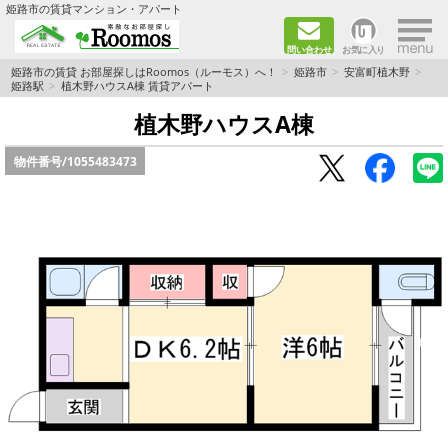
×
姫路市の賃貸マンション・アパート
問い合わせ
お気に入り
TOPページ
姫路市の賃貸 お部屋探しはRoomos（ルーモス）へ！
姫路市
安富町植木野
姫路駅
植木野ハウスA棟 賃貸アパート
ファミリー向けの部屋を探す
植木野ハウスA棟
物件番号/
1055483473
一人暮らし向けの部屋を探す
ペットと暮らせる部屋を探す
カップル向けの部屋を探す
敷金礼金0円の部屋を探す
都市ガス&オール電化の部屋を探す
ネット無料の部屋を探す