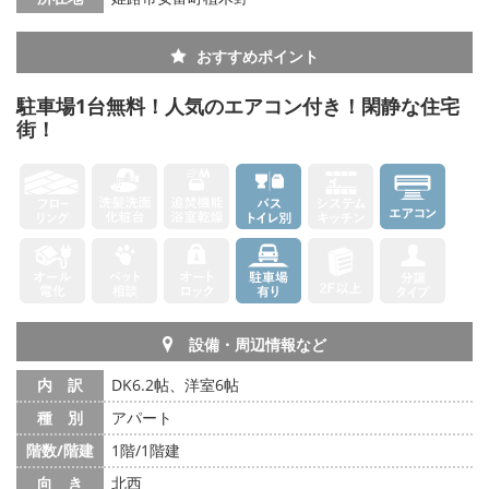
メールでお問い合わせ
おすすめポイント
駐車場1台無料！人気のエアコン付き！閑静な住宅
街！
設備・周辺情報など
内 訳
DK6.2帖、洋室6帖
種 別
アパート
階数/階建
1階/1階建
向 き
北西