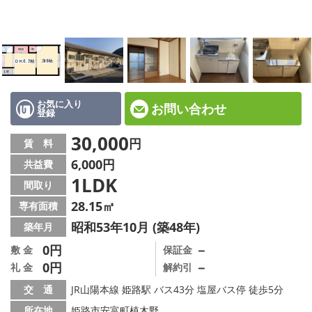
☆新築物件☆
☆インターネット無料物件☆
☆敷金·礼金0円物件☆
路線·駅から探す
お気に入り
お問い合わせ
登録
地域から探す
30,000
円
賃 料
6,000円
共益費
地図から探す
1LDK
間取り
スタッフ紹介
28.15㎡
専有面積
昭和53年10月 (築48年)
築年月
スタッフ募集中
0円
－
敷 金
保証金
0円
－
礼 金
解約引
店舗情報·アクセス
交 通
JR山陽本線 姫路駅 バス43分 塩屋バス停 徒歩5分
会社概要
所在地
姫路市安富町植木野