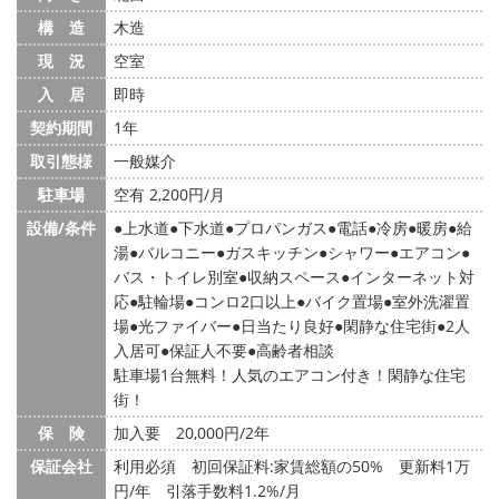
構 造
木造
現 況
空室
入 居
即時
契約期間
1年
取引態様
一般媒介
駐車場
空有 2,200円/月
設備/条件
上水道
下水道
プロパンガス
電話
冷房
暖房
給
湯
バルコニー
ガスキッチン
シャワー
エアコン
バス・トイレ別室
収納スペース
インターネット対
応
駐輪場
コンロ2口以上
バイク置場
室外洗濯置
場
光ファイバー
日当たり良好
閑静な住宅街
2人
入居可
保証人不要
高齢者相談
駐車場1台無料！人気のエアコン付き！閑静な住宅
街！
保 険
加入要 20,000円/2年
保証会社
利用必須 初回保証料:家賃総額の50% 更新料1万
円/年 引落手数料1.2%/月