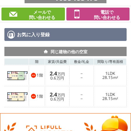
メールで
電話で
問い合わせる
問い合わせる
お気に入り
登録
同じ建物の他の空室
階
家賃/
共益費
敷金/
礼金
間取り/
専有面積
2.4
－
1LDK
万円
1
階
－
28.15
0.6
m²
万円
2.4
－
1LDK
万円
1
階
－
28.15
0.6
m²
万円