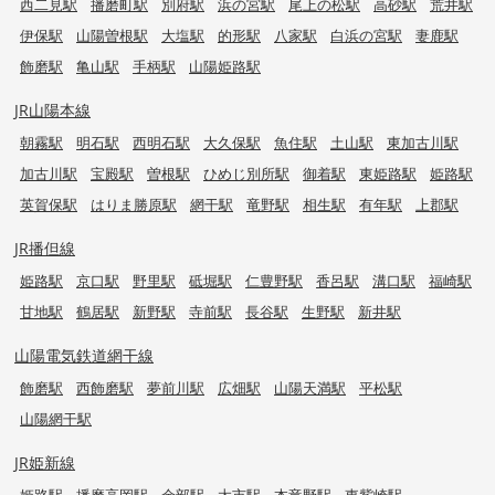
西二見駅
播磨町駅
別府駅
浜の宮駅
尾上の松駅
高砂駅
荒井駅
伊保駅
山陽曽根駅
大塩駅
的形駅
八家駅
白浜の宮駅
妻鹿駅
飾磨駅
亀山駅
手柄駅
山陽姫路駅
JR山陽本線
朝霧駅
明石駅
西明石駅
大久保駅
魚住駅
土山駅
東加古川駅
加古川駅
宝殿駅
曽根駅
ひめじ別所駅
御着駅
東姫路駅
姫路駅
英賀保駅
はりま勝原駅
網干駅
竜野駅
相生駅
有年駅
上郡駅
JR播但線
姫路駅
京口駅
野里駅
砥堀駅
仁豊野駅
香呂駅
溝口駅
福崎駅
甘地駅
鶴居駅
新野駅
寺前駅
長谷駅
生野駅
新井駅
山陽電気鉄道網干線
飾磨駅
西飾磨駅
夢前川駅
広畑駅
山陽天満駅
平松駅
山陽網干駅
JR姫新線
姫路駅
播磨高岡駅
余部駅
太市駅
本竜野駅
東觜崎駅