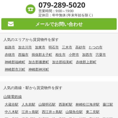
079-289-5020
営業時間：9:00～19:00
定休日：年中無休 (年末年始を除く)
メールで
お問い合わせ
人気のエリアから賃貸物件を探す
姫路市
加古川市
加東市
明石市
三木市
高砂市
たつの市
赤穂市
西脇市
揖保郡太子町
相生市
小野市
加西市
宍粟市
神崎郡福崎町
加古郡播磨町
加古郡稲美町
赤穂郡上郡町
神崎郡市川町
神崎郡神河町
人気の路線・駅から賃貸物件を探す
山陽電鉄線
大蔵谷駅
人丸前駅
山陽明石駅
西新町駅
林崎松江海岸駅
藤江駅
中八木駅
江井ヶ島駅
西江井ヶ島駅
山陽魚住駅
東二見駅