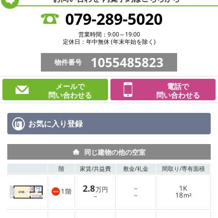
079-289-5020
営業時間：9:00～19:00
定休日：年中無休 (年末年始を除く)
1055485823
物件番号
メールで
電話で
問い合わせる
問い合わせる
お気に入り
登録
同じ建物の他の空室
階
家賃/
共益費
敷金/
礼金
間取り/
専有面積
2.8
－
1K
万円
1
階
－
18
－
m²