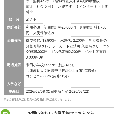
ット無料
ペット相談
保証人不要
高齢者相談
敷金・礼金０円！！お得です！！インターネット無
料☆
保 険
加入要
保証会社
利用必須 初回保証料25,000円 月額保証料1,750
円 火災保険込み
金銭備考
鍵交換代: 19,800円
水道代: 2,200円
初期費用の
分割可能!クレジットカード決済可!入居時クリーニン
グ費35,000円 ガス代定額2,200円 ペット飼育時
3,000円UP
周辺施設
米田小学校/3227m (徒歩41分)
兵庫教育大学附属中学校/3082m (徒歩39分)
コンビニ/800m (徒歩10分)
大学など
－
更新日
2026/08/08 (次回更新予定 2026/08/22)
表示の情報と現況に差異がある場合は現況優先となります。
お問い合わせ·内覧予約は
こちらから