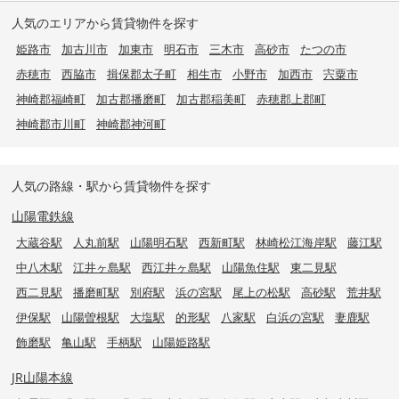
人気のエリアから賃貸物件を探す
姫路市
加古川市
加東市
明石市
三木市
高砂市
たつの市
赤穂市
西脇市
揖保郡太子町
相生市
小野市
加西市
宍粟市
神崎郡福崎町
加古郡播磨町
加古郡稲美町
赤穂郡上郡町
神崎郡市川町
神崎郡神河町
人気の路線・駅から賃貸物件を探す
山陽電鉄線
大蔵谷駅
人丸前駅
山陽明石駅
西新町駅
林崎松江海岸駅
藤江駅
中八木駅
江井ヶ島駅
西江井ヶ島駅
山陽魚住駅
東二見駅
西二見駅
播磨町駅
別府駅
浜の宮駅
尾上の松駅
高砂駅
荒井駅
伊保駅
山陽曽根駅
大塩駅
的形駅
八家駅
白浜の宮駅
妻鹿駅
飾磨駅
亀山駅
手柄駅
山陽姫路駅
JR山陽本線