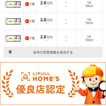
2.8
－
1K
万円
1
階
－
18
－
m²
2.8
－
1K
万円
1
階
－
18
－
m²
2.8
－
1K
万円
1
階
－
18
－
m²
全件の空室情報を表示する