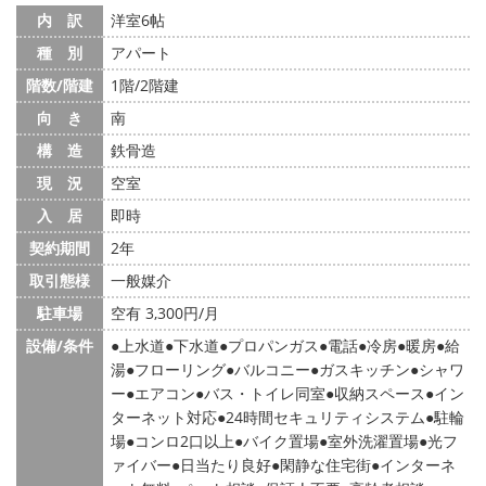
内 訳
洋室6帖
種 別
アパート
階数/階建
1階/2階建
向 き
南
構 造
鉄骨造
現 況
空室
入 居
即時
契約期間
2年
取引態様
一般媒介
駐車場
空有 3,300円/月
設備/条件
上水道
下水道
プロパンガス
電話
冷房
暖房
給
湯
フローリング
バルコニー
ガスキッチン
シャワ
ー
エアコン
バス・トイレ同室
収納スペース
イン
ターネット対応
24時間セキュリティシステム
駐輪
場
コンロ2口以上
バイク置場
室外洗濯置場
光フ
ァイバー
日当たり良好
閑静な住宅街
インターネ