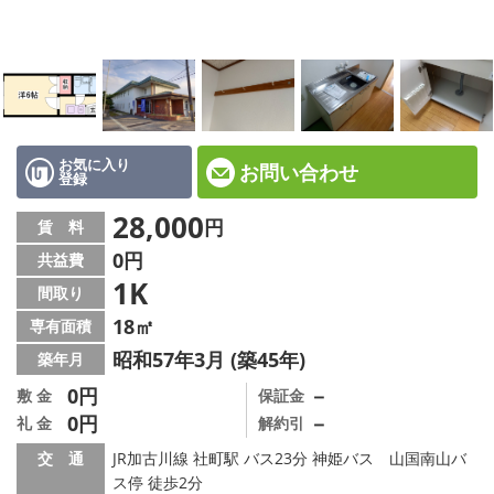
☆新築物件☆
☆インターネット無料物件☆
☆敷金·礼金0円物件☆
路線·駅から探す
お気に入り
お問い合わせ
登録
地域から探す
28,000
円
賃 料
0円
共益費
地図から探す
1K
間取り
スタッフ紹介
18㎡
専有面積
昭和57年3月 (築45年)
築年月
スタッフ募集中
0円
－
敷 金
保証金
0円
－
礼 金
解約引
店舗情報·アクセス
交 通
JR加古川線 社町駅 バス23分 神姫バス 山国南山バ
会社概要
ス停 徒歩2分