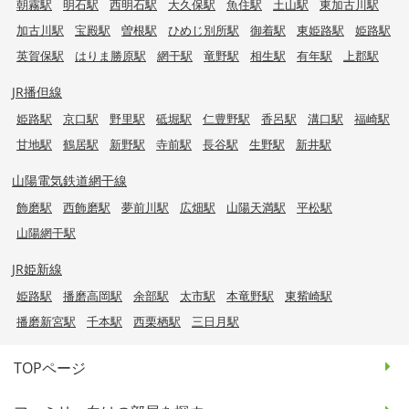
朝霧駅
明石駅
西明石駅
大久保駅
魚住駅
土山駅
東加古川駅
加古川駅
宝殿駅
曽根駅
ひめじ別所駅
御着駅
東姫路駅
姫路駅
英賀保駅
はりま勝原駅
網干駅
竜野駅
相生駅
有年駅
上郡駅
JR播但線
姫路駅
京口駅
野里駅
砥堀駅
仁豊野駅
香呂駅
溝口駅
福崎駅
甘地駅
鶴居駅
新野駅
寺前駅
長谷駅
生野駅
新井駅
山陽電気鉄道網干線
飾磨駅
西飾磨駅
夢前川駅
広畑駅
山陽天満駅
平松駅
山陽網干駅
JR姫新線
姫路駅
播磨高岡駅
余部駅
太市駅
本竜野駅
東觜崎駅
播磨新宮駅
千本駅
西栗栖駅
三日月駅
TOPページ