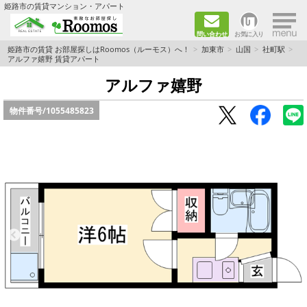
×
姫路市の賃貸マンション・アパート
問い合わせ
お気に入り
TOPページ
姫路市の賃貸 お部屋探しはRoomos（ルーモス）へ！
加東市
山国
社町駅
アルファ嬉野 賃貸アパート
ファミリー向けの部屋を探す
アルファ嬉野
物件番号/
1055485823
一人暮らし向けの部屋を探す
ペットと暮らせる部屋を探す
カップル向けの部屋を探す
敷金礼金0円の部屋を探す
都市ガス&オール電化の部屋を探す
ネット無料の部屋を探す