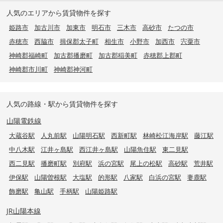
人気のエリアから賃貸物件を探す
姫路市
加古川市
加東市
明石市
三木市
高砂市
たつの市
赤穂市
西脇市
揖保郡太子町
相生市
小野市
加西市
宍粟市
神崎郡福崎町
加古郡播磨町
加古郡稲美町
赤穂郡上郡町
神崎郡市川町
神崎郡神河町
人気の路線・駅から賃貸物件を探す
山陽電鉄線
大蔵谷駅
人丸前駅
山陽明石駅
西新町駅
林崎松江海岸駅
藤江駅
中八木駅
江井ヶ島駅
西江井ヶ島駅
山陽魚住駅
東二見駅
西二見駅
播磨町駅
別府駅
浜の宮駅
尾上の松駅
高砂駅
荒井駅
伊保駅
山陽曽根駅
大塩駅
的形駅
八家駅
白浜の宮駅
妻鹿駅
飾磨駅
亀山駅
手柄駅
山陽姫路駅
JR山陽本線