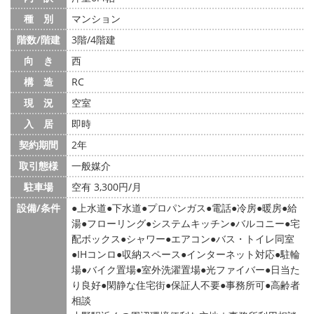
種 別
マンション
階数/階建
3階/4階建
向 き
西
構 造
RC
現 況
空室
入 居
即時
契約期間
2年
取引態様
一般媒介
駐車場
空有 3,300円/月
設備/条件
上水道
下水道
プロパンガス
電話
冷房
暖房
給
湯
フローリング
システムキッチン
バルコニー
宅
配ボックス
シャワー
エアコン
バス・トイレ同室
IHコンロ
収納スペース
インターネット対応
駐輪
場
バイク置場
室外洗濯置場
光ファイバー
日当た
り良好
閑静な住宅街
保証人不要
事務所可
高齢者
相談