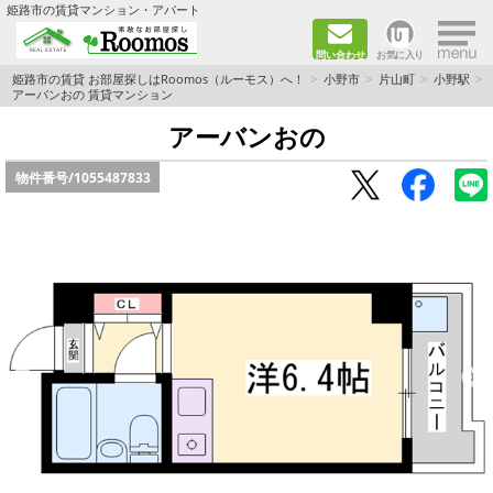
×
姫路市の賃貸マンション・アパート
問い合わせ
お気に入り
TOPページ
姫路市の賃貸 お部屋探しはRoomos（ルーモス）へ！
小野市
片山町
小野駅
アーバンおの 賃貸マンション
ファミリー向けの部屋を探す
アーバンおの
物件番号/
1055487833
一人暮らし向けの部屋を探す
ペットと暮らせる部屋を探す
カップル向けの部屋を探す
敷金礼金0円の部屋を探す
都市ガス&オール電化の部屋を探す
ネット無料の部屋を探す