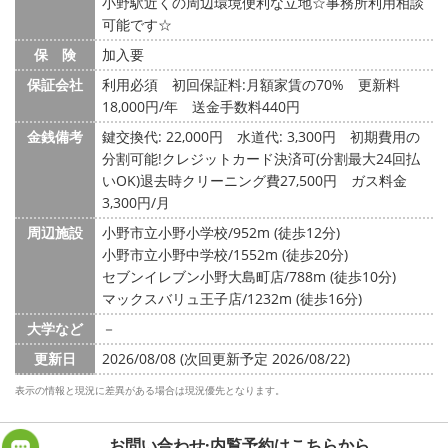
小野駅近くの周辺環境便利な立地☆事務所利用相談
可能です☆
保 険
加入要
保証会社
利用必須 初回保証料:月額家賃の70% 更新料
18,000円/年 送金手数料440円
金銭備考
鍵交換代: 22,000円
水道代: 3,300円
初期費用の
分割可能!クレジットカード決済可(分割最大24回払
いOK)退去時クリーニング費27,500円 ガス料金
3,300円/月
周辺施設
小野市立小野小学校/952m (徒歩12分)
小野市立小野中学校/1552m (徒歩20分)
セブンイレブン小野大島町店/788m (徒歩10分)
マックスバリュ王子店/1232m (徒歩16分)
大学など
－
更新日
2026/08/08 (次回更新予定 2026/08/22)
表示の情報と現況に差異がある場合は現況優先となります。
お問い合わせ·内覧予約は
こちらから