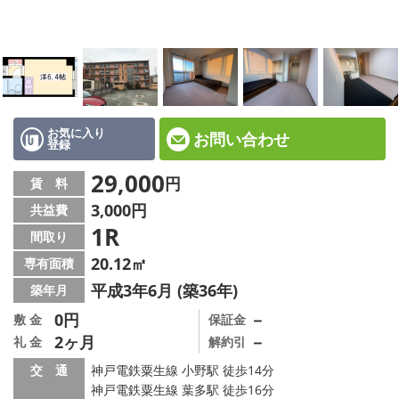
☆新築物件☆
☆インターネット無料物件☆
☆敷金·礼金0円物件☆
路線·駅から探す
お気に入り
お問い合わせ
登録
地域から探す
29,000
円
賃 料
3,000円
共益費
地図から探す
1R
間取り
スタッフ紹介
20.12㎡
専有面積
平成3年6月 (築36年)
築年月
スタッフ募集中
0円
－
敷 金
保証金
2ヶ月
－
礼 金
解約引
店舗情報·アクセス
交 通
神戸電鉄粟生線 小野駅 徒歩14分
会社概要
神戸電鉄粟生線 葉多駅 徒歩16分