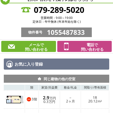
079-289-5020
営業時間：9:00～19:00
定休日：年中無休 (年末年始を除く)
1055487833
物件番号
メールで
電話で
問い合わせる
問い合わせる
お気に入り
登録
同じ建物の他の空室
階
家賃/
共益費
敷金/
礼金
間取り/
専有面積
2.9
－
1R
万円
3
階
2
20.12
0.3
ヶ月
m²
万円