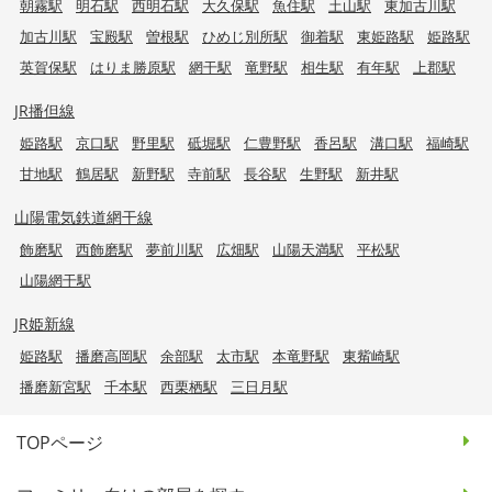
朝霧駅
明石駅
西明石駅
大久保駅
魚住駅
土山駅
東加古川駅
加古川駅
宝殿駅
曽根駅
ひめじ別所駅
御着駅
東姫路駅
姫路駅
英賀保駅
はりま勝原駅
網干駅
竜野駅
相生駅
有年駅
上郡駅
JR播但線
姫路駅
京口駅
野里駅
砥堀駅
仁豊野駅
香呂駅
溝口駅
福崎駅
甘地駅
鶴居駅
新野駅
寺前駅
長谷駅
生野駅
新井駅
山陽電気鉄道網干線
飾磨駅
西飾磨駅
夢前川駅
広畑駅
山陽天満駅
平松駅
山陽網干駅
JR姫新線
姫路駅
播磨高岡駅
余部駅
太市駅
本竜野駅
東觜崎駅
播磨新宮駅
千本駅
西栗栖駅
三日月駅
TOPページ