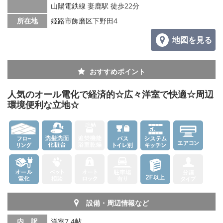
山陽電鉄線 妻鹿駅 徒歩22分
メールでお問い合わせ
所在地
姫路市飾磨区下野田4
地図を見る
おすすめポイント
人気のオール電化で経済的☆広々洋室で快適☆周辺
環境便利な立地☆
設備・周辺情報など
内 訳
洋室7.4帖