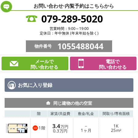
お問い合わせ·内覧予約は
こちらから
079-289-5020
営業時間：9:00～19:00
定休日：年中無休 (年末年始を除く)
1055488044
物件番号
メールで
電話で
問い合わせる
問い合わせる
お気に入り
登録
同じ建物の他の空室
階
家賃/
共益費
敷金/
礼金
間取り/
専有面積
3.4
－
1K
万円
1
階
1
25
0.3
ヶ月
m²
万円