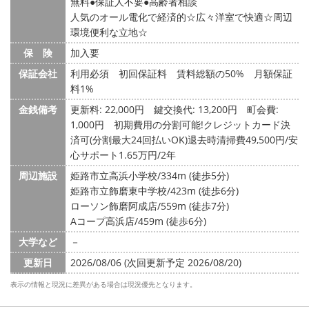
無料
保証人不要
高齢者相談
人気のオール電化で経済的☆広々洋室で快適☆周辺
環境便利な立地☆
保 険
加入要
保証会社
利用必須 初回保証料 賃料総額の50% 月額保証
料1%
金銭備考
更新料: 22,000円
鍵交換代: 13,200円
町会費:
1,000円
初期費用の分割可能!クレジットカード決
済可(分割最大24回払いOK)退去時清掃費49,500円/安
心サポート1.65万円/2年
周辺施設
姫路市立高浜小学校/334m (徒歩5分)
姫路市立飾磨東中学校/423m (徒歩6分)
ローソン飾磨阿成店/559m (徒歩7分)
Aコープ高浜店/459m (徒歩6分)
大学など
－
更新日
2026/08/06 (次回更新予定 2026/08/20)
表示の情報と現況に差異がある場合は現況優先となります。