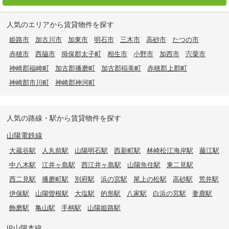
人気のエリアから賃貸物件を探す
姫路市
加古川市
加東市
明石市
三木市
高砂市
たつの市
赤穂市
西脇市
揖保郡太子町
相生市
小野市
加西市
宍粟市
神崎郡福崎町
加古郡播磨町
加古郡稲美町
赤穂郡上郡町
神崎郡市川町
神崎郡神河町
人気の路線・駅から賃貸物件を探す
山陽電鉄線
大蔵谷駅
人丸前駅
山陽明石駅
西新町駅
林崎松江海岸駅
藤江駅
中八木駅
江井ヶ島駅
西江井ヶ島駅
山陽魚住駅
東二見駅
西二見駅
播磨町駅
別府駅
浜の宮駅
尾上の松駅
高砂駅
荒井駅
伊保駅
山陽曽根駅
大塩駅
的形駅
八家駅
白浜の宮駅
妻鹿駅
飾磨駅
亀山駅
手柄駅
山陽姫路駅
JR山陽本線