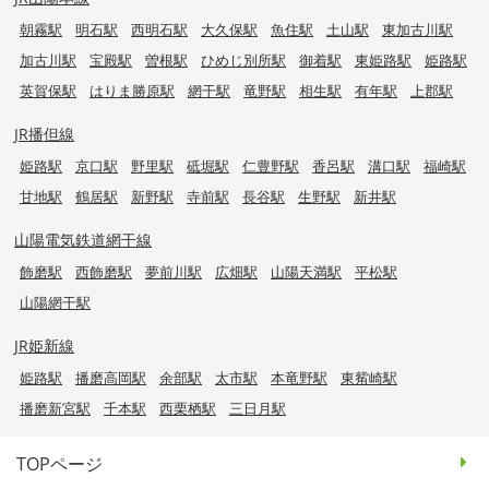
朝霧駅
明石駅
西明石駅
大久保駅
魚住駅
土山駅
東加古川駅
加古川駅
宝殿駅
曽根駅
ひめじ別所駅
御着駅
東姫路駅
姫路駅
英賀保駅
はりま勝原駅
網干駅
竜野駅
相生駅
有年駅
上郡駅
JR播但線
姫路駅
京口駅
野里駅
砥堀駅
仁豊野駅
香呂駅
溝口駅
福崎駅
甘地駅
鶴居駅
新野駅
寺前駅
長谷駅
生野駅
新井駅
山陽電気鉄道網干線
飾磨駅
西飾磨駅
夢前川駅
広畑駅
山陽天満駅
平松駅
山陽網干駅
JR姫新線
姫路駅
播磨高岡駅
余部駅
太市駅
本竜野駅
東觜崎駅
播磨新宮駅
千本駅
西栗栖駅
三日月駅
TOPページ