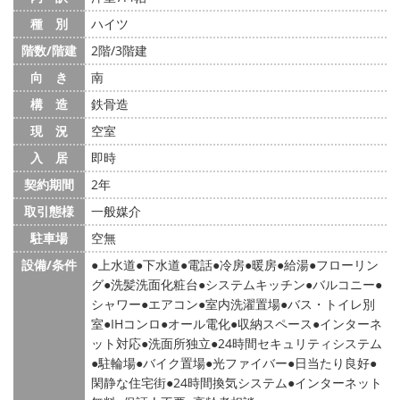
種 別
ハイツ
階数/階建
2階/3階建
向 き
南
構 造
鉄骨造
現 況
空室
入 居
即時
契約期間
2年
取引態様
一般媒介
駐車場
空無
設備/条件
上水道
下水道
電話
冷房
暖房
給湯
フローリン
グ
洗髪洗面化粧台
システムキッチン
バルコニー
シャワー
エアコン
室内洗濯置場
バス・トイレ別
室
IHコンロ
オール電化
収納スペース
インターネ
ット対応
洗面所独立
24時間セキュリティシステム
駐輪場
バイク置場
光ファイバー
日当たり良好
閑静な住宅街
24時間換気システム
インターネット