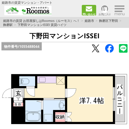
×
姫路市の賃貸マンション・アパート
問い合わせ
お気に入り
TOPページ
姫路市の賃貸 お部屋探しはRoomos（ルーモス）へ！
姫路市
飾磨区下野田
飾磨駅
下野田マンションISSEI 賃貸ハイツ
ファミリー向けの部屋を探す
下野田マンションISSEI
物件番号/
1055488044
一人暮らし向けの部屋を探す
ペットと暮らせる部屋を探す
カップル向けの部屋を探す
敷金礼金0円の部屋を探す
都市ガス&オール電化の部屋を探す
ネット無料の部屋を探す