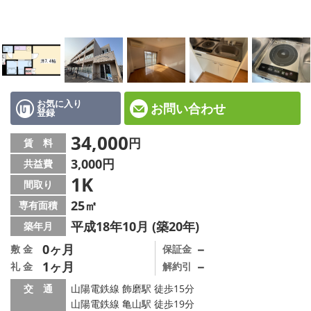
☆新築物件☆
☆インターネット無料物件☆
☆敷金·礼金0円物件☆
路線·駅から探す
お気に入り
お問い合わせ
登録
地域から探す
34,000
円
賃 料
3,000円
共益費
地図から探す
1K
間取り
スタッフ紹介
25㎡
専有面積
平成18年10月 (築20年)
築年月
スタッフ募集中
0ヶ月
－
敷 金
保証金
1ヶ月
－
礼 金
解約引
店舗情報·アクセス
交 通
山陽電鉄線 飾磨駅 徒歩15分
会社概要
山陽電鉄線 亀山駅 徒歩19分