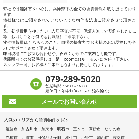
弊社では姫路市を中心に、兵庫県下の全ての賃貸情報を取り扱っており
ます。
他社様ではご紹介されていないような物件も沢山ご紹介させて頂きま
す。
又、初期費用を抑えたい…入居審査が不安…保証人無しで契約をしたい…
等、お困りごとは何でもお気軽にご相談下さい。
物件情報量はもちろんのこと、自慢の提案力でお客様のお部屋探しを全
力でサポートさせて頂きます。
即日現地にてお待ち合わせや、夜遅くからのご案内も可能です。
兵庫県内でのお部屋探しは、是非Roomos (ルーモス) にお任せ下さい。
スタッフ一同、お客様のご来店を心よりお待ちしております。
079-289-5020
営業時間：9:00～19:00
定休日：年中無休 (年末年始を除く)
メールで
お問い合わせ
人気のエリアから賃貸物件を探す
姫路市
加古川市
加東市
明石市
三木市
高砂市
たつの市
赤穂市
西脇市
揖保郡太子町
相生市
小野市
加西市
宍粟市