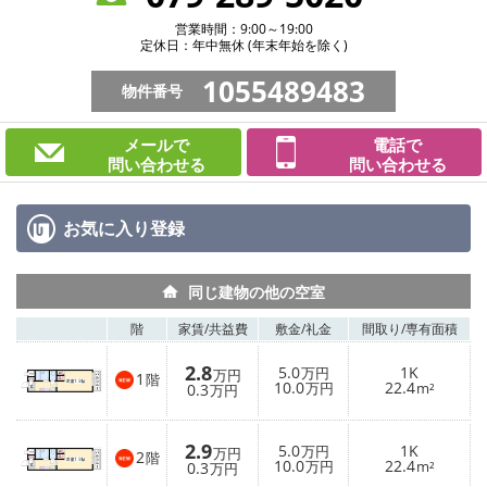
営業時間：9:00～19:00
定休日：年中無休 (年末年始を除く)
1055489483
物件番号
メールで
電話で
問い合わせる
問い合わせる
お気に入り
登録
同じ建物の他の空室
階
家賃/
共益費
敷金/
礼金
間取り/
専有面積
2.8
5.0
1K
万円
万円
1
階
10.0
22.4
0.3
万円
m²
万円
2.9
5.0
1K
万円
万円
2
階
10.0
22.4
0.3
万円
m²
万円