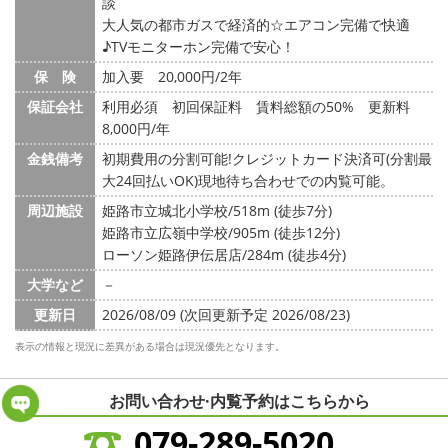
談
大人気の都市ガスで経済的☆エアコン完備で快適
♪TVモニターホン完備で安心！
保 険
加入要 20,000円/2年
保証会社
利用必須 初回保証料 賃料総額の50% 更新料
8,000円/年
金銭備考
初期費用の分割可能!クレジットカード決済可(分割最
大24回払いOK)現地待ち合わせでの内覧可能。
周辺施設
姫路市立城北小学校/518m (徒歩7分)
姫路市立広嶺中学校/905m (徒歩12分)
ローソン姫路伊伝居店/284m (徒歩4分)
大学など
－
更新日
2026/08/09 (次回更新予定 2026/08/23)
表示の情報と現況に差異がある場合は現況優先となります。
お問い合わせ·内覧予約は
こちらから
079-289-5020