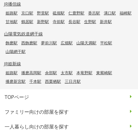
JR播但線
姫路駅
京口駅
野里駅
砥堀駅
仁豊野駅
香呂駅
溝口駅
福崎駅
甘地駅
鶴居駅
新野駅
寺前駅
長谷駅
生野駅
新井駅
山陽電気鉄道網干線
飾磨駅
西飾磨駅
夢前川駅
広畑駅
山陽天満駅
平松駅
山陽網干駅
JR姫新線
姫路駅
播磨高岡駅
余部駅
太市駅
本竜野駅
東觜崎駅
播磨新宮駅
千本駅
西栗栖駅
三日月駅
TOPページ
ファミリー向けの部屋を探す
一人暮らし向けの部屋を探す