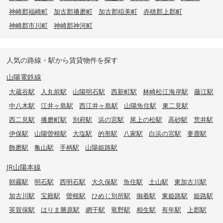
神崎郡福崎町
加古郡播磨町
加古郡稲美町
赤穂郡上郡町
神崎郡市川町
神崎郡神河町
人気の路線・駅から賃貸物件を探す
山陽電鉄線
大蔵谷駅
人丸前駅
山陽明石駅
西新町駅
林崎松江海岸駅
藤江駅
中八木駅
江井ヶ島駅
西江井ヶ島駅
山陽魚住駅
東二見駅
西二見駅
播磨町駅
別府駅
浜の宮駅
尾上の松駅
高砂駅
荒井駅
伊保駅
山陽曽根駅
大塩駅
的形駅
八家駅
白浜の宮駅
妻鹿駅
飾磨駅
亀山駅
手柄駅
山陽姫路駅
JR山陽本線
朝霧駅
明石駅
西明石駅
大久保駅
魚住駅
土山駅
東加古川駅
加古川駅
宝殿駅
曽根駅
ひめじ別所駅
御着駅
東姫路駅
姫路駅
英賀保駅
はりま勝原駅
網干駅
竜野駅
相生駅
有年駅
上郡駅