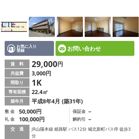
☆新築物件☆
☆インターネット無料物件☆
☆敷金·礼金0円物件☆
路線·駅から探す
お気に入り
お問い合わせ
登録
地域から探す
29,000
円
賃 料
3,000円
共益費
地図から探す
1K
間取り
スタッフ紹介
22.4㎡
専有面積
平成8年4月 (築31年)
築年月
スタッフ募集中
50,000円
－
敷 金
保証金
100,000円
－
礼 金
解約引
店舗情報·アクセス
交 通
JR山陽本線 姫路駅 バス12分 城北新町バス停 徒歩3
会社概要
分