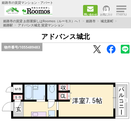
×
姫路市の賃貸マンション・アパート
問い合わせ
お気に入り
TOPページ
姫路市の賃貸 お部屋探しはRoomos（ルーモス）へ！
姫路市
城北新町
姫路駅
アドバンス城北 賃貸マンション
ファミリー向けの部屋を探す
アドバンス城北
物件番号/
1055489483
一人暮らし向けの部屋を探す
ペットと暮らせる部屋を探す
カップル向けの部屋を探す
敷金礼金0円の部屋を探す
都市ガス&オール電化の部屋を探す
ネット無料の部屋を探す