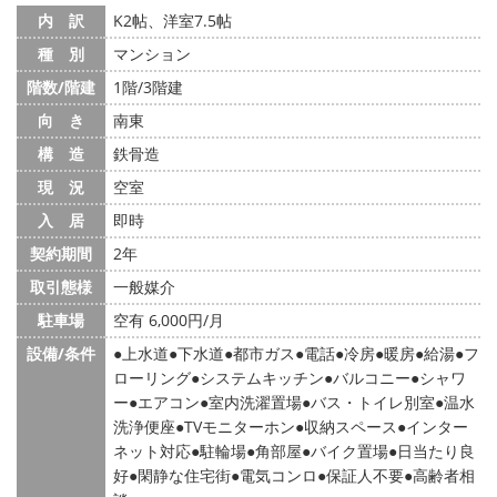
内 訳
K2帖、洋室7.5帖
種 別
マンション
階数/階建
1階/3階建
向 き
南東
構 造
鉄骨造
現 況
空室
入 居
即時
契約期間
2年
取引態様
一般媒介
駐車場
空有 6,000円/月
設備/条件
上水道
下水道
都市ガス
電話
冷房
暖房
給湯
フ
ローリング
システムキッチン
バルコニー
シャワ
ー
エアコン
室内洗濯置場
バス・トイレ別室
温水
洗浄便座
TVモニターホン
収納スペース
インター
ネット対応
駐輪場
角部屋
バイク置場
日当たり良
好
閑静な住宅街
電気コンロ
保証人不要
高齢者相