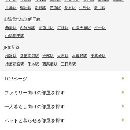
甘地駅
鶴居駅
新野駅
寺前駅
長谷駅
生野駅
新井駅
山陽電気鉄道網干線
飾磨駅
西飾磨駅
夢前川駅
広畑駅
山陽天満駅
平松駅
山陽網干駅
JR姫新線
姫路駅
播磨高岡駅
余部駅
太市駅
本竜野駅
東觜崎駅
播磨新宮駅
千本駅
西栗栖駅
三日月駅
TOPページ
ファミリー向けの部屋を探す
一人暮らし向けの部屋を探す
ペットと暮らせる部屋を探す