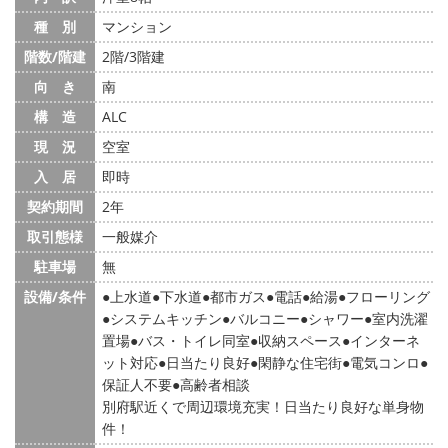
種 別
マンション
階数/階建
2階/3階建
向 き
南
構 造
ALC
現 況
空室
入 居
即時
契約期間
2年
取引態様
一般媒介
駐車場
無
設備/条件
上水道
下水道
都市ガス
電話
給湯
フローリング
システムキッチン
バルコニー
シャワー
室内洗濯
置場
バス・トイレ同室
収納スペース
インターネ
ット対応
日当たり良好
閑静な住宅街
電気コンロ
保証人不要
高齢者相談
別府駅近くで周辺環境充実！日当たり良好な単身物
件！