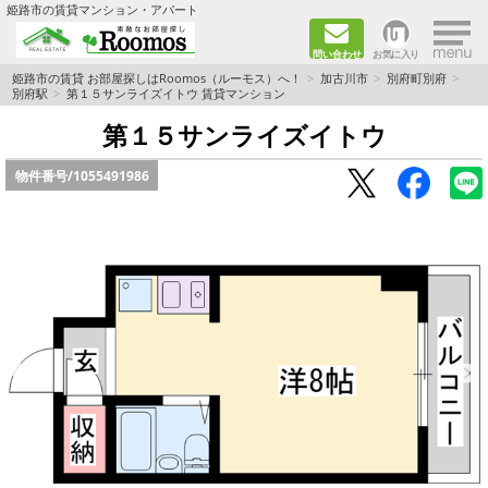
×
姫路市の賃貸マンション・アパート
問い合わせ
お気に入り
TOPページ
姫路市の賃貸 お部屋探しはRoomos（ルーモス）へ！
加古川市
別府町別府
別府駅
第１５サンライズイトウ 賃貸マンション
ファミリー向けの部屋を探す
第１５サンライズイトウ
物件番号/
1055491986
一人暮らし向けの部屋を探す
ペットと暮らせる部屋を探す
カップル向けの部屋を探す
敷金礼金0円の部屋を探す
都市ガス&オール電化の部屋を探す
ネット無料の部屋を探す