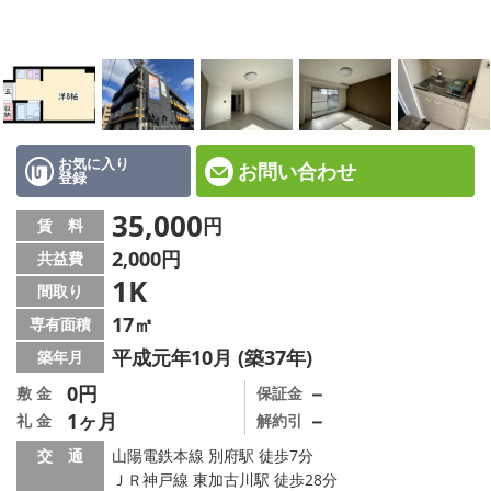
☆新築物件☆
☆インターネット無料物件☆
☆敷金·礼金0円物件☆
路線·駅から探す
お気に入り
お問い合わせ
登録
地域から探す
35,000
円
賃 料
2,000円
共益費
地図から探す
1K
間取り
スタッフ紹介
17㎡
専有面積
平成元年10月 (築37年)
築年月
スタッフ募集中
0円
－
敷 金
保証金
1ヶ月
－
礼 金
解約引
店舗情報·アクセス
交 通
山陽電鉄本線 別府駅 徒歩7分
会社概要
ＪＲ神戸線 東加古川駅 徒歩28分