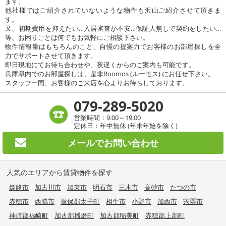
ます。
他社様ではご紹介されていないような物件も沢山ご紹介させて頂きま
す。
又、初期費用を抑えたい…入居審査が不安…保証人無しで契約をしたい…
等、お困りごとは何でもお気軽にご相談下さい。
物件情報量はもちろんのこと、自慢の提案力でお客様のお部屋探しを全
力でサポートさせて頂きます。
即日現地にてお待ち合わせや、夜遅くからのご案内も可能です。
兵庫県内でのお部屋探しは、是非Roomos (ルーモス) にお任せ下さい。
スタッフ一同、お客様のご来店を心よりお待ちしております。
079-289-5020
営業時間：9:00～19:00
定休日：年中無休 (年末年始を除く)
メールで
お問い合わせ
人気のエリアから賃貸物件を探す
姫路市
加古川市
加東市
明石市
三木市
高砂市
たつの市
赤穂市
西脇市
揖保郡太子町
相生市
小野市
加西市
宍粟市
神崎郡福崎町
加古郡播磨町
加古郡稲美町
赤穂郡上郡町