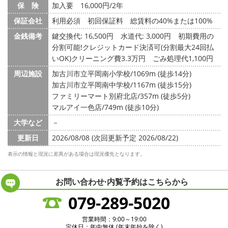
保 険
加入要 16,000円/2年
保証会社
利用必須 初回保証料 総賃料の40%または100%
金銭備考
鍵交換代: 16,500円
水道代: 3,000円
初期費用の
分割可能!クレジットカード決済可(分割最大24回払
いOK)クリーニング費3.3万円 ごみ処理代1,100円
周辺施設
加古川市立平岡南小学校/1069m (徒歩14分)
加古川市立平岡南中学校/1167m (徒歩15分)
ファミリーマート別府北店/357m (徒歩5分)
マルアイ一色店/749m (徒歩10分)
大学など
－
更新日
2026/08/08 (次回更新予定 2026/08/22)
表示の情報と現況に差異がある場合は現況優先となります。
お問い合わせ·内覧予約は
こちらから
079-289-5020
営業時間：9:00～19:00
定休日：年中無休 (年末年始を除く)