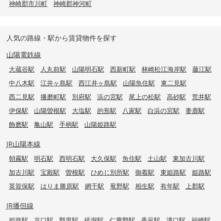
神崎郡市川町
神崎郡神河町
人気の路線・駅から賃貸物件を探す
山陽電鉄線
大蔵谷駅
人丸前駅
山陽明石駅
西新町駅
林崎松江海岸駅
藤江駅
中八木駅
江井ヶ島駅
西江井ヶ島駅
山陽魚住駅
東二見駅
西二見駅
播磨町駅
別府駅
浜の宮駅
尾上の松駅
高砂駅
荒井駅
伊保駅
山陽曽根駅
大塩駅
的形駅
八家駅
白浜の宮駅
妻鹿駅
飾磨駅
亀山駅
手柄駅
山陽姫路駅
JR山陽本線
朝霧駅
明石駅
西明石駅
大久保駅
魚住駅
土山駅
東加古川駅
加古川駅
宝殿駅
曽根駅
ひめじ別所駅
御着駅
東姫路駅
姫路駅
英賀保駅
はりま勝原駅
網干駅
竜野駅
相生駅
有年駅
上郡駅
JR播但線
姫路駅
京口駅
野里駅
砥堀駅
仁豊野駅
香呂駅
溝口駅
福崎駅