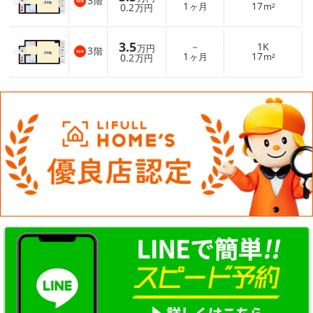
3
階
1
17
0.2
ヶ月
m²
万円
3.5
－
1K
万円
3
階
1
17
0.2
ヶ月
m²
万円