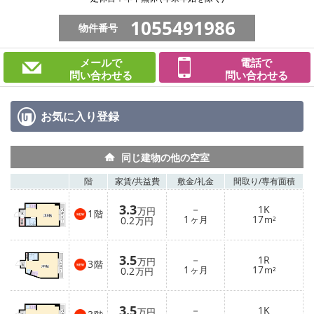
1055491986
物件番号
メールで
電話で
問い合わせる
問い合わせる
お気に入り
登録
同じ建物の他の空室
階
家賃/
共益費
敷金/
礼金
間取り/
専有面積
3.3
－
1K
万円
1
階
1
17
0.2
ヶ月
m²
万円
3.5
－
1R
万円
3
階
1
17
0.2
ヶ月
m²
万円
3.5
－
1K
万円