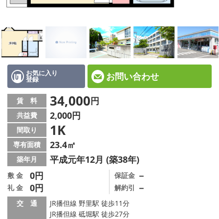
☆新築物件☆
☆インターネット無料物件☆
☆敷金·礼金0円物件☆
路線·駅から探す
お気に入り
お問い合わせ
登録
地域から探す
34,000
円
賃 料
2,000円
共益費
地図から探す
1K
間取り
スタッフ紹介
23.4㎡
専有面積
平成元年12月 (築38年)
築年月
スタッフ募集中
0円
－
敷 金
保証金
0円
－
礼 金
解約引
店舗情報·アクセス
交 通
JR播但線 野里駅 徒歩11分
会社概要
JR播但線 砥堀駅 徒歩27分