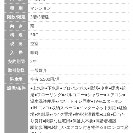
種 別
マンション
階数/階建
3階/3階建
向 き
南
構 造
SRC
現 況
空室
入 居
即時
契約期間
2年
取引態様
一般媒介
駐車場
空有 5,500円/月
設備/条件
上水道
下水道
プロパンガス
電話
冷房
暖房
給
湯
フローリング
バルコニー
シャワー
エアコン
温水洗浄便座
バス・トイレ同室
TVモニターホン
IHコンロ
収納スペース
インターネット対応
駐輪
場
角部屋
バイク置場
室外洗濯置場
出窓
日当た
り良好
閑静な住宅街
保証人不要
高齢者相談
駅徒歩圏内♪嬉しいエアコン付き物件☆IHコンロで経