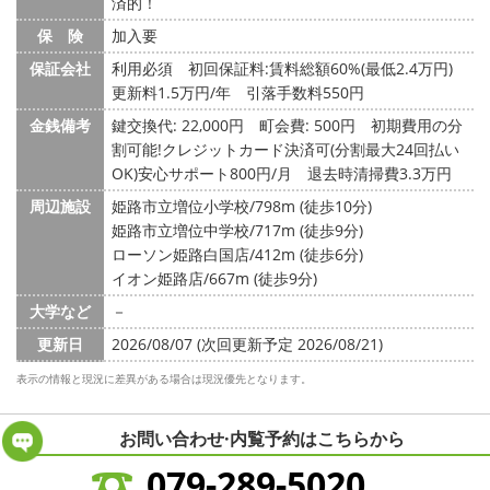
済的！
保 険
加入要
保証会社
利用必須 初回保証料:賃料総額60%(最低2.4万円)
更新料1.5万円/年 引落手数料550円
金銭備考
鍵交換代: 22,000円
町会費: 500円
初期費用の分
割可能!クレジットカード決済可(分割最大24回払い
OK)安心サポート800円/月 退去時清掃費3.3万円
周辺施設
姫路市立増位小学校/798m (徒歩10分)
姫路市立増位中学校/717m (徒歩9分)
ローソン姫路白国店/412m (徒歩6分)
イオン姫路店/667m (徒歩9分)
大学など
－
更新日
2026/08/07 (次回更新予定 2026/08/21)
表示の情報と現況に差異がある場合は現況優先となります。
お問い合わせ·内覧予約は
こちらから
079-289-5020