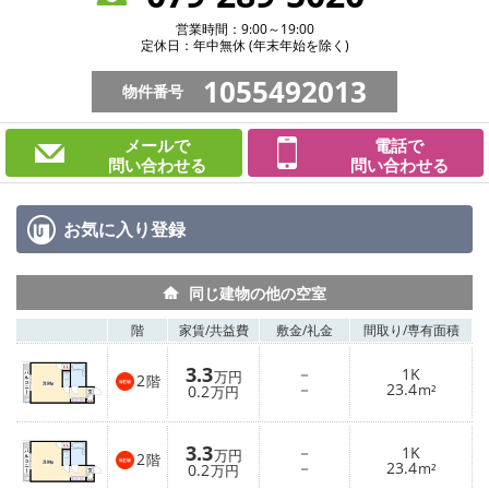
営業時間：9:00～19:00
定休日：年中無休 (年末年始を除く)
1055492013
物件番号
メールで
電話で
問い合わせる
問い合わせる
お気に入り
登録
同じ建物の他の空室
階
家賃/
共益費
敷金/
礼金
間取り/
専有面積
3.3
－
1K
万円
2
階
－
23.4
0.2
m²
万円
3.3
－
1K
万円
2
階
－
23.4
0.2
m²
万円