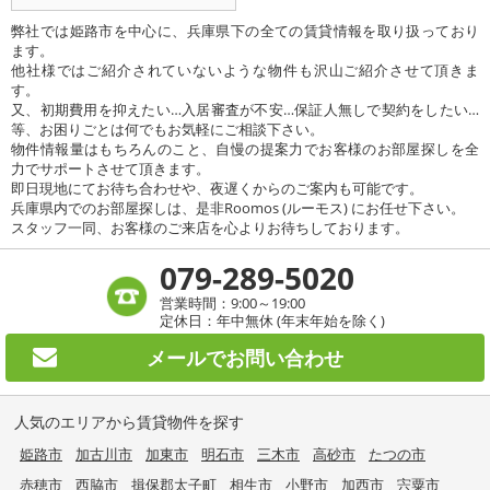
弊社では姫路市を中心に、兵庫県下の全ての賃貸情報を取り扱っており
ます。
他社様ではご紹介されていないような物件も沢山ご紹介させて頂きま
す。
又、初期費用を抑えたい…入居審査が不安…保証人無しで契約をしたい…
等、お困りごとは何でもお気軽にご相談下さい。
物件情報量はもちろんのこと、自慢の提案力でお客様のお部屋探しを全
力でサポートさせて頂きます。
即日現地にてお待ち合わせや、夜遅くからのご案内も可能です。
兵庫県内でのお部屋探しは、是非Roomos (ルーモス) にお任せ下さい。
スタッフ一同、お客様のご来店を心よりお待ちしております。
079-289-5020
営業時間：9:00～19:00
定休日：年中無休 (年末年始を除く)
メールで
お問い合わせ
人気のエリアから賃貸物件を探す
姫路市
加古川市
加東市
明石市
三木市
高砂市
たつの市
赤穂市
西脇市
揖保郡太子町
相生市
小野市
加西市
宍粟市