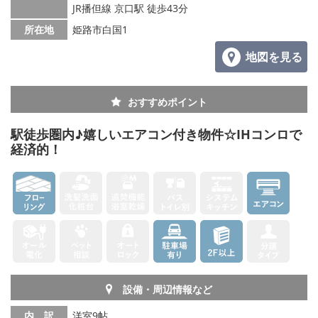
JR播但線 京口駅 徒歩43分
メールでお問い合わせ
所在地
姫路市白国1
地図を見る
おすすめポイント
駅徒歩圏内♪嬉しいエアコン付き物件☆IHコンロで
経済的！
設備・周辺情報など
内 訳
洋室9帖