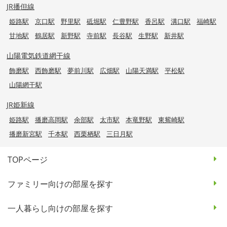
JR播但線
姫路駅
京口駅
野里駅
砥堀駅
仁豊野駅
香呂駅
溝口駅
福崎駅
甘地駅
鶴居駅
新野駅
寺前駅
長谷駅
生野駅
新井駅
山陽電気鉄道網干線
飾磨駅
西飾磨駅
夢前川駅
広畑駅
山陽天満駅
平松駅
山陽網干駅
JR姫新線
姫路駅
播磨高岡駅
余部駅
太市駅
本竜野駅
東觜崎駅
播磨新宮駅
千本駅
西栗栖駅
三日月駅
TOPページ
ファミリー向けの部屋を探す
一人暮らし向けの部屋を探す