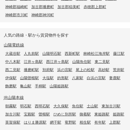
神崎郡福崎町
加古郡播磨町
加古郡稲美町
赤穂郡上郡町
神崎郡市川町
神崎郡神河町
人気の路線・駅から賃貸物件を探す
山陽電鉄線
大蔵谷駅
人丸前駅
山陽明石駅
西新町駅
林崎松江海岸駅
藤江駅
中八木駅
江井ヶ島駅
西江井ヶ島駅
山陽魚住駅
東二見駅
西二見駅
播磨町駅
別府駅
浜の宮駅
尾上の松駅
高砂駅
荒井駅
伊保駅
山陽曽根駅
大塩駅
的形駅
八家駅
白浜の宮駅
妻鹿駅
飾磨駅
亀山駅
手柄駅
山陽姫路駅
JR山陽本線
朝霧駅
明石駅
西明石駅
大久保駅
魚住駅
土山駅
東加古川駅
加古川駅
宝殿駅
曽根駅
ひめじ別所駅
御着駅
東姫路駅
姫路駅
英賀保駅
はりま勝原駅
網干駅
竜野駅
相生駅
有年駅
上郡駅