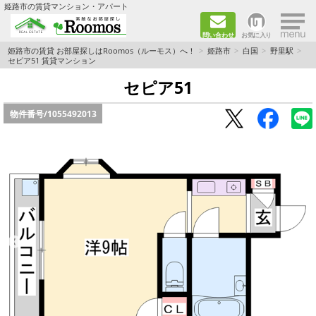
×
姫路市の賃貸マンション・アパート
問い合わせ
お気に入り
TOPページ
姫路市の賃貸 お部屋探しはRoomos（ルーモス）へ！
姫路市
白国
野里駅
セピア51 賃貸マンション
ファミリー向けの部屋を探す
セピア51
物件番号/
1055492013
一人暮らし向けの部屋を探す
ペットと暮らせる部屋を探す
カップル向けの部屋を探す
敷金礼金0円の部屋を探す
都市ガス&オール電化の部屋を探す
ネット無料の部屋を探す