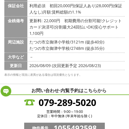
保証会社
利用必須 初回20,000円(保証人あり)28,000円(保証
人なし)月額:賃料総額の1.1%
金銭備考
更新料: 22,000円
初期費用の分割可能!クレジット
カード決済可(分割最大24回払いOK)安心サポート
1,100円
周辺施設
たつの市立御津小学校/3121m (徒歩40分)
たつの市立御津中学校/2748m (徒歩35分)
大学など
－
更新日
2026/08/09 (次回更新予定 2026/08/23)
表示の情報と現況に差異がある場合は現況優先となります。
お問い合わせ·内覧予約は
こちらから
079-289-5020
営業時間：9:00～19:00
定休日：年中無休 (年末年始を除く)
1055492598
物件番号