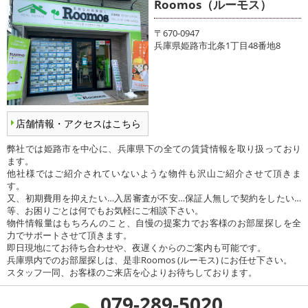
Roomos（ルーモス）
〒670-0947
兵庫県姫路市北条1丁目48番地8
店舗情報・アクセスはこちら
弊社では姫路市を中心に、兵庫県下の全ての賃貸情報を取り扱っており
ます。
他社様ではご紹介されていないような物件も沢山ご紹介させて頂きま
す。
又、初期費用を抑えたい…入居審査が不安…保証人無しで契約をしたい…
等、お困りごとは何でもお気軽にご相談下さい。
物件情報量はもちろんのこと、自慢の提案力でお客様のお部屋探しを全
力でサポートさせて頂きます。
即日現地にてお待ち合わせや、夜遅くからのご案内も可能です。
兵庫県内でのお部屋探しは、是非Roomos (ルーモス) にお任せ下さい。
スタッフ一同、お客様のご来店を心よりお待ちしております。
079-289-5020