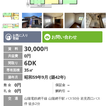
☆新築物件☆
☆インターネット無料物件☆
☆敷金·礼金0円物件☆
路線·駅から探す
お気に入り
お問い合わせ
登録
地域から探す
30,000
円
賃 料
0円
共益費
地図から探す
6DK
間取り
スタッフ紹介
35㎡
専有面積
昭和59年9月 (築42年)
築年月
スタッフ募集中
0円
－
敷 金
保証金
0円
－
礼 金
解約引
店舗情報·アクセス
交 通
山陽電鉄網干線 山陽網干駅 バス50分 岩見西口バス
会社概要
停 徒歩2分