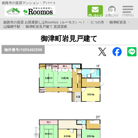
×
姫路市の賃貸マンション・アパート
問い合わせ
お気に入り
TOPページ
姫路市の賃貸 お部屋探しはRoomos（ルーモス）へ！
たつの市
御津町岩見
山陽網干駅
御津町岩見戸建て 賃貸貸家
ファミリー向けの部屋を探す
御津町岩見戸建て
物件番号/
1055492598
一人暮らし向けの部屋を探す
ペットと暮らせる部屋を探す
カップル向けの部屋を探す
敷金礼金0円の部屋を探す
都市ガス&オール電化の部屋を探す
ネット無料の部屋を探す