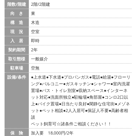
階数/階建
2階/2階建
向 き
東
構 造
木造
現 況
空室
入 居
即時
契約期間
2年
取引態様
一般媒介
駐車場
空無
設備/条件
上水道
下水道
プロパンガス
電話
給湯
フローリ
ング
バルコニー
ガスキッチン
シャワー
室内洗濯
置場
バス・トイレ別室
収納スペース
インターネ
ット対応
洗面所独立
駐輪場
角部屋
コンロ2口以
上
バイク置場
日当たり良好
閑静な住宅街
メゾネ
ット
ペット相談
2人入居可
保証人不要
高齢者相
談
ペット飼育可☆諸条件ご相談ください！！
保 険
加入要 18,000円/2年