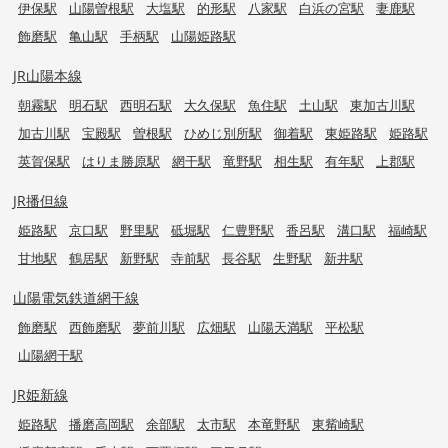
伊保駅
山陽曽根駅
大塩駅
的形駅
八家駅
白浜の宮駅
妻鹿駅
飾磨駅
亀山駅
手柄駅
山陽姫路駅
JR山陽本線
朝霧駅
明石駅
西明石駅
大久保駅
魚住駅
土山駅
東加古川駅
加古川駅
宝殿駅
曽根駅
ひめじ別所駅
御着駅
東姫路駅
姫路駅
英賀保駅
はりま勝原駅
網干駅
竜野駅
相生駅
有年駅
上郡駅
JR播但線
姫路駅
京口駅
野里駅
砥堀駅
仁豊野駅
香呂駅
溝口駅
福崎駅
甘地駅
鶴居駅
新野駅
寺前駅
長谷駅
生野駅
新井駅
山陽電気鉄道網干線
飾磨駅
西飾磨駅
夢前川駅
広畑駅
山陽天満駅
平松駅
山陽網干駅
JR姫新線
姫路駅
播磨高岡駅
余部駅
太市駅
本竜野駅
東觜崎駅