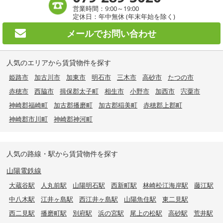
営業時間：9:00～19:00
定休日：年中無休 (年末年始を除く)
メールで
お問い合わせ
人気のエリアから賃貸物件を探す
姫路市
加古川市
加東市
明石市
三木市
高砂市
たつの市
赤穂市
西脇市
揖保郡太子町
相生市
小野市
加西市
宍粟市
神崎郡福崎町
加古郡播磨町
加古郡稲美町
赤穂郡上郡町
神崎郡市川町
神崎郡神河町
人気の路線・駅から賃貸物件を探す
山陽電鉄線
大蔵谷駅
人丸前駅
山陽明石駅
西新町駅
林崎松江海岸駅
藤江駅
中八木駅
江井ヶ島駅
西江井ヶ島駅
山陽魚住駅
東二見駅
西二見駅
播磨町駅
別府駅
浜の宮駅
尾上の松駅
高砂駅
荒井駅