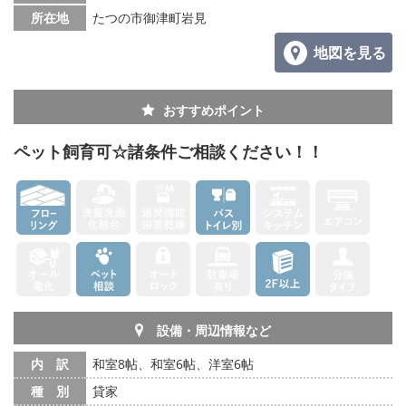
所在地
たつの市御津町岩見
メールでお問い合わせ
地図を見る
おすすめポイント
ペット飼育可☆諸条件ご相談ください！！
設備・周辺情報など
内 訳
和室8帖、和室6帖、洋室6帖
種 別
貸家