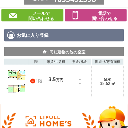
メールで
電話で
問い合わせる
問い合わせる
お気に入り
登録
同じ建物の他の空室
階
家賃/
共益費
敷金/
礼金
間取り/
専有面積
3.5
－
6DK
万円
1
階
－
38.62
－
m²