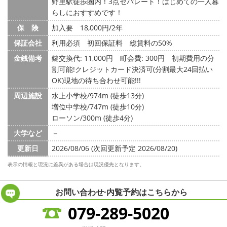
野里駅徒歩圏内！3点セパレート！はじめての一人暮
らしにおすすめです！
保 険
加入要 18,000円/2年
保証会社
利用必須 初回保証料 総賃料の50%
金銭備考
鍵交換代: 11,000円
町会費: 300円
初期費用の分
割可能!クレジットカード決済可(分割最大24回払い
OK)現地の待ち合わせ可能!!!
周辺施設
水上小学校/974m (徒歩13分)
増位中学校/747m (徒歩10分)
ローソン/300m (徒歩4分)
大学など
－
更新日
2026/08/06 (次回更新予定 2026/08/20)
表示の情報と現況に差異がある場合は現況優先となります。
お問い合わせ·内覧予約は
こちらから
079-289-5020