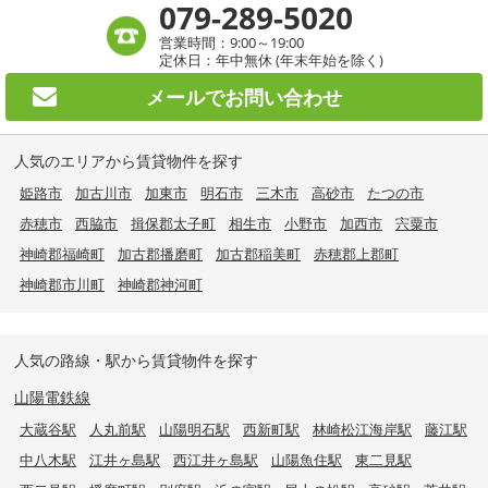
079-289-5020
営業時間：9:00～19:00
定休日：年中無休 (年末年始を除く)
メールで
お問い合わせ
人気のエリアから賃貸物件を探す
姫路市
加古川市
加東市
明石市
三木市
高砂市
たつの市
赤穂市
西脇市
揖保郡太子町
相生市
小野市
加西市
宍粟市
神崎郡福崎町
加古郡播磨町
加古郡稲美町
赤穂郡上郡町
神崎郡市川町
神崎郡神河町
人気の路線・駅から賃貸物件を探す
山陽電鉄線
大蔵谷駅
人丸前駅
山陽明石駅
西新町駅
林崎松江海岸駅
藤江駅
中八木駅
江井ヶ島駅
西江井ヶ島駅
山陽魚住駅
東二見駅