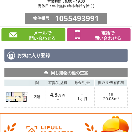
営業時間：9:00～19:00
定休日：年中無休 (年末年始を除く)
1055493991
物件番号
メールで
電話で
問い合わせる
問い合わせる
お気に入り
登録
同じ建物の他の空室
階
家賃/
共益費
敷金/
礼金
間取り/
専有面積
4.3
－
1R
万円
2
階
1
20.08
－
ヶ月
m²