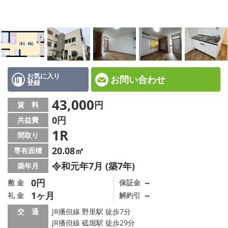
☆新築物件☆
☆インターネット無料物件☆
☆敷金·礼金0円物件☆
路線·駅から探す
お気に入り
お問い合わせ
登録
地域から探す
43,000
円
賃 料
0円
共益費
地図から探す
1R
間取り
スタッフ紹介
20.08㎡
専有面積
令和元年7月 (築7年)
築年月
スタッフ募集中
0円
－
敷 金
保証金
1ヶ月
－
礼 金
解約引
店舗情報·アクセス
交 通
JR播但線 野里駅 徒歩7分
会社概要
JR播但線 砥堀駅 徒歩29分