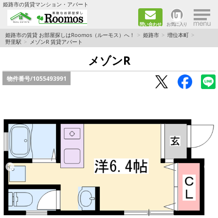
×
姫路市の賃貸マンション・アパート
問い合わせ
お気に入り
TOPページ
姫路市の賃貸 お部屋探しはRoomos（ルーモス）へ！
姫路市
増位本町
野里駅
メゾンR 賃貸アパート
ファミリー向けの部屋を探す
メゾンR
物件番号/
1055493991
一人暮らし向けの部屋を探す
ペットと暮らせる部屋を探す
カップル向けの部屋を探す
敷金礼金0円の部屋を探す
都市ガス&オール電化の部屋を探す
ネット無料の部屋を探す