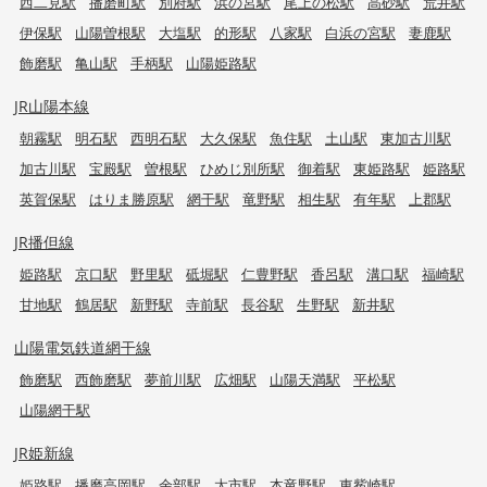
西二見駅
播磨町駅
別府駅
浜の宮駅
尾上の松駅
高砂駅
荒井駅
伊保駅
山陽曽根駅
大塩駅
的形駅
八家駅
白浜の宮駅
妻鹿駅
飾磨駅
亀山駅
手柄駅
山陽姫路駅
JR山陽本線
朝霧駅
明石駅
西明石駅
大久保駅
魚住駅
土山駅
東加古川駅
加古川駅
宝殿駅
曽根駅
ひめじ別所駅
御着駅
東姫路駅
姫路駅
英賀保駅
はりま勝原駅
網干駅
竜野駅
相生駅
有年駅
上郡駅
JR播但線
姫路駅
京口駅
野里駅
砥堀駅
仁豊野駅
香呂駅
溝口駅
福崎駅
甘地駅
鶴居駅
新野駅
寺前駅
長谷駅
生野駅
新井駅
山陽電気鉄道網干線
飾磨駅
西飾磨駅
夢前川駅
広畑駅
山陽天満駅
平松駅
山陽網干駅
JR姫新線
姫路駅
播磨高岡駅
余部駅
太市駅
本竜野駅
東觜崎駅