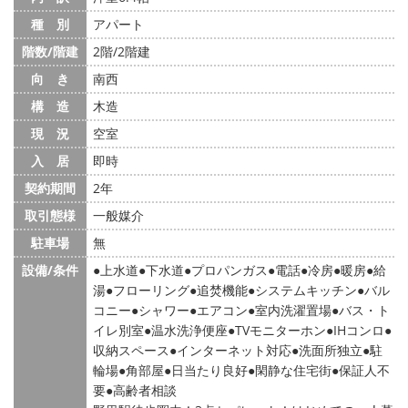
種 別
アパート
階数/階建
2階/2階建
向 き
南西
構 造
木造
現 況
空室
入 居
即時
契約期間
2年
取引態様
一般媒介
駐車場
無
設備/条件
上水道
下水道
プロパンガス
電話
冷房
暖房
給
湯
フローリング
追焚機能
システムキッチン
バル
コニー
シャワー
エアコン
室内洗濯置場
バス・ト
イレ別室
温水洗浄便座
TVモニターホン
IHコンロ
収納スペース
インターネット対応
洗面所独立
駐
輪場
角部屋
日当たり良好
閑静な住宅街
保証人不
要
高齢者相談