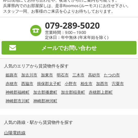
兵庫県内でのお部屋探しは、是非Roomos (ルーモス) にお任せ下さい。
スタッフ一同、お客様のご来店を心よりお待ちしております。
079-289-5020
営業時間：9:00～19:00
定休日：年中無休 (年末年始を除く)
メールで
お問い合わせ
人気のエリアから賃貸物件を探す
姫路市
加古川市
加東市
明石市
三木市
高砂市
たつの市
赤穂市
西脇市
揖保郡太子町
小野市
相生市
加西市
宍粟市
神崎郡福崎町
加古郡播磨町
加古郡稲美町
赤穂郡上郡町
神崎郡市川町
神崎郡神河町
人気の路線・駅から賃貸物件を探す
山陽電鉄線