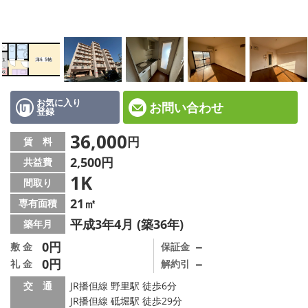
☆新築物件☆
☆インターネット無料物件☆
☆敷金·礼金0円物件☆
路線·駅から探す
お気に入り
お問い合わせ
登録
地域から探す
36,000
円
賃 料
2,500円
共益費
地図から探す
1K
間取り
スタッフ紹介
21㎡
専有面積
平成3年4月 (築36年)
築年月
スタッフ募集中
0円
－
敷 金
保証金
0円
－
礼 金
解約引
店舗情報·アクセス
交 通
JR播但線 野里駅 徒歩6分
会社概要
JR播但線 砥堀駅 徒歩29分