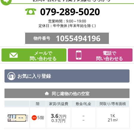
079-289-5020
営業時間：9:00～19:00
定休日：年中無休 (年末年始を除く)
1055494196
物件番号
メールで
電話で
問い合わせる
問い合わせる
お気に入り
登録
同じ建物の他の空室
階
家賃/
共益費
敷金/
礼金
間取り/
専有面積
3.6
－
1K
万円
5
階
－
21
0.3
m²
万円