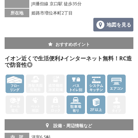
JR播但線 京口駅 徒歩35分
メールでお問い合わせ
所在地
姫路市増位本町2丁目
地図を見る
おすすめポイント
イオン近くで生活便利♪インターネット無料！RC造
で防音性◎
設備・周辺情報など
内 訳
洋室6.5帖