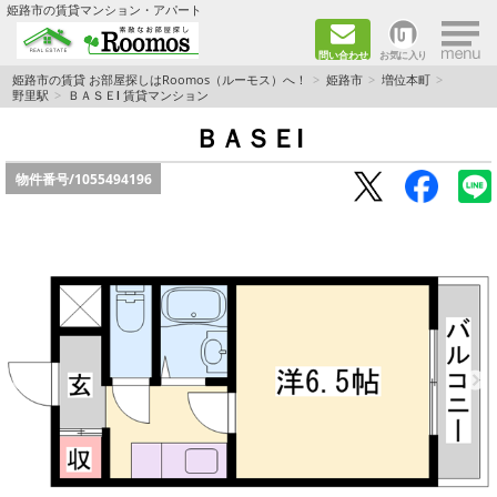
×
姫路市の賃貸マンション・アパート
問い合わせ
お気に入り
TOPページ
姫路市の賃貸 お部屋探しはRoomos（ルーモス）へ！
姫路市
増位本町
野里駅
ＢＡＳＥⅠ 賃貸マンション
ファミリー向けの部屋を探す
ＢＡＳＥⅠ
物件番号/
1055494196
一人暮らし向けの部屋を探す
ペットと暮らせる部屋を探す
カップル向けの部屋を探す
敷金礼金0円の部屋を探す
都市ガス&オール電化の部屋を探す
ネット無料の部屋を探す