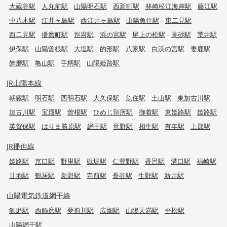
大蔵谷駅
人丸前駅
山陽明石駅
西新町駅
林崎松江海岸駅
藤江駅
中八木駅
江井ヶ島駅
西江井ヶ島駅
山陽魚住駅
東二見駅
西二見駅
播磨町駅
別府駅
浜の宮駅
尾上の松駅
高砂駅
荒井駅
伊保駅
山陽曽根駅
大塩駅
的形駅
八家駅
白浜の宮駅
妻鹿駅
飾磨駅
亀山駅
手柄駅
山陽姫路駅
JR山陽本線
朝霧駅
明石駅
西明石駅
大久保駅
魚住駅
土山駅
東加古川駅
加古川駅
宝殿駅
曽根駅
ひめじ別所駅
御着駅
東姫路駅
姫路駅
英賀保駅
はりま勝原駅
網干駅
竜野駅
相生駅
有年駅
上郡駅
JR播但線
姫路駅
京口駅
野里駅
砥堀駅
仁豊野駅
香呂駅
溝口駅
福崎駅
甘地駅
鶴居駅
新野駅
寺前駅
長谷駅
生野駅
新井駅
山陽電気鉄道網干線
飾磨駅
西飾磨駅
夢前川駅
広畑駅
山陽天満駅
平松駅
山陽網干駅