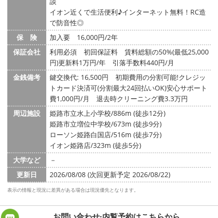
談
イオン近くで生活便利♪インターネット無料！RC造
で防音性◎
保 険
加入要 16,000円/2年
保証会社
利用必須 初回保証料 賃料総額の50%(最低25,000
円)更新料1万円/年 引落手数料440円/月
金銭備考
鍵交換代: 16,500円
初期費用の分割可能!クレジッ
トカード決済可(分割最大24回払いOK)安心サポート
費1,000円/月 退去時クリーニング費3.3万円
周辺施設
姫路市立水上小学校/886m (徒歩12分)
姫路市立増位中学校/673m (徒歩9分)
ローソン姫路白国店/516m (徒歩7分)
イオン姫路店/323m (徒歩5分)
大学など
－
更新日
2026/08/08 (次回更新予定 2026/08/22)
表示の情報と現況に差異がある場合は現況優先となります。
お問い合わせ·内覧予約は
こちらから