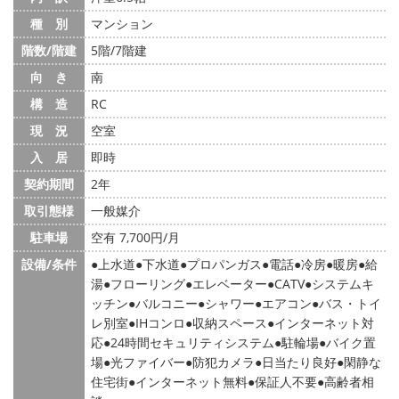
種 別
マンション
階数/階建
5階/7階建
向 き
南
構 造
RC
現 況
空室
入 居
即時
契約期間
2年
取引態様
一般媒介
駐車場
空有 7,700円/月
設備/条件
上水道
下水道
プロパンガス
電話
冷房
暖房
給
湯
フローリング
エレベーター
CATV
システムキ
ッチン
バルコニー
シャワー
エアコン
バス・トイ
レ別室
IHコンロ
収納スペース
インターネット対
応
24時間セキュリティシステム
駐輪場
バイク置
場
光ファイバー
防犯カメラ
日当たり良好
閑静な
住宅街
インターネット無料
保証人不要
高齢者相