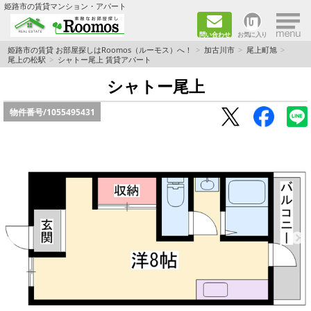
×
姫路市の賃貸マンション・アパート
問い合わせ
お気に入り
TOPページ
姫路市の賃貸 お部屋探しはRoomos（ルーモス）へ！
加古川市
尾上町旭
尾上の松駅
シャトー尾上 賃貸アパート
ファミリー向けの部屋を探す
シャトー尾上
物件番号/
1055495431
一人暮らし向けの部屋を探す
ペットと暮らせる部屋を探す
カップル向けの部屋を探す
敷金礼金0円の部屋を探す
都市ガス&オール電化の部屋を探す
ネット無料の部屋を探す