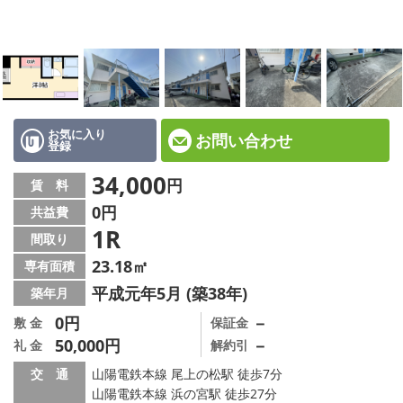
☆新築物件☆
☆インターネット無料物件☆
☆敷金·礼金0円物件☆
路線·駅から探す
お気に入り
お問い合わせ
登録
地域から探す
34,000
円
賃 料
0円
共益費
地図から探す
1R
間取り
スタッフ紹介
23.18㎡
専有面積
平成元年5月 (築38年)
築年月
スタッフ募集中
0円
－
敷 金
保証金
50,000円
－
礼 金
解約引
店舗情報·アクセス
交 通
山陽電鉄本線 尾上の松駅 徒歩7分
会社概要
山陽電鉄本線 浜の宮駅 徒歩27分