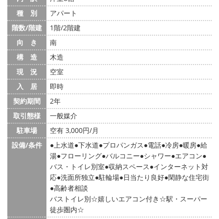
種 別
アパート
階数/階建
1階/2階建
向 き
南
構 造
木造
現 況
空室
入 居
即時
契約期間
2年
取引態様
一般媒介
駐車場
空有 3,000円/月
設備/条件
上水道
下水道
プロパンガス
電話
冷房
暖房
給
湯
フローリング
バルコニー
シャワー
エアコン
バス・トイレ別室
収納スペース
インターネット対
応
洗面所独立
駐輪場
日当たり良好
閑静な住宅街
高齢者相談
バストイレ別☆嬉しいエアコン付き☆駅・スーパー
徒歩圏内☆