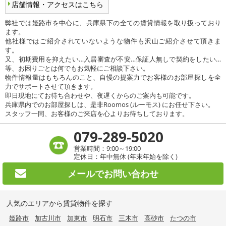
店舗情報・アクセスはこちら
弊社では姫路市を中心に、兵庫県下の全ての賃貸情報を取り扱っており
ます。
他社様ではご紹介されていないような物件も沢山ご紹介させて頂きま
す。
又、初期費用を抑えたい…入居審査が不安…保証人無しで契約をしたい…
等、お困りごとは何でもお気軽にご相談下さい。
物件情報量はもちろんのこと、自慢の提案力でお客様のお部屋探しを全
力でサポートさせて頂きます。
即日現地にてお待ち合わせや、夜遅くからのご案内も可能です。
兵庫県内でのお部屋探しは、是非Roomos (ルーモス) にお任せ下さい。
スタッフ一同、お客様のご来店を心よりお待ちしております。
079-289-5020
営業時間：9:00～19:00
定休日：年中無休 (年末年始を除く)
メールで
お問い合わせ
人気のエリアから賃貸物件を探す
姫路市
加古川市
加東市
明石市
三木市
高砂市
たつの市