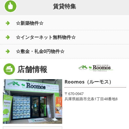
賃貸特集
☆新築物件☆
☆インターネット無料物件☆
☆敷金・礼金0円物件☆
店舗情報
Roomos（ルーモス）
〒670-0947
兵庫県姫路市北条1丁目48番地8