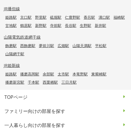
JR播但線
姫路駅
京口駅
野里駅
砥堀駅
仁豊野駅
香呂駅
溝口駅
福崎駅
甘地駅
鶴居駅
新野駅
寺前駅
長谷駅
生野駅
新井駅
山陽電気鉄道網干線
飾磨駅
西飾磨駅
夢前川駅
広畑駅
山陽天満駅
平松駅
山陽網干駅
JR姫新線
姫路駅
播磨高岡駅
余部駅
太市駅
本竜野駅
東觜崎駅
播磨新宮駅
千本駅
西栗栖駅
三日月駅
TOPページ
ファミリー向けの部屋を探す
一人暮らし向けの部屋を探す