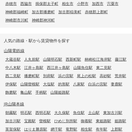
赤穂市
西脇市
揖保郡太子町
相生市
小野市
加西市
宍粟市
神崎郡福崎町
加古郡播磨町
加古郡稲美町
赤穂郡上郡町
神崎郡市川町
神崎郡神河町
人気の路線・駅から賃貸物件を探す
山陽電鉄線
大蔵谷駅
人丸前駅
山陽明石駅
西新町駅
林崎松江海岸駅
藤江駅
中八木駅
江井ヶ島駅
西江井ヶ島駅
山陽魚住駅
東二見駅
西二見駅
播磨町駅
別府駅
浜の宮駅
尾上の松駅
高砂駅
荒井駅
伊保駅
山陽曽根駅
大塩駅
的形駅
八家駅
白浜の宮駅
妻鹿駅
飾磨駅
亀山駅
手柄駅
山陽姫路駅
JR山陽本線
朝霧駅
明石駅
西明石駅
大久保駅
魚住駅
土山駅
東加古川駅
加古川駅
宝殿駅
曽根駅
ひめじ別所駅
御着駅
東姫路駅
姫路駅
英賀保駅
はりま勝原駅
網干駅
竜野駅
相生駅
有年駅
上郡駅