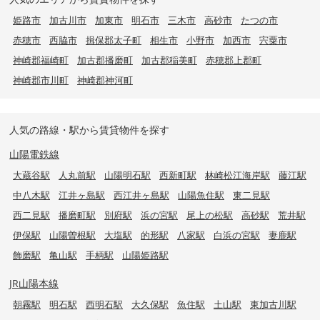
姫路市
加古川市
加東市
明石市
三木市
高砂市
たつの市
赤穂市
西脇市
揖保郡太子町
相生市
小野市
加西市
宍粟市
神崎郡福崎町
加古郡播磨町
加古郡稲美町
赤穂郡上郡町
神崎郡市川町
神崎郡神河町
人気の路線・駅から賃貸物件を探す
山陽電鉄線
大蔵谷駅
人丸前駅
山陽明石駅
西新町駅
林崎松江海岸駅
藤江駅
中八木駅
江井ヶ島駅
西江井ヶ島駅
山陽魚住駅
東二見駅
西二見駅
播磨町駅
別府駅
浜の宮駅
尾上の松駅
高砂駅
荒井駅
伊保駅
山陽曽根駅
大塩駅
的形駅
八家駅
白浜の宮駅
妻鹿駅
飾磨駅
亀山駅
手柄駅
山陽姫路駅
JR山陽本線
朝霧駅
明石駅
西明石駅
大久保駅
魚住駅
土山駅
東加古川駅