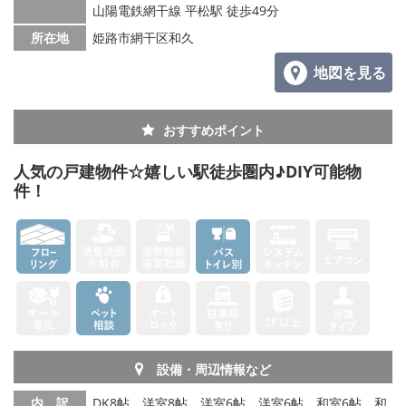
山陽電鉄網干線 平松駅 徒歩49分
メールでお問い合わせ
所在地
姫路市網干区和久
地図を見る
おすすめポイント
人気の戸建物件☆嬉しい駅徒歩圏内♪DIY可能物
件！
設備・周辺情報など
内 訳
DK8帖、洋室8帖、洋室6帖、洋室6帖、和室6帖、和