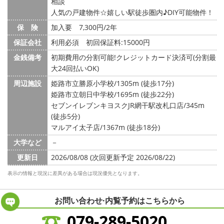
相談
人気の戸建物件☆嬉しい駅徒歩圏内♪DIY可能物件！
保 険
加入要 7,300円/2年
保証会社
利用必須 初回保証料:15000円
金銭備考
初期費用の分割可能!クレジットカード決済可(分割最
大24回払いOK)
周辺施設
姫路市立勝原小学校/1305m (徒歩17分)
姫路市立朝日中学校/1695m (徒歩22分)
セブンイレブンキヨスクJR網干駅改札口店/345m
(徒歩5分)
マルアイ太子店/1367m (徒歩18分)
大学など
－
更新日
2026/08/08 (次回更新予定 2026/08/22)
表示の情報と現況に差異がある場合は現況優先となります。
お問い合わせ·内覧予約は
こちらから
079-289-5020