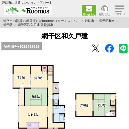
×
姫路市の賃貸マンション・アパート
問い合わせ
お気に入り
TOPページ
姫路市の賃貸 お部屋探しはRoomos（ルーモス）へ！
姫路市
網干区和久
網干駅
網干区和久戸建 賃貸貸家
ファミリー向けの部屋を探す
網干区和久戸建
物件番号/
1055495653
一人暮らし向けの部屋を探す
ペットと暮らせる部屋を探す
カップル向けの部屋を探す
敷金礼金0円の部屋を探す
都市ガス&オール電化の部屋を探す
ネット無料の部屋を探す