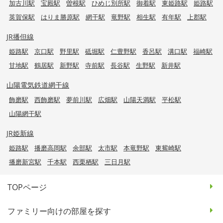
加古川駅
宝殿駅
曽根駅
ひめじ別所駅
御着駅
東姫路駅
姫路駅
英賀保駅
はりま勝原駅
網干駅
竜野駅
相生駅
有年駅
上郡駅
JR播但線
姫路駅
京口駅
野里駅
砥堀駅
仁豊野駅
香呂駅
溝口駅
福崎駅
甘地駅
鶴居駅
新野駅
寺前駅
長谷駅
生野駅
新井駅
山陽電気鉄道網干線
飾磨駅
西飾磨駅
夢前川駅
広畑駅
山陽天満駅
平松駅
山陽網干駅
JR姫新線
姫路駅
播磨高岡駅
余部駅
太市駅
本竜野駅
東觜崎駅
播磨新宮駅
千本駅
西栗栖駅
三日月駅
TOPページ
ファミリー向けの部屋を探す