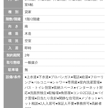
室6帖
種 別
貸家
階数/階建
1階/2階建
向 き
南
構 造
木造
現 況
空室
入 居
即時
契約期間
2年
取引態様
一般媒介
駐車場
無
設備/条件
上水道
下水道
プロパンガス
電話
給湯
フローリ
ング
バルコニー
シャワー
専用庭
室内洗濯置場
バス・トイレ別室
収納スペース
インターネット対
応
洗面所独立
駐輪場
角部屋
コンロ2口以上
バイ
ク置場
日当たり良好
閑静な住宅街
メゾネット
ペ
ット相談
2人入居可
保証人不要
事務所可
高齢者