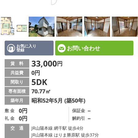
☆新築物件☆
☆インターネット無料物件☆
☆敷金·礼金0円物件☆
路線·駅から探す
お気に入り
お問い合わせ
登録
地域から探す
33,000
円
賃 料
0円
共益費
地図から探す
5DK
間取り
スタッフ紹介
70.77㎡
専有面積
昭和52年5月 (築50年)
築年月
スタッフ募集中
0円
－
敷 金
保証金
0円
－
礼 金
解約引
店舗情報·アクセス
交 通
JR山陽本線 網干駅 徒歩4分
会社概要
JR山陽本線 はりま勝原駅 徒歩37分