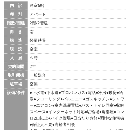
内 訳
洋室6帖
種 別
アパート
階数/階建
2階/2階建
向 き
南
構 造
軽量鉄骨
現 況
空室
入 居
即時
契約期間
2年
取引態様
一般媒介
駐車場
空無
設備/条件
上水道
下水道
プロパンガス
電話
冷房
暖房
給
湯
フローリング
バルコニー
ガスキッチン
シャワ
ー
エアコン
室内洗濯置場
バス・トイレ同室
収納
スペース
インターネット対応
駐輪場
角部屋
コン
ロ2口以上
バイク置場
日当たり良好
閑静な住宅街
保証人不要
高齢者相談