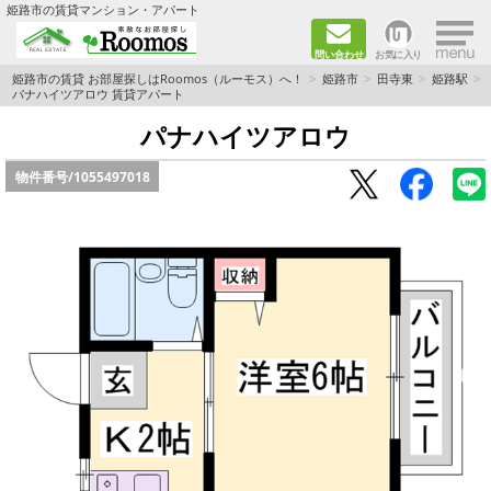
×
姫路市の賃貸マンション・アパート
問い合わせ
お気に入り
TOPページ
姫路市の賃貸 お部屋探しはRoomos（ルーモス）へ！
姫路市
田寺東
姫路駅
パナハイツアロウ 賃貸アパート
ファミリー向けの部屋を探す
パナハイツアロウ
物件番号/
1055497018
一人暮らし向けの部屋を探す
ペットと暮らせる部屋を探す
カップル向けの部屋を探す
敷金礼金0円の部屋を探す
都市ガス&オール電化の部屋を探す
ネット無料の部屋を探す