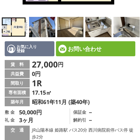
☆新築物件☆
☆インターネット無料物件☆
☆敷金·礼金0円物件☆
路線·駅から探す
お気に入り
お問い合わせ
登録
地域から探す
27,000
円
賃 料
0円
共益費
地図から探す
1R
間取り
スタッフ紹介
17.15㎡
専有面積
昭和61年11月 (築40年)
築年月
スタッフ募集中
50,000円
－
敷 金
保証金
3ヶ月
－
礼 金
解約引
店舗情報·アクセス
交 通
JR山陽本線 姫路駅 バス20分 西川病院前停バス停 徒
会社概要
歩2分