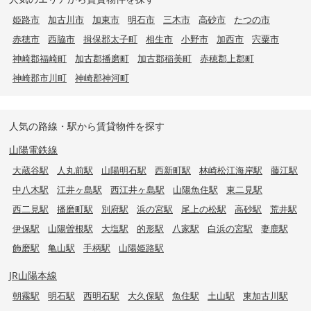
姫路市
加古川市
加東市
明石市
三木市
高砂市
たつの市
赤穂市
西脇市
揖保郡太子町
相生市
小野市
加西市
宍粟市
神崎郡福崎町
加古郡播磨町
加古郡稲美町
赤穂郡上郡町
神崎郡市川町
神崎郡神河町
人気の路線・駅から賃貸物件を探す
山陽電鉄線
大蔵谷駅
人丸前駅
山陽明石駅
西新町駅
林崎松江海岸駅
藤江駅
中八木駅
江井ヶ島駅
西江井ヶ島駅
山陽魚住駅
東二見駅
西二見駅
播磨町駅
別府駅
浜の宮駅
尾上の松駅
高砂駅
荒井駅
伊保駅
山陽曽根駅
大塩駅
的形駅
八家駅
白浜の宮駅
妻鹿駅
飾磨駅
亀山駅
手柄駅
山陽姫路駅
JR山陽本線
朝霧駅
明石駅
西明石駅
大久保駅
魚住駅
土山駅
東加古川駅