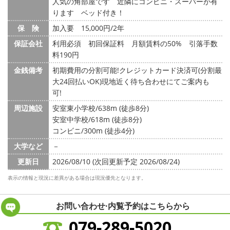
人気の角部屋です 近隣にコンビニ・スーパーが有
ります ベッド付き！
保 険
加入要 15,000円/2年
保証会社
利用必須 初回保証料 月額賃料の50% 引落手数
料190円
金銭備考
初期費用の分割可能!クレジットカード決済可(分割最
大24回払いOK)現地近く待ち合わせにてご案内も
可!
周辺施設
安室東小学校/638m (徒歩8分)
安室中学校/618m (徒歩8分)
コンビニ/300m (徒歩4分)
大学など
－
更新日
2026/08/10 (次回更新予定 2026/08/24)
表示の情報と現況に差異がある場合は現況優先となります。
お問い合わせ·内覧予約は
こちらから
079-289-5020