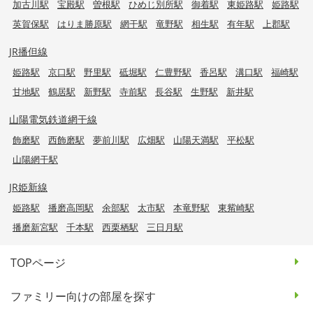
加古川駅
宝殿駅
曽根駅
ひめじ別所駅
御着駅
東姫路駅
姫路駅
英賀保駅
はりま勝原駅
網干駅
竜野駅
相生駅
有年駅
上郡駅
JR播但線
姫路駅
京口駅
野里駅
砥堀駅
仁豊野駅
香呂駅
溝口駅
福崎駅
甘地駅
鶴居駅
新野駅
寺前駅
長谷駅
生野駅
新井駅
山陽電気鉄道網干線
飾磨駅
西飾磨駅
夢前川駅
広畑駅
山陽天満駅
平松駅
山陽網干駅
JR姫新線
姫路駅
播磨高岡駅
余部駅
太市駅
本竜野駅
東觜崎駅
播磨新宮駅
千本駅
西栗栖駅
三日月駅
TOPページ
ファミリー向けの部屋を探す