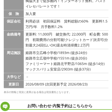
獨協大まで徒歩圏内！インターネット無料。バスト
イレセパレートです！
保 険
加入要
保証会社
利用必須 初回保証料 賃料総額の60% 更新料1.5
万円/年 月手数料1.2%
金銭備考
更新料: 11,000円
鍵交換代: 22,000円
町会費: 500
円
初期費用の分割可能!クレジットカード決済可(分
割最大24回払いOK)退去時清掃費2.2万円
周辺施設
姫路市立広峰小学校/1893m (徒歩24分)
姫路市立広嶺中学校/1551m (徒歩20分)
ファミリーマート姫路北平野店/1065m (徒歩14分)
マックスバリュ安室店/2903m (徒歩37分)
大学など
－
更新日
2026/08/09 (次回更新予定 2026/08/23)
表示の情報と現況に差異がある場合は現況優先となります。
お問い合わせ·内覧予約は
こちらから