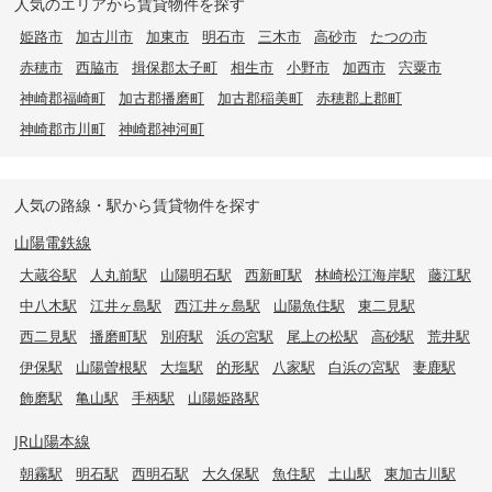
人気のエリアから賃貸物件を探す
姫路市
加古川市
加東市
明石市
三木市
高砂市
たつの市
赤穂市
西脇市
揖保郡太子町
相生市
小野市
加西市
宍粟市
神崎郡福崎町
加古郡播磨町
加古郡稲美町
赤穂郡上郡町
神崎郡市川町
神崎郡神河町
人気の路線・駅から賃貸物件を探す
山陽電鉄線
大蔵谷駅
人丸前駅
山陽明石駅
西新町駅
林崎松江海岸駅
藤江駅
中八木駅
江井ヶ島駅
西江井ヶ島駅
山陽魚住駅
東二見駅
西二見駅
播磨町駅
別府駅
浜の宮駅
尾上の松駅
高砂駅
荒井駅
伊保駅
山陽曽根駅
大塩駅
的形駅
八家駅
白浜の宮駅
妻鹿駅
飾磨駅
亀山駅
手柄駅
山陽姫路駅
JR山陽本線
朝霧駅
明石駅
西明石駅
大久保駅
魚住駅
土山駅
東加古川駅