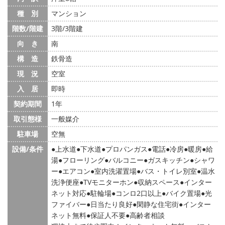
種 別
マンション
階数/階建
3階/3階建
向 き
南
構 造
鉄骨造
現 況
空室
入 居
即時
契約期間
1年
取引態様
一般媒介
駐車場
空無
設備/条件
上水道
下水道
プロパンガス
電話
冷房
暖房
給
湯
フローリング
バルコニー
ガスキッチン
シャワ
ー
エアコン
室内洗濯置場
バス・トイレ別室
温水
洗浄便座
TVモニターホン
収納スペース
インター
ネット対応
駐輪場
コンロ2口以上
バイク置場
光
ファイバー
日当たり良好
閑静な住宅街
インター
ネット無料
保証人不要
高齢者相談