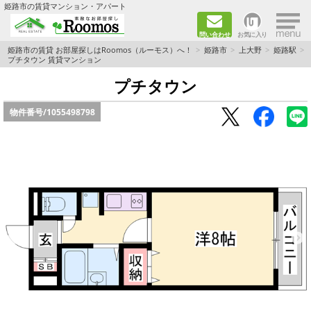
×
姫路市の賃貸マンション・アパート
問い合わせ
お気に入り
TOPページ
姫路市の賃貸 お部屋探しはRoomos（ルーモス）へ！
姫路市
上大野
姫路駅
プチタウン 賃貸マンション
ファミリー向けの部屋を探す
プチタウン
物件番号/
1055498798
一人暮らし向けの部屋を探す
ペットと暮らせる部屋を探す
カップル向けの部屋を探す
敷金礼金0円の部屋を探す
都市ガス&オール電化の部屋を探す
ネット無料の部屋を探す