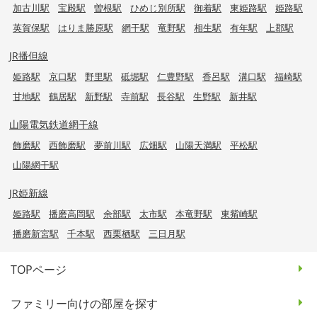
加古川駅
宝殿駅
曽根駅
ひめじ別所駅
御着駅
東姫路駅
姫路駅
英賀保駅
はりま勝原駅
網干駅
竜野駅
相生駅
有年駅
上郡駅
JR播但線
姫路駅
京口駅
野里駅
砥堀駅
仁豊野駅
香呂駅
溝口駅
福崎駅
甘地駅
鶴居駅
新野駅
寺前駅
長谷駅
生野駅
新井駅
山陽電気鉄道網干線
飾磨駅
西飾磨駅
夢前川駅
広畑駅
山陽天満駅
平松駅
山陽網干駅
JR姫新線
姫路駅
播磨高岡駅
余部駅
太市駅
本竜野駅
東觜崎駅
播磨新宮駅
千本駅
西栗栖駅
三日月駅
TOPページ
ファミリー向けの部屋を探す