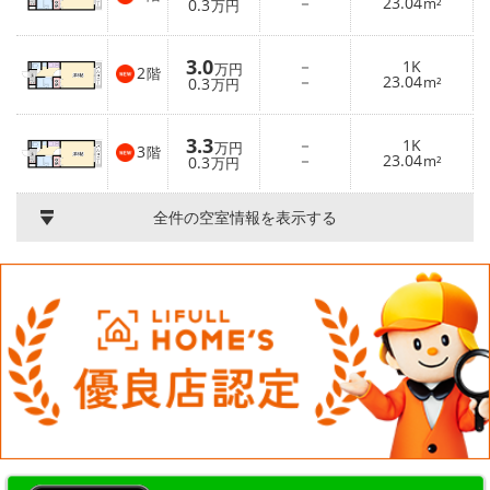
－
23.04
0.3
m²
万円
3.0
－
1K
万円
2
階
－
23.04
0.3
m²
万円
3.3
－
1K
万円
3
階
－
23.04
0.3
m²
万円
全件の空室情報を表示する