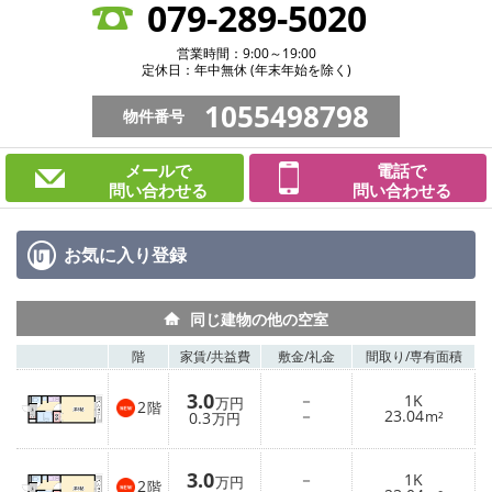
079-289-5020
営業時間：9:00～19:00
定休日：年中無休 (年末年始を除く)
1055498798
物件番号
メールで
電話で
問い合わせる
問い合わせる
お気に入り
登録
同じ建物の他の空室
階
家賃/
共益費
敷金/
礼金
間取り/
専有面積
3.0
－
1K
万円
2
階
－
23.04
0.3
m²
万円
3.0
－
1K
万円
2
階