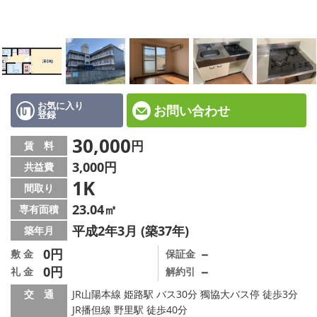
☆新築物件☆
☆インターネット無料物件☆
☆敷金·礼金0円物件☆
路線·駅から探す
お気に入り
お問い合わせ
登録
地域から探す
30,000
円
賃 料
3,000円
共益費
地図から探す
1K
間取り
スタッフ紹介
23.04㎡
専有面積
平成2年3月 (築37年)
築年月
スタッフ募集中
0円
－
敷 金
保証金
0円
－
礼 金
解約引
店舗情報·アクセス
交 通
JR山陽本線 姫路駅 バス30分 獨協大バス停 徒歩3分
会社概要
JR播但線 野里駅 徒歩40分