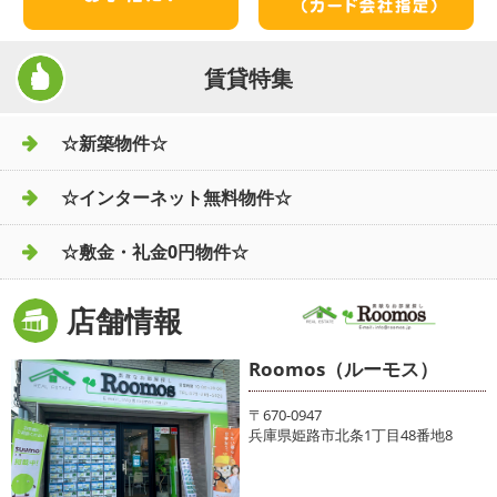
賃貸特集
☆新築物件☆
☆インターネット無料物件☆
☆敷金・礼金0円物件☆
店舗情報
Roomos（ルーモス）
〒670-0947
兵庫県姫路市北条1丁目48番地8